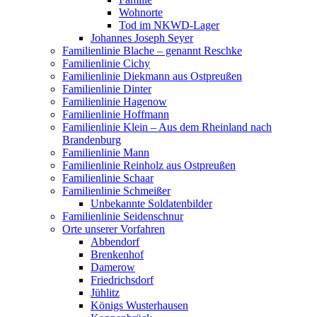
Wohnorte
Tod im NKWD-Lager
Johannes Joseph Seyer
Familienlinie Blache – genannt Reschke
Familienlinie Cichy
Familienlinie Diekmann aus Ostpreußen
Familienlinie Dinter
Familienlinie Hagenow
Familienlinie Hoffmann
Familienlinie Klein – Aus dem Rheinland nach
Brandenburg
Familienlinie Mann
Familienlinie Reinholz aus Ostpreußen
Familienlinie Schaar
Familienlinie Schmeißer
Unbekannte Soldatenbilder
Familienlinie Seidenschnur
Orte unserer Vorfahren
Abbendorf
Brenkenhof
Damerow
Friedrichsdorf
Jühlitz
Königs Wusterhausen