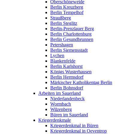
Oberschöneweide
Berlin Kreuzberg
Berlin Tempelhof
Straußberg
Berlin Steglitz
Berlin-Prenzlauer Berg
Berlin Charlottenburg
Berlin Gesundbrunnen
Petershagen
Berlin Siemensstadt
Lychen
Blankenfelde
Berlin Karlshorst
Königs Wusterhausen
Berlin Hermsdorf
Märkischer Katholikentag Berlin
Berlin Bohnsdorf
Arbeiten im Sauerland
Niederlandenbeck
Wormbach
Wilzenberg
Büren im Sauerland
Kriegerdenkmale
Kriegerdenkmal in Büren
Kriegerdenkmal in Oeventrop