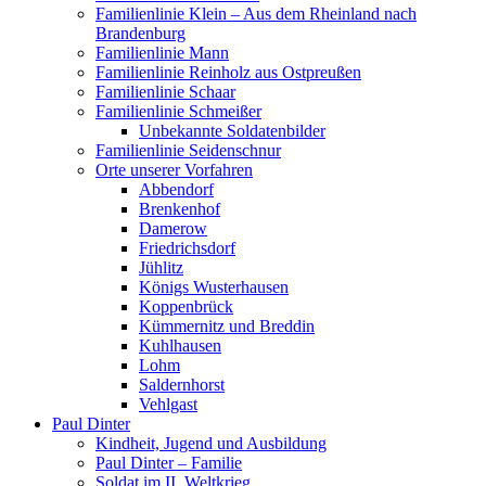
Familienlinie Klein – Aus dem Rheinland nach
Brandenburg
Familienlinie Mann
Familienlinie Reinholz aus Ostpreußen
Familienlinie Schaar
Familienlinie Schmeißer
Unbekannte Soldatenbilder
Familienlinie Seidenschnur
Orte unserer Vorfahren
Abbendorf
Brenkenhof
Damerow
Friedrichsdorf
Jühlitz
Königs Wusterhausen
Koppenbrück
Kümmernitz und Breddin
Kuhlhausen
Lohm
Saldernhorst
Vehlgast
Paul Dinter
Kindheit, Jugend und Ausbildung
Paul Dinter – Familie
Soldat im II. Weltkrieg