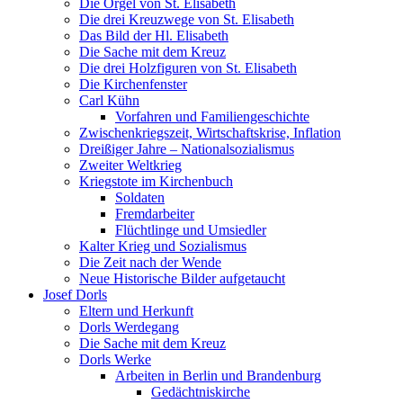
Die Orgel von St. Elisabeth
Die drei Kreuzwege von St. Elisabeth
Das Bild der Hl. Elisabeth
Die Sache mit dem Kreuz
Die drei Holzfiguren von St. Elisabeth
Die Kirchenfenster
Carl Kühn
Vorfahren und Familiengeschichte
Zwischenkriegszeit, Wirtschaftskrise, Inflation
Dreißiger Jahre – Nationalsozialismus
Zweiter Weltkrieg
Kriegstote im Kirchenbuch
Soldaten
Fremdarbeiter
Flüchtlinge und Umsiedler
Kalter Krieg und Sozialismus
Die Zeit nach der Wende
Neue Historische Bilder aufgetaucht
Josef Dorls
Eltern und Herkunft
Dorls Werdegang
Die Sache mit dem Kreuz
Dorls Werke
Arbeiten in Berlin und Brandenburg
Gedächtniskirche