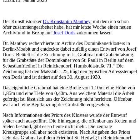
13
Jan.
13. Januar 2025
Der Kunsthistoriker
Dr. Konstantin Manthey
, mit dem ich schon
öfter zusammengearbeitet habe, hat mir letzte Woche einen neuen
Archivfund in Bezug auf
Josef Dorls
zukommen lassen.
Dr. Manthey recherchierte im Archiv des Dominikanerklosters in
Berlin-Moabit und entdeckte dabei zufällig einen Entwurf von Josef
Dorls. Betitelt ist die Zeichnung mit: „Grabmal mit Grabeinfaßung
für die Grabstätte der Dominikaner von St. Pauli in Berlin auf dem
Sebastianfriedhof in Reinickendorf, Humboldtstraße 71.“ Die
Zeichnung hat den Maßstab 1:25, trägt den typischen Adressstempel
von Dorls und ist datiert auf den 30. August 1930.
Das eigentliche Grabmal hat eine Breite von 1,10m, eine Höhe von
1,85m und eine Tiefe von 0,40m. Aus welchem Material die Arbeit
gefertigt ist, lässt sich aus der Zeichnung nicht herleiten. Offenbar
war auch eine Bepflanzung der Grabstelle vorgesehen.
Nach Informationen des Priors des Klosters wurde der Entwurf
später auch ausgeführt. Die Einhegung, die offenbar aus Ketten und
Stelen bestand, gibt es so heute nicht mehr. Die zentrale
Kreuzgruppe soll aber noch existieren. Nach Angaben des Priors
steht das Grabmal auf dem Friedhof St. Hedwig in Reinickendorf.