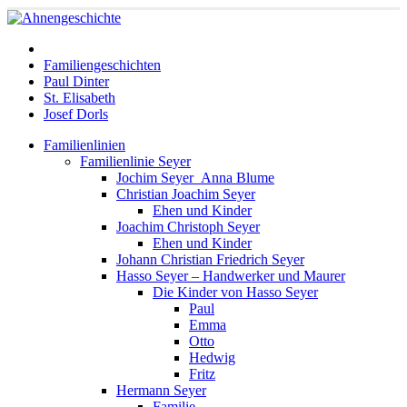
Familiengeschichten
Paul Dinter
St. Elisabeth
Josef Dorls
Familienlinien
Familienlinie Seyer
Jochim Seyer_Anna Blume
Christian Joachim Seyer
Ehen und Kinder
Joachim Christoph Seyer
Ehen und Kinder
Johann Christian Friedrich Seyer
Hasso Seyer – Handwerker und Maurer
Die Kinder von Hasso Seyer
Paul
Emma
Otto
Hedwig
Fritz
Hermann Seyer
Familie