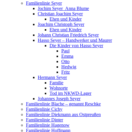
Familienlinie Seyer
Jochim Seyer_Anna Blume
Christian Joachim Seyer
Ehen und Kinder
Joachim Christoph Seyer
Ehen und Kinder
Johann Christian Friedrich Seyer
Hasso Seyer – Handwerker und Maurer
Die Kinder von Hasso Seyer
Paul
Emma
Otto
Hedwig
Fritz
Hermann Seyer
Familie
Wohnorte
Tod im NKWD-Lager
Johannes Joseph Seyer
Familienlinie Blache – genannt Reschke
Familienlinie Cichy
Familienlinie Diekmann aus Ostpreußen
Familienlinie Dinter
Familienlinie Hagenow
Familienlinie Hoffmann