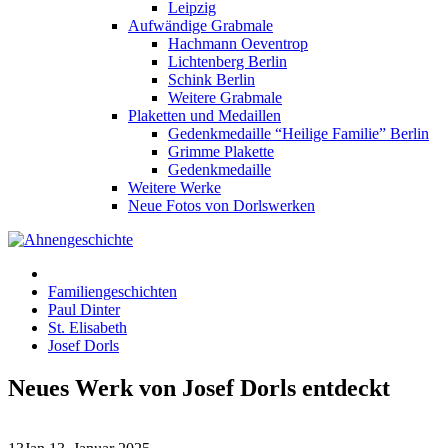
Leipzig
Aufwändige Grabmale
Hachmann Oeventrop
Lichtenberg Berlin
Schink Berlin
Weitere Grabmale
Plaketten und Medaillen
Gedenkmedaille “Heilige Familie” Berlin
Grimme Plakette
Gedenkmedaille
Weitere Werke
Neue Fotos von Dorlswerken
Familiengeschichten
Paul Dinter
St. Elisabeth
Josef Dorls
Neues Werk von Josef Dorls entdeckt