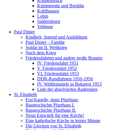
Koppenbrück
Kümmernitz und Breddin
Kuhlhausen
Lohm
Saldernhorst
Vehlgast
Paul Dinter
Kindheit, Jugend und Ausbildung
Paul Dinter – Familie
Soldat im II. Weltkrieg
Nach dem Krieg
Friedensfahrten und andere große Rennen
IV. Friedensfahrt 1951
V. Friedensfahrt 1952
VI. Friedensfahrt 1953
DDR-Rundfahrten 1950-1956
IV. Weltfestspiele in Bukarest 1953
Liste der absolvierten Radrennen
St. Elisabeth
Erst Kapelle, dann Pfarrhaus
Baugeschichte Pfarrhaus I.
Baugeschichte Pfarrhaus II.
Neun Entwürfe für eine Kirche!
Eine katholische Kirche in letzter Minute
Die Glocken von St. Elisabeth