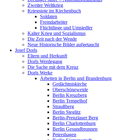
Zweiter Weltkrieg
Kriegstote im Kirchenbuch
Soldaten
Fremdarbeiter
Flüchtlinge und Umsiedler
Kalter Krieg und Sozialismus
Die Zeit nach der Wende
Neue Historische Bilder aufgetaucht
Josef Dorls
Eltern und Herkunft
Dorls Werdegang
Die Sache mit dem Kreuz
Dorls Werke
Arbeiten in Berlin und Brandenburg
Gedächtniskirche
Oberschöneweide
Berlin Kreuzberg
Berlin Tempelhof
Straußberg
Berlin Steglitz
Berlin-Prenzlauer Berg
Berlin Charlottenburg
Berlin Gesundbrunnen
Petershagen