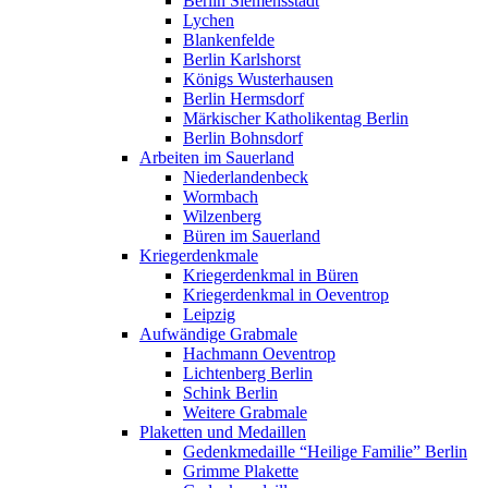
Berlin Siemensstadt
Lychen
Blankenfelde
Berlin Karlshorst
Königs Wusterhausen
Berlin Hermsdorf
Märkischer Katholikentag Berlin
Berlin Bohnsdorf
Arbeiten im Sauerland
Niederlandenbeck
Wormbach
Wilzenberg
Büren im Sauerland
Kriegerdenkmale
Kriegerdenkmal in Büren
Kriegerdenkmal in Oeventrop
Leipzig
Aufwändige Grabmale
Hachmann Oeventrop
Lichtenberg Berlin
Schink Berlin
Weitere Grabmale
Plaketten und Medaillen
Gedenkmedaille “Heilige Familie” Berlin
Grimme Plakette