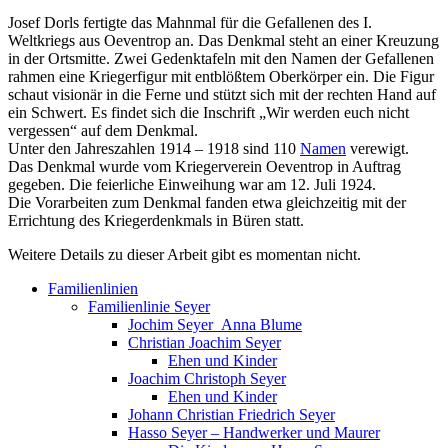
Josef Dorls fertigte das Mahnmal für die Gefallenen des I.
Weltkriegs aus Oeventrop an. Das Denkmal steht an einer Kreuzung
in der Ortsmitte. Zwei Gedenktafeln mit den Namen der Gefallenen
rahmen eine Kriegerfigur mit entblößtem Oberkörper ein. Die Figur
schaut visionär in die Ferne und stützt sich mit der rechten Hand auf
ein Schwert. Es findet sich die Inschrift „Wir werden euch nicht
vergessen“ auf dem Denkmal.
Unter den Jahreszahlen 1914 – 1918 sind 110
Namen
verewigt.
Das Denkmal wurde vom Kriegerverein Oeventrop in Auftrag
gegeben. Die feierliche Einweihung war am 12. Juli 1924.
Die Vorarbeiten zum Denkmal fanden etwa gleichzeitig mit der
Errichtung des Kriegerdenkmals in Büren statt.
Weitere Details zu dieser Arbeit gibt es momentan nicht.
Familienlinien
Familienlinie Seyer
Jochim Seyer_Anna Blume
Christian Joachim Seyer
Ehen und Kinder
Joachim Christoph Seyer
Ehen und Kinder
Johann Christian Friedrich Seyer
Hasso Seyer – Handwerker und Maurer