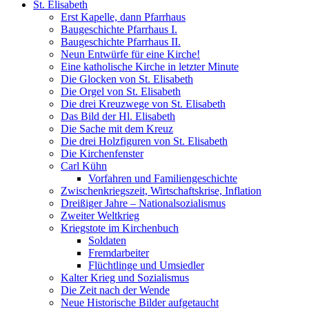
St. Elisabeth
Erst Kapelle, dann Pfarrhaus
Baugeschichte Pfarrhaus I.
Baugeschichte Pfarrhaus II.
Neun Entwürfe für eine Kirche!
Eine katholische Kirche in letzter Minute
Die Glocken von St. Elisabeth
Die Orgel von St. Elisabeth
Die drei Kreuzwege von St. Elisabeth
Das Bild der Hl. Elisabeth
Die Sache mit dem Kreuz
Die drei Holzfiguren von St. Elisabeth
Die Kirchenfenster
Carl Kühn
Vorfahren und Familiengeschichte
Zwischenkriegszeit, Wirtschaftskrise, Inflation
Dreißiger Jahre – Nationalsozialismus
Zweiter Weltkrieg
Kriegstote im Kirchenbuch
Soldaten
Fremdarbeiter
Flüchtlinge und Umsiedler
Kalter Krieg und Sozialismus
Die Zeit nach der Wende
Neue Historische Bilder aufgetaucht