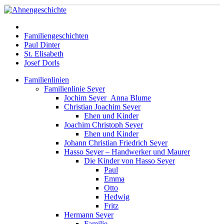
Familiengeschichten
Paul Dinter
St. Elisabeth
Josef Dorls
Familienlinien
Familienlinie Seyer
Jochim Seyer_Anna Blume
Christian Joachim Seyer
Ehen und Kinder
Joachim Christoph Seyer
Ehen und Kinder
Johann Christian Friedrich Seyer
Hasso Seyer – Handwerker und Maurer
Die Kinder von Hasso Seyer
Paul
Emma
Otto
Hedwig
Fritz
Hermann Seyer
Familie