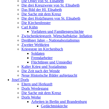
Die Orgel von St. Elisabeth
Die drei Kreuzwege von St. Elisabeth
Das Bild der Hl. Elisabeth
Die Sache mit dem Kreuz
Die drei Holzfiguren von St. Elisabeth
Die Kirchenfenster
Carl Kühn
Vorfahren und Familiengeschichte
Zwischenkriegszeit, Wirtschaftskrise, Inflation
Dreißiger Jahre – Nationalsozialismus
Zweiter Weltkrieg
Kriegstote im Kirchenbuch
Soldaten
Fremdarbeiter
Flüchtlinge und Umsiedler
Kalter Krieg und Sozialismus
Die Zeit nach der Wende
Neue Historische Bilder aufgetaucht
Josef Dorls
Eltern und Herkunft
Dorls Werdegang
Die Sache mit dem Kreuz
Dorls Werke
Arbeiten in Berlin und Brandenburg
Gedächtniskirche