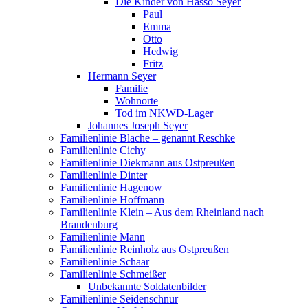
Die Kinder von Hasso Seyer
Paul
Emma
Otto
Hedwig
Fritz
Hermann Seyer
Familie
Wohnorte
Tod im NKWD-Lager
Johannes Joseph Seyer
Familienlinie Blache – genannt Reschke
Familienlinie Cichy
Familienlinie Diekmann aus Ostpreußen
Familienlinie Dinter
Familienlinie Hagenow
Familienlinie Hoffmann
Familienlinie Klein – Aus dem Rheinland nach
Brandenburg
Familienlinie Mann
Familienlinie Reinholz aus Ostpreußen
Familienlinie Schaar
Familienlinie Schmeißer
Unbekannte Soldatenbilder
Familienlinie Seidenschnur