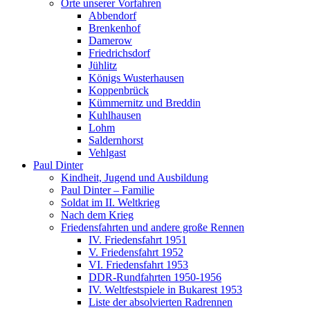
Orte unserer Vorfahren
Abbendorf
Brenkenhof
Damerow
Friedrichsdorf
Jühlitz
Königs Wusterhausen
Koppenbrück
Kümmernitz und Breddin
Kuhlhausen
Lohm
Saldernhorst
Vehlgast
Paul Dinter
Kindheit, Jugend und Ausbildung
Paul Dinter – Familie
Soldat im II. Weltkrieg
Nach dem Krieg
Friedensfahrten und andere große Rennen
IV. Friedensfahrt 1951
V. Friedensfahrt 1952
VI. Friedensfahrt 1953
DDR-Rundfahrten 1950-1956
IV. Weltfestspiele in Bukarest 1953
Liste der absolvierten Radrennen