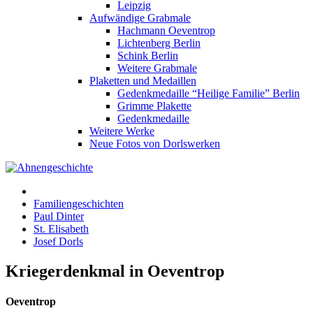
Leipzig
Aufwändige Grabmale
Hachmann Oeventrop
Lichtenberg Berlin
Schink Berlin
Weitere Grabmale
Plaketten und Medaillen
Gedenkmedaille “Heilige Familie” Berlin
Grimme Plakette
Gedenkmedaille
Weitere Werke
Neue Fotos von Dorlswerken
Familiengeschichten
Paul Dinter
St. Elisabeth
Josef Dorls
Kriegerdenkmal in Oeventrop
Oeventrop