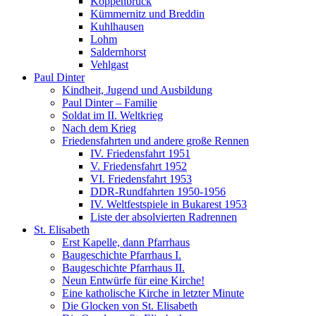
Koppenbrück
Kümmernitz und Breddin
Kuhlhausen
Lohm
Saldernhorst
Vehlgast
Paul Dinter
Kindheit, Jugend und Ausbildung
Paul Dinter – Familie
Soldat im II. Weltkrieg
Nach dem Krieg
Friedensfahrten und andere große Rennen
IV. Friedensfahrt 1951
V. Friedensfahrt 1952
VI. Friedensfahrt 1953
DDR-Rundfahrten 1950-1956
IV. Weltfestspiele in Bukarest 1953
Liste der absolvierten Radrennen
St. Elisabeth
Erst Kapelle, dann Pfarrhaus
Baugeschichte Pfarrhaus I.
Baugeschichte Pfarrhaus II.
Neun Entwürfe für eine Kirche!
Eine katholische Kirche in letzter Minute
Die Glocken von St. Elisabeth