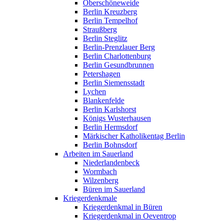
Oberschöneweide
Berlin Kreuzberg
Berlin Tempelhof
Straußberg
Berlin Steglitz
Berlin-Prenzlauer Berg
Berlin Charlottenburg
Berlin Gesundbrunnen
Petershagen
Berlin Siemensstadt
Lychen
Blankenfelde
Berlin Karlshorst
Königs Wusterhausen
Berlin Hermsdorf
Märkischer Katholikentag Berlin
Berlin Bohnsdorf
Arbeiten im Sauerland
Niederlandenbeck
Wormbach
Wilzenberg
Büren im Sauerland
Kriegerdenkmale
Kriegerdenkmal in Büren
Kriegerdenkmal in Oeventrop