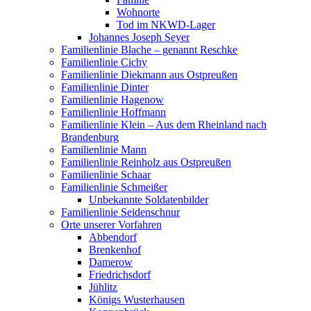
Wohnorte
Tod im NKWD-Lager
Johannes Joseph Seyer
Familienlinie Blache – genannt Reschke
Familienlinie Cichy
Familienlinie Diekmann aus Ostpreußen
Familienlinie Dinter
Familienlinie Hagenow
Familienlinie Hoffmann
Familienlinie Klein – Aus dem Rheinland nach
Brandenburg
Familienlinie Mann
Familienlinie Reinholz aus Ostpreußen
Familienlinie Schaar
Familienlinie Schmeißer
Unbekannte Soldatenbilder
Familienlinie Seidenschnur
Orte unserer Vorfahren
Abbendorf
Brenkenhof
Damerow
Friedrichsdorf
Jühlitz
Königs Wusterhausen