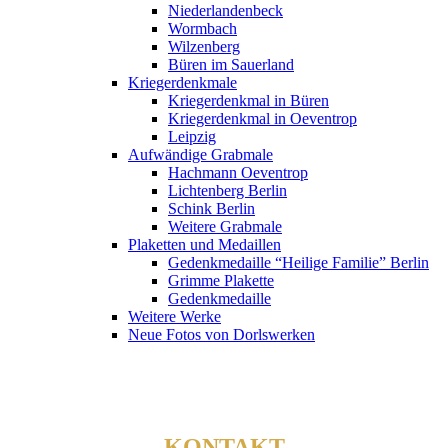
Niederlandenbeck
Wormbach
Wilzenberg
Büren im Sauerland
Kriegerdenkmale
Kriegerdenkmal in Büren
Kriegerdenkmal in Oeventrop
Leipzig
Aufwändige Grabmale
Hachmann Oeventrop
Lichtenberg Berlin
Schink Berlin
Weitere Grabmale
Plaketten und Medaillen
Gedenkmedaille “Heilige Familie” Berlin
Grimme Plakette
Gedenkmedaille
Weitere Werke
Neue Fotos von Dorlswerken
KONTAKT