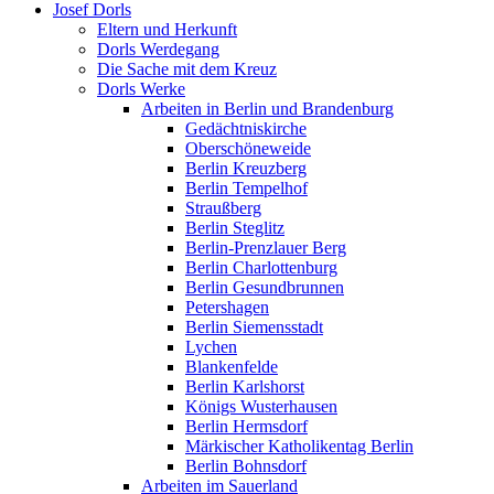
Josef Dorls
Eltern und Herkunft
Dorls Werdegang
Die Sache mit dem Kreuz
Dorls Werke
Arbeiten in Berlin und Brandenburg
Gedächtniskirche
Oberschöneweide
Berlin Kreuzberg
Berlin Tempelhof
Straußberg
Berlin Steglitz
Berlin-Prenzlauer Berg
Berlin Charlottenburg
Berlin Gesundbrunnen
Petershagen
Berlin Siemensstadt
Lychen
Blankenfelde
Berlin Karlshorst
Königs Wusterhausen
Berlin Hermsdorf
Märkischer Katholikentag Berlin
Berlin Bohnsdorf
Arbeiten im Sauerland