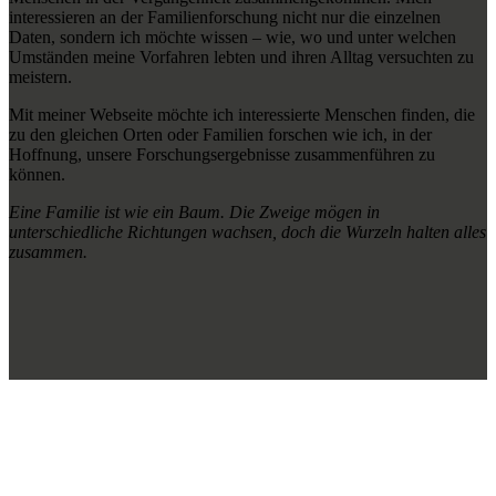
interessieren an der Familienforschung nicht nur die einzelnen
Daten, sondern ich möchte wissen – wie, wo und unter welchen
Umständen meine Vorfahren lebten und ihren Alltag versuchten zu
meistern.
Mit meiner Webseite möchte ich interessierte Menschen finden, die
zu den gleichen Orten oder Familien forschen wie ich, in der
Hoffnung, unsere Forschungsergebnisse zusammenführen zu
können.
Eine Familie ist wie ein Baum. Die Zweige mögen in
unterschiedliche Richtungen wachsen, doch die Wurzeln halten alles
zusammen.