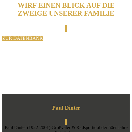
WIRF EINEN BLICK AUF DIE
ZWEIGE UNSERER FAMILIE
ZUR DATENBANK
Paul Dinter
Paul Dinter (1922-2001) Großvater & Radsportidol der 50er Jahre