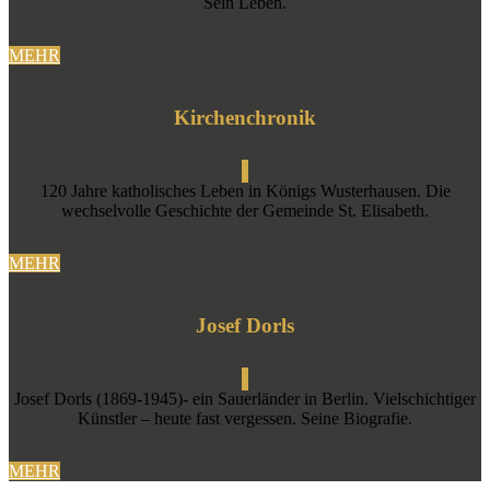
Sein Leben.
MEHR
Kirchenchronik
120 Jahre katholisches Leben in Königs Wusterhausen. Die
wechselvolle Geschichte der Gemeinde St. Elisabeth.
MEHR
Josef Dorls
Josef Dorls (1869-1945)- ein Sauerländer in Berlin. Vielschichtiger
Künstler – heute fast vergessen. Seine Biografie.
MEHR