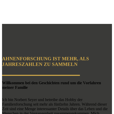
AHNENFORSCHUNG IST MEHR, ALS
JAHRESZAHLEN ZU SAMMELN
Willkommen bei den Geschichten rund um die Vorfahren
meiner Familie
Ich bin Norbert Seyer und betreibe das Hobby der
Familienforschung seit mehr als fünfzehn Jahren. Während dieser
Zeit sind eine Menge interessanter Details über das Leben und die
Menschen in der Vergangenheit zusammengekommen. Mich