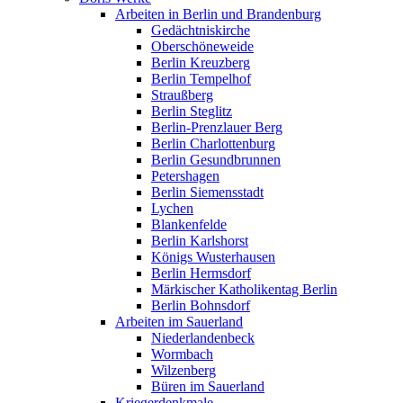
Arbeiten in Berlin und Brandenburg
Gedächtniskirche
Oberschöneweide
Berlin Kreuzberg
Berlin Tempelhof
Straußberg
Berlin Steglitz
Berlin-Prenzlauer Berg
Berlin Charlottenburg
Berlin Gesundbrunnen
Petershagen
Berlin Siemensstadt
Lychen
Blankenfelde
Berlin Karlshorst
Königs Wusterhausen
Berlin Hermsdorf
Märkischer Katholikentag Berlin
Berlin Bohnsdorf
Arbeiten im Sauerland
Niederlandenbeck
Wormbach
Wilzenberg
Büren im Sauerland
Kriegerdenkmale