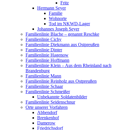
Fritz
Hermann Seyer
Familie
Wohnorte
Tod im NKWD-Lager
Johannes Joseph Seyer
Familienlinie Blache – genannt Reschke
Familienlinie Cichy
Familienlinie Diekmann aus Ostpreußen
Familienlinie Dinter
Familienlinie Hagenow
Familienlinie Hoffmann
Familienlinie Klein – Aus dem Rheinland nach
Brandenburg
Familienlinie Mann
Familienlinie Reinholz aus Ostpreußen
Familienlinie Schaar
Familienlinie Schmeißer
Unbekannte Soldatenbilder
Familienlinie Seidenschnur
Orte unserer Vorfahren
Abbendorf
Brenkenhof
Damerow
Friedrichsdorf