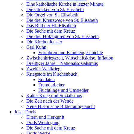
Eine katholische Kirche in letzter Minute
Die Glocken von St. Elisabeth
Die Orgel von St. Elisabeth
Die drei Kreuzwege von St. Elisabeth
Das Bild der Hl. Elisabeth
Die Sache mit dem Kreuz
Die drei Holzfiguren von St. Elisabeth
Die Kirchenfenster
Carl Kühn
Vorfahren und Familiengeschichte
Zwischenkriegszeit, Wirtschaftskrise, Inflation
Dreißiger Jahre – Nationalsozialismus
Zweiter Weltkrieg
Kriegstote im Kirchenbuch
Soldaten
Fremdarbeiter
Flüchtlinge und Umsiedler
Kalter Krieg und Sozialismus
Die Zeit nach der Wende
Neue Historische Bilder aufgetaucht
Josef Dorls
Eltern und Herkunft
Dorls Werdegang
Die Sache mit dem Kreuz
Dorls Werke