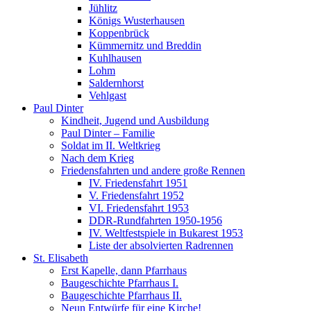
Jühlitz
Königs Wusterhausen
Koppenbrück
Kümmernitz und Breddin
Kuhlhausen
Lohm
Saldernhorst
Vehlgast
Paul Dinter
Kindheit, Jugend und Ausbildung
Paul Dinter – Familie
Soldat im II. Weltkrieg
Nach dem Krieg
Friedensfahrten und andere große Rennen
IV. Friedensfahrt 1951
V. Friedensfahrt 1952
VI. Friedensfahrt 1953
DDR-Rundfahrten 1950-1956
IV. Weltfestspiele in Bukarest 1953
Liste der absolvierten Radrennen
St. Elisabeth
Erst Kapelle, dann Pfarrhaus
Baugeschichte Pfarrhaus I.
Baugeschichte Pfarrhaus II.
Neun Entwürfe für eine Kirche!