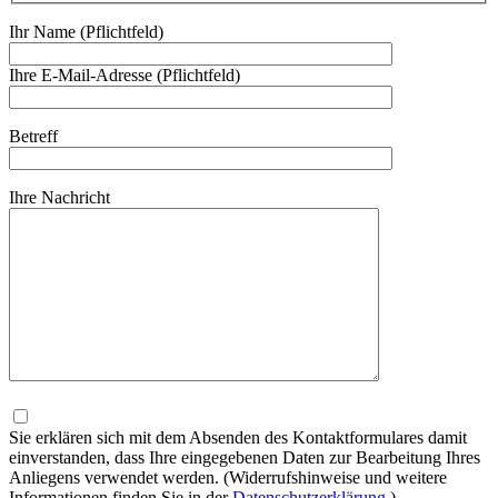
Ihr Name (Pflichtfeld)
Ihre E-Mail-Adresse (Pflichtfeld)
Betreff
Ihre Nachricht
Bitte
lasse
dieses
Sie erklären sich mit dem Absenden des Kontaktformulares damit
Feld
einverstanden, dass Ihre eingegebenen Daten zur Bearbeitung Ihres
leer.
Anliegens verwendet werden. (Widerrufshinweise und weitere
Informationen finden Sie in der
Datenschutzerklärung
.)