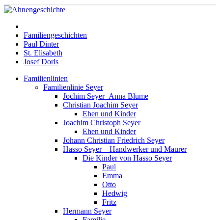
Familiengeschichten
Paul Dinter
St. Elisabeth
Josef Dorls
Familienlinien
Familienlinie Seyer
Jochim Seyer_Anna Blume
Christian Joachim Seyer
Ehen und Kinder
Joachim Christoph Seyer
Ehen und Kinder
Johann Christian Friedrich Seyer
Hasso Seyer – Handwerker und Maurer
Die Kinder von Hasso Seyer
Paul
Emma
Otto
Hedwig
Fritz
Hermann Seyer
Familie