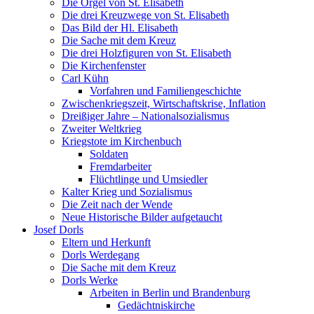
Die Orgel von St. Elisabeth
Die drei Kreuzwege von St. Elisabeth
Das Bild der Hl. Elisabeth
Die Sache mit dem Kreuz
Die drei Holzfiguren von St. Elisabeth
Die Kirchenfenster
Carl Kühn
Vorfahren und Familiengeschichte
Zwischenkriegszeit, Wirtschaftskrise, Inflation
Dreißiger Jahre – Nationalsozialismus
Zweiter Weltkrieg
Kriegstote im Kirchenbuch
Soldaten
Fremdarbeiter
Flüchtlinge und Umsiedler
Kalter Krieg und Sozialismus
Die Zeit nach der Wende
Neue Historische Bilder aufgetaucht
Josef Dorls
Eltern und Herkunft
Dorls Werdegang
Die Sache mit dem Kreuz
Dorls Werke
Arbeiten in Berlin und Brandenburg
Gedächtniskirche