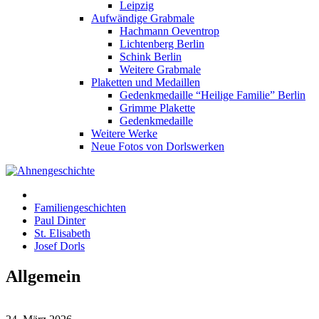
Leipzig
Aufwändige Grabmale
Hachmann Oeventrop
Lichtenberg Berlin
Schink Berlin
Weitere Grabmale
Plaketten und Medaillen
Gedenkmedaille “Heilige Familie” Berlin
Grimme Plakette
Gedenkmedaille
Weitere Werke
Neue Fotos von Dorlswerken
Familiengeschichten
Paul Dinter
St. Elisabeth
Josef Dorls
Allgemein