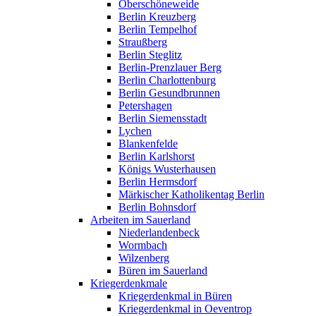
Oberschöneweide
Berlin Kreuzberg
Berlin Tempelhof
Straußberg
Berlin Steglitz
Berlin-Prenzlauer Berg
Berlin Charlottenburg
Berlin Gesundbrunnen
Petershagen
Berlin Siemensstadt
Lychen
Blankenfelde
Berlin Karlshorst
Königs Wusterhausen
Berlin Hermsdorf
Märkischer Katholikentag Berlin
Berlin Bohnsdorf
Arbeiten im Sauerland
Niederlandenbeck
Wormbach
Wilzenberg
Büren im Sauerland
Kriegerdenkmale
Kriegerdenkmal in Büren
Kriegerdenkmal in Oeventrop