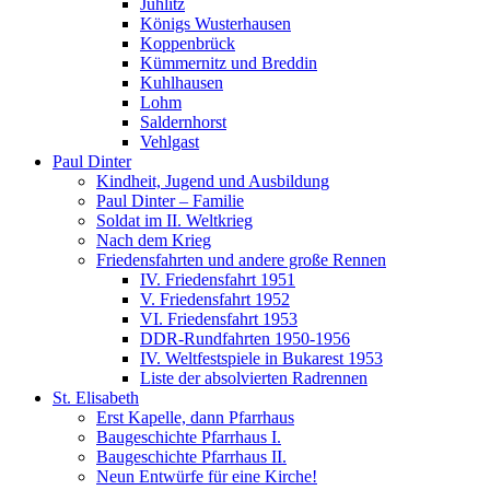
Jühlitz
Königs Wusterhausen
Koppenbrück
Kümmernitz und Breddin
Kuhlhausen
Lohm
Saldernhorst
Vehlgast
Paul Dinter
Kindheit, Jugend und Ausbildung
Paul Dinter – Familie
Soldat im II. Weltkrieg
Nach dem Krieg
Friedensfahrten und andere große Rennen
IV. Friedensfahrt 1951
V. Friedensfahrt 1952
VI. Friedensfahrt 1953
DDR-Rundfahrten 1950-1956
IV. Weltfestspiele in Bukarest 1953
Liste der absolvierten Radrennen
St. Elisabeth
Erst Kapelle, dann Pfarrhaus
Baugeschichte Pfarrhaus I.
Baugeschichte Pfarrhaus II.
Neun Entwürfe für eine Kirche!