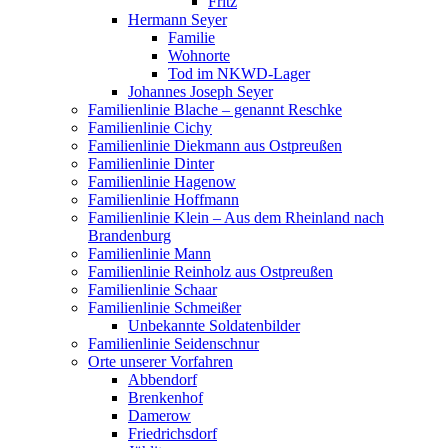
Fritz
Hermann Seyer
Familie
Wohnorte
Tod im NKWD-Lager
Johannes Joseph Seyer
Familienlinie Blache – genannt Reschke
Familienlinie Cichy
Familienlinie Diekmann aus Ostpreußen
Familienlinie Dinter
Familienlinie Hagenow
Familienlinie Hoffmann
Familienlinie Klein – Aus dem Rheinland nach
Brandenburg
Familienlinie Mann
Familienlinie Reinholz aus Ostpreußen
Familienlinie Schaar
Familienlinie Schmeißer
Unbekannte Soldatenbilder
Familienlinie Seidenschnur
Orte unserer Vorfahren
Abbendorf
Brenkenhof
Damerow
Friedrichsdorf