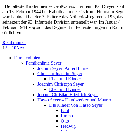
Der älteste Bruder meines Großvaters, Hermann Paul Seyer, starb
am 13. Februar 1944 bei Rabotina an der Ostfront. Hermann Seyer
war Leutnant bei der 7. Batterie des Artillerie-Regiments 193, das
seinerzeit der 93. Infanterie-Division unterstellt war. Im Januar /
Februar 1944 zog sich das Regiment in Feuerstellungen im Raum
südlich von...
Read more...
1
2
…
10
Next
Familienlinien
Familienlinie Seyer
Jochim Seyer_Anna Blume
Christian Joachim Seyer
Ehen und Kinder
Joachim Christoph Seyer
Ehen und Kinder
Johann Christian Friedrich Seyer
Hasso Seyer – Handwerker und Maurer
Die Kinder von Hasso Seyer
Paul
Emma
Otto
Hedwig