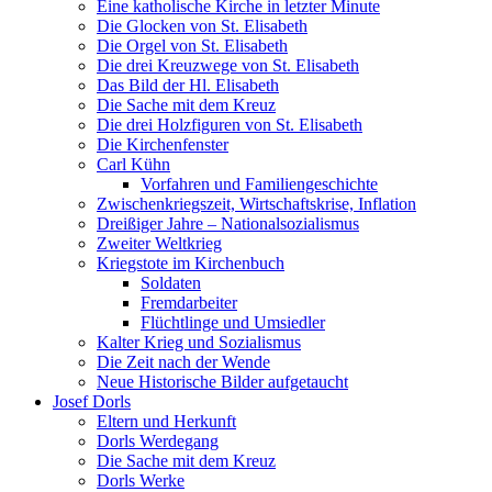
Eine katholische Kirche in letzter Minute
Die Glocken von St. Elisabeth
Die Orgel von St. Elisabeth
Die drei Kreuzwege von St. Elisabeth
Das Bild der Hl. Elisabeth
Die Sache mit dem Kreuz
Die drei Holzfiguren von St. Elisabeth
Die Kirchenfenster
Carl Kühn
Vorfahren und Familiengeschichte
Zwischenkriegszeit, Wirtschaftskrise, Inflation
Dreißiger Jahre – Nationalsozialismus
Zweiter Weltkrieg
Kriegstote im Kirchenbuch
Soldaten
Fremdarbeiter
Flüchtlinge und Umsiedler
Kalter Krieg und Sozialismus
Die Zeit nach der Wende
Neue Historische Bilder aufgetaucht
Josef Dorls
Eltern und Herkunft
Dorls Werdegang
Die Sache mit dem Kreuz
Dorls Werke