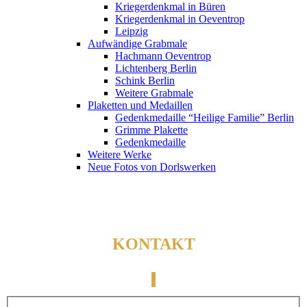
Kriegerdenkmal in Büren
Kriegerdenkmal in Oeventrop
Leipzig
Aufwändige Grabmale
Hachmann Oeventrop
Lichtenberg Berlin
Schink Berlin
Weitere Grabmale
Plaketten und Medaillen
Gedenkmedaille “Heilige Familie” Berlin
Grimme Plakette
Gedenkmedaille
Weitere Werke
Neue Fotos von Dorlswerken
KONTAKT