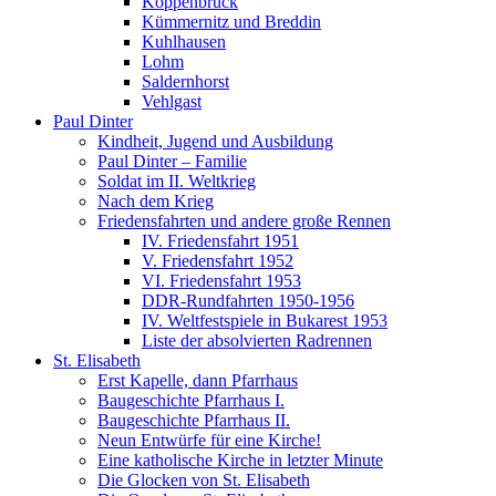
Koppenbrück
Kümmernitz und Breddin
Kuhlhausen
Lohm
Saldernhorst
Vehlgast
Paul Dinter
Kindheit, Jugend und Ausbildung
Paul Dinter – Familie
Soldat im II. Weltkrieg
Nach dem Krieg
Friedensfahrten und andere große Rennen
IV. Friedensfahrt 1951
V. Friedensfahrt 1952
VI. Friedensfahrt 1953
DDR-Rundfahrten 1950-1956
IV. Weltfestspiele in Bukarest 1953
Liste der absolvierten Radrennen
St. Elisabeth
Erst Kapelle, dann Pfarrhaus
Baugeschichte Pfarrhaus I.
Baugeschichte Pfarrhaus II.
Neun Entwürfe für eine Kirche!
Eine katholische Kirche in letzter Minute
Die Glocken von St. Elisabeth