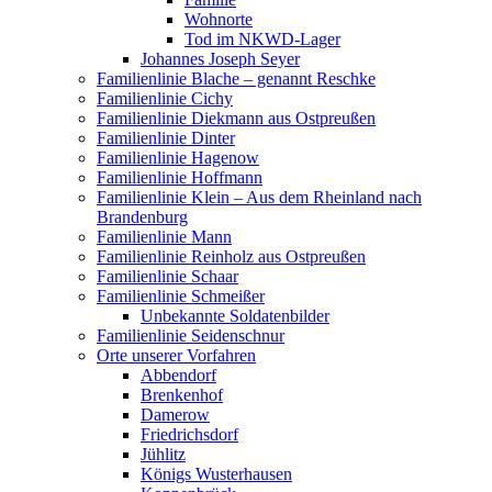
Wohnorte
Tod im NKWD-Lager
Johannes Joseph Seyer
Familienlinie Blache – genannt Reschke
Familienlinie Cichy
Familienlinie Diekmann aus Ostpreußen
Familienlinie Dinter
Familienlinie Hagenow
Familienlinie Hoffmann
Familienlinie Klein – Aus dem Rheinland nach
Brandenburg
Familienlinie Mann
Familienlinie Reinholz aus Ostpreußen
Familienlinie Schaar
Familienlinie Schmeißer
Unbekannte Soldatenbilder
Familienlinie Seidenschnur
Orte unserer Vorfahren
Abbendorf
Brenkenhof
Damerow
Friedrichsdorf
Jühlitz
Königs Wusterhausen