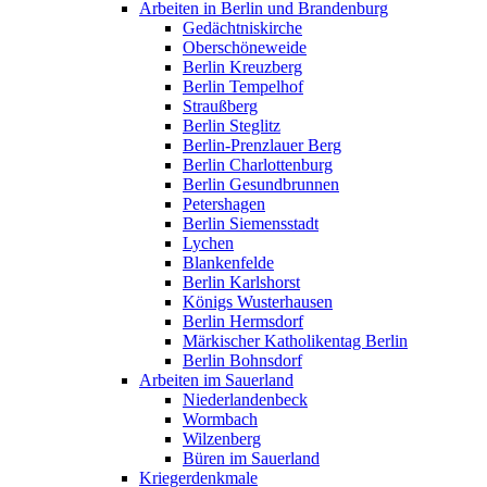
Arbeiten in Berlin und Brandenburg
Gedächtniskirche
Oberschöneweide
Berlin Kreuzberg
Berlin Tempelhof
Straußberg
Berlin Steglitz
Berlin-Prenzlauer Berg
Berlin Charlottenburg
Berlin Gesundbrunnen
Petershagen
Berlin Siemensstadt
Lychen
Blankenfelde
Berlin Karlshorst
Königs Wusterhausen
Berlin Hermsdorf
Märkischer Katholikentag Berlin
Berlin Bohnsdorf
Arbeiten im Sauerland
Niederlandenbeck
Wormbach
Wilzenberg
Büren im Sauerland
Kriegerdenkmale