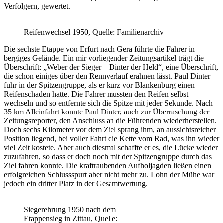
Verfolgern, gewertet.
Reifenwechsel 1950, Quelle: Familienarchiv
Die sechste Etappe von Erfurt nach Gera führte die Fahrer in
bergiges Gelände. Ein mir vorliegender Zeitungsartikel trägt die
Überschrift: „Weber der Sieger – Dinter der Held“, eine Überschrift,
die schon einiges über den Rennverlauf erahnen lässt. Paul Dinter
fuhr in der Spitzengruppe, als er kurz vor Blankenburg einen
Reifenschaden hatte. Die Fahrer mussten den Reifen selbst
wechseln und so entfernte sich die Spitze mit jeder Sekunde. Nach
35 km Alleinfahrt konnte Paul Dinter, auch zur Überraschung der
Zeitungsreporter, den Anschluss an die Führenden wiederherstellen.
Doch sechs Kilometer vor dem Ziel sprang ihm, an aussichtsreicher
Position liegend, bei voller Fahrt die Kette vom Rad, was ihn wieder
viel Zeit kostete. Aber auch diesmal schaffte er es, die Lücke wieder
zuzufahren, so dass er doch noch mit der Spitzengruppe durch das
Ziel fahren konnte. Die kraftraubenden Aufholjagden ließen einen
erfolgreichen Schlussspurt aber nicht mehr zu. Lohn der Mühe war
jedoch ein dritter Platz in der Gesamtwertung.
Siegerehrung 1950 nach dem
Etappensieg in Zittau, Quelle: