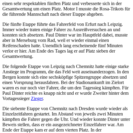
einen sehr respektablen fünften Platz und verbesserte sich in der
Gesamtwertung um einen Platz. Motor I musste die Rosa-Trikots für
die führende Mannschaft nach dieser Etappe abgeben.
Die fünfte Etappe führte das Fahrerfeld von Erfurt nach Leipzig.
Immer wieder traten einige Fahrer zu Ausreißversuchen an und
konnten sich absetzen. Paul Dinter war im Hauptfeld dabei, musste
aber in Merseburg vom Rad, weil er wieder einmal einen
Reifenschaden hatte. Unendlich lang erscheinende fünf Minuten
verlor er hier. Am Ende des Tages lag er auf Platz sieben der
Gesamtwertung.
Die folgende Etappe von Leipzig nach Chemnitz hatte einige starke
Anstiege im Programm, die das Feld weit auseinanderzogen. In den
Bergen konnte sich eine sechsköpfige Spitzengruppe absetzen und
einen Vorsprung herausfahren. Bei der Stadionankunft im Zielort
waren es nur noch vier Fahrer, die um den Tagessieg kämpften. Für
Paul Dinter reichte es knapp nicht und er wurde Zweiter hinter dem
Vortagessieger
Zieger
.
Die siebente Etappe von Chemnitz nach Dresden wurde wieder als
Einzelzeitfahren gestartet. Im Abstand von jeweils zwei Minuten
kämpften die Fahrer gegen die Uhr. Und wieder konnte Dinter unter
Beweis stellen, dass er ein ausgezeichneter Einzelfahrer war. Am
Ende der Etappe kam er auf dem vierten Platz. In der