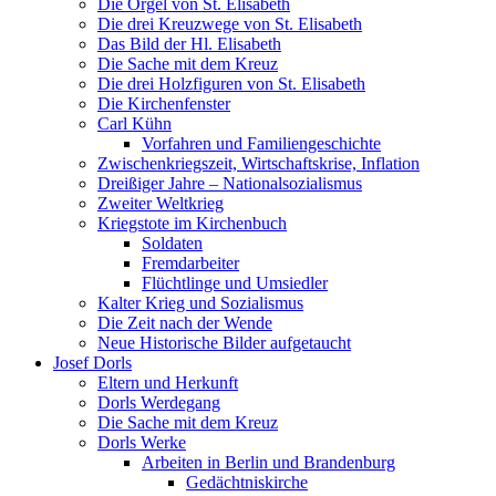
Die Orgel von St. Elisabeth
Die drei Kreuzwege von St. Elisabeth
Das Bild der Hl. Elisabeth
Die Sache mit dem Kreuz
Die drei Holzfiguren von St. Elisabeth
Die Kirchenfenster
Carl Kühn
Vorfahren und Familiengeschichte
Zwischenkriegszeit, Wirtschaftskrise, Inflation
Dreißiger Jahre – Nationalsozialismus
Zweiter Weltkrieg
Kriegstote im Kirchenbuch
Soldaten
Fremdarbeiter
Flüchtlinge und Umsiedler
Kalter Krieg und Sozialismus
Die Zeit nach der Wende
Neue Historische Bilder aufgetaucht
Josef Dorls
Eltern und Herkunft
Dorls Werdegang
Die Sache mit dem Kreuz
Dorls Werke
Arbeiten in Berlin und Brandenburg
Gedächtniskirche