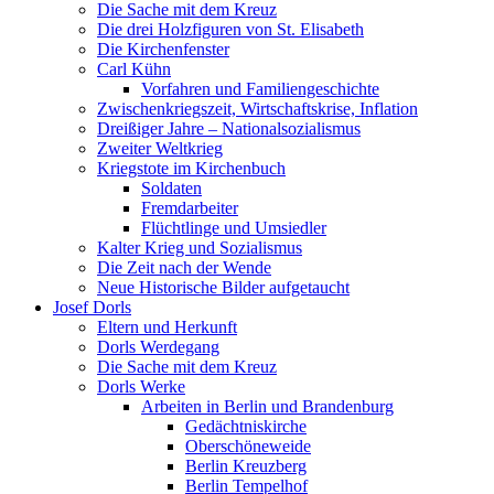
Die Sache mit dem Kreuz
Die drei Holzfiguren von St. Elisabeth
Die Kirchenfenster
Carl Kühn
Vorfahren und Familiengeschichte
Zwischenkriegszeit, Wirtschaftskrise, Inflation
Dreißiger Jahre – Nationalsozialismus
Zweiter Weltkrieg
Kriegstote im Kirchenbuch
Soldaten
Fremdarbeiter
Flüchtlinge und Umsiedler
Kalter Krieg und Sozialismus
Die Zeit nach der Wende
Neue Historische Bilder aufgetaucht
Josef Dorls
Eltern und Herkunft
Dorls Werdegang
Die Sache mit dem Kreuz
Dorls Werke
Arbeiten in Berlin und Brandenburg
Gedächtniskirche
Oberschöneweide
Berlin Kreuzberg
Berlin Tempelhof