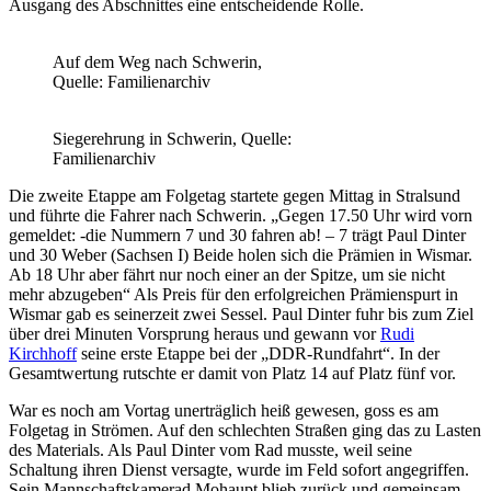
Ausgang des Abschnittes eine entscheidende Rolle.
Auf dem Weg nach Schwerin,
Quelle: Familienarchiv
Siegerehrung in Schwerin, Quelle:
Familienarchiv
Die zweite Etappe am Folgetag startete gegen Mittag in Stralsund
und führte die Fahrer nach Schwerin. „Gegen 17.50 Uhr wird vorn
gemeldet: -die Nummern 7 und 30 fahren ab! – 7 trägt Paul Dinter
und 30 Weber (Sachsen I) Beide holen sich die Prämien in Wismar.
Ab 18 Uhr aber fährt nur noch einer an der Spitze, um sie nicht
mehr abzugeben“ Als Preis für den erfolgreichen Prämienspurt in
Wismar gab es seinerzeit zwei Sessel. Paul Dinter fuhr bis zum Ziel
über drei Minuten Vorsprung heraus und gewann vor
Rudi
Kirchhoff
seine erste Etappe bei der „DDR-Rundfahrt“. In der
Gesamtwertung rutschte er damit von Platz 14 auf Platz fünf vor.
War es noch am Vortag unerträglich heiß gewesen, goss es am
Folgetag in Strömen. Auf den schlechten Straßen ging das zu Lasten
des Materials. Als Paul Dinter vom Rad musste, weil seine
Schaltung ihren Dienst versagte, wurde im Feld sofort angegriffen.
Sein Mannschaftskamerad Mohaupt blieb zurück und gemeinsam