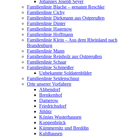
Johannes Joseph Seyer
Familienlinie Blache – genannt Reschke
Familienlinie Cichy
Familienlinie Diekmann aus Ostpreußen
Familienlinie Dinter
Familienlinie Hagenow
Familienlinie Hoffmann
Familienlinie Klein – Aus dem Rheinland nach
Brandenburg
Familienlinie Mann
Familienlinie Reinholz aus Ostpreußen
Familienlinie Schaar
Familienlinie Schmeißer
Unbekannte Soldatenbilder
Familienlinie Seidenschnur
Orte unserer Vorfahren
Abbendorf
Brenkenhof
Damerow
Friedrichsdorf
Jühlitz
Königs Wusterhausen
Koppenbrück
Kümmernitz und Breddin
Kuhlhausen