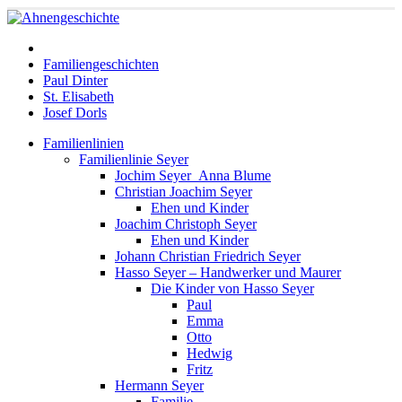
Familiengeschichten
Paul Dinter
St. Elisabeth
Josef Dorls
Familienlinien
Familienlinie Seyer
Jochim Seyer_Anna Blume
Christian Joachim Seyer
Ehen und Kinder
Joachim Christoph Seyer
Ehen und Kinder
Johann Christian Friedrich Seyer
Hasso Seyer – Handwerker und Maurer
Die Kinder von Hasso Seyer
Paul
Emma
Otto
Hedwig
Fritz
Hermann Seyer
Familie