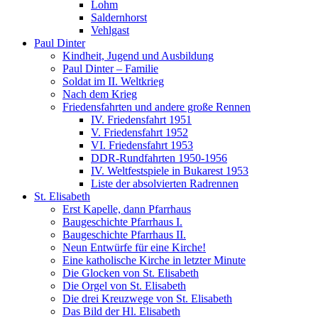
Lohm
Saldernhorst
Vehlgast
Paul Dinter
Kindheit, Jugend und Ausbildung
Paul Dinter – Familie
Soldat im II. Weltkrieg
Nach dem Krieg
Friedensfahrten und andere große Rennen
IV. Friedensfahrt 1951
V. Friedensfahrt 1952
VI. Friedensfahrt 1953
DDR-Rundfahrten 1950-1956
IV. Weltfestspiele in Bukarest 1953
Liste der absolvierten Radrennen
St. Elisabeth
Erst Kapelle, dann Pfarrhaus
Baugeschichte Pfarrhaus I.
Baugeschichte Pfarrhaus II.
Neun Entwürfe für eine Kirche!
Eine katholische Kirche in letzter Minute
Die Glocken von St. Elisabeth
Die Orgel von St. Elisabeth
Die drei Kreuzwege von St. Elisabeth
Das Bild der Hl. Elisabeth