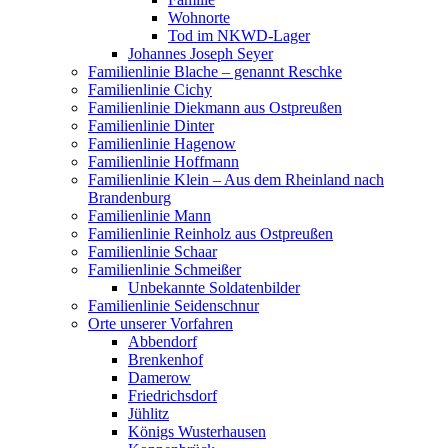
Wohnorte
Tod im NKWD-Lager
Johannes Joseph Seyer
Familienlinie Blache – genannt Reschke
Familienlinie Cichy
Familienlinie Diekmann aus Ostpreußen
Familienlinie Dinter
Familienlinie Hagenow
Familienlinie Hoffmann
Familienlinie Klein – Aus dem Rheinland nach
Brandenburg
Familienlinie Mann
Familienlinie Reinholz aus Ostpreußen
Familienlinie Schaar
Familienlinie Schmeißer
Unbekannte Soldatenbilder
Familienlinie Seidenschnur
Orte unserer Vorfahren
Abbendorf
Brenkenhof
Damerow
Friedrichsdorf
Jühlitz
Königs Wusterhausen