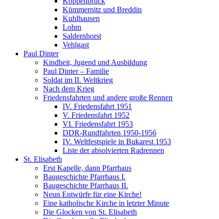
Koppenbrück
Kümmernitz und Breddin
Kuhlhausen
Lohm
Saldernhorst
Vehlgast
Paul Dinter
Kindheit, Jugend und Ausbildung
Paul Dinter – Familie
Soldat im II. Weltkrieg
Nach dem Krieg
Friedensfahrten und andere große Rennen
IV. Friedensfahrt 1951
V. Friedensfahrt 1952
VI. Friedensfahrt 1953
DDR-Rundfahrten 1950-1956
IV. Weltfestspiele in Bukarest 1953
Liste der absolvierten Radrennen
St. Elisabeth
Erst Kapelle, dann Pfarrhaus
Baugeschichte Pfarrhaus I.
Baugeschichte Pfarrhaus II.
Neun Entwürfe für eine Kirche!
Eine katholische Kirche in letzter Minute
Die Glocken von St. Elisabeth