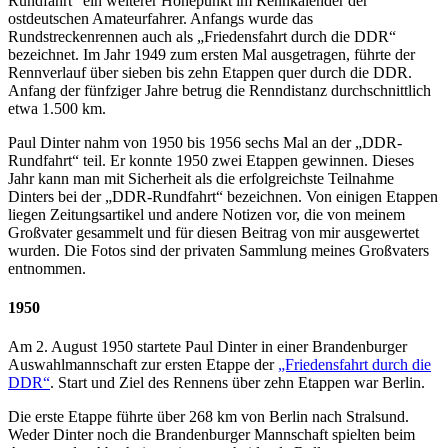
Rundfahrt“ ein weiterer Höhepunkt im Rennkalender der
ostdeutschen Amateurfahrer. Anfangs wurde das
Rundstreckenrennen auch als „Friedensfahrt durch die DDR“
bezeichnet. Im Jahr 1949 zum ersten Mal ausgetragen, führte der
Rennverlauf über sieben bis zehn Etappen quer durch die DDR.
Anfang der fünfziger Jahre betrug die Renndistanz durchschnittlich
etwa 1.500 km.
Paul Dinter nahm von 1950 bis 1956 sechs Mal an der „DDR-
Rundfahrt“ teil. Er konnte 1950 zwei Etappen gewinnen. Dieses
Jahr kann man mit Sicherheit als die erfolgreichste Teilnahme
Dinters bei der „DDR-Rundfahrt“ bezeichnen. Von einigen Etappen
liegen Zeitungsartikel und andere Notizen vor, die von meinem
Großvater gesammelt und für diesen Beitrag von mir ausgewertet
wurden. Die Fotos sind der privaten Sammlung meines Großvaters
entnommen.
1950
Am 2. August 1950 startete Paul Dinter in einer Brandenburger
Auswahlmannschaft zur ersten Etappe der
„Friedensfahrt durch die
DDR“
. Start und Ziel des Rennens über zehn Etappen war Berlin.
Die erste Etappe führte über 268 km von Berlin nach Stralsund.
Weder Dinter noch die Brandenburger Mannschaft spielten beim