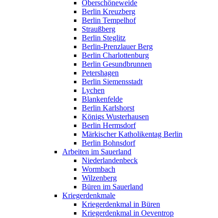
Oberschöneweide
Berlin Kreuzberg
Berlin Tempelhof
Straußberg
Berlin Steglitz
Berlin-Prenzlauer Berg
Berlin Charlottenburg
Berlin Gesundbrunnen
Petershagen
Berlin Siemensstadt
Lychen
Blankenfelde
Berlin Karlshorst
Königs Wusterhausen
Berlin Hermsdorf
Märkischer Katholikentag Berlin
Berlin Bohnsdorf
Arbeiten im Sauerland
Niederlandenbeck
Wormbach
Wilzenberg
Büren im Sauerland
Kriegerdenkmale
Kriegerdenkmal in Büren
Kriegerdenkmal in Oeventrop