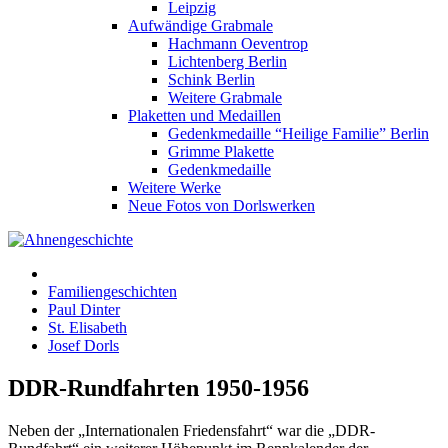
Leipzig
Aufwändige Grabmale
Hachmann Oeventrop
Lichtenberg Berlin
Schink Berlin
Weitere Grabmale
Plaketten und Medaillen
Gedenkmedaille “Heilige Familie” Berlin
Grimme Plakette
Gedenkmedaille
Weitere Werke
Neue Fotos von Dorlswerken
Familiengeschichten
Paul Dinter
St. Elisabeth
Josef Dorls
DDR-Rundfahrten 1950-1956
Neben der „Internationalen Friedensfahrt“ war die „DDR-