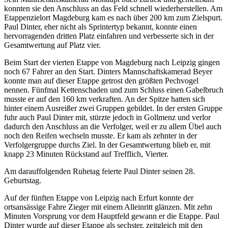
konnten sie den Anschluss an das Feld schnell wiederherstellen. Am
Etappenzielort Magdeburg kam es nach über 200 km zum Zielspurt.
Paul Dinter, eher nicht als Sprintertyp bekannt, konnte einen
hervorragenden dritten Platz einfahren und verbesserte sich in der
Gesamtwertung auf Platz vier.
Beim Start der vierten Etappe von Magdeburg nach Leipzig gingen
noch 67 Fahrer an den Start. Dinters Mannschaftskamerad Beyer
konnte man auf dieser Etappe getrost den größten Pechvogel
nennen. Fünfmal Kettenschaden und zum Schluss einen Gabelbruch
musste er auf den 160 km verkraften. An der Spitze hatten sich
hinter einem Ausreißer zwei Gruppen gebildet. In der ersten Gruppe
fuhr auch Paul Dinter mit, stürzte jedoch in Gollmenz und verlor
dadurch den Anschluss an die Verfolger, weil er zu allem Übel auch
noch den Reifen wechseln musste. Er kam als zehnter in der
Verfolgergruppe durchs Ziel. In der Gesamtwertung blieb er, mit
knapp 23 Minuten Rückstand auf Trefflich, Vierter.
Am darauffolgenden Ruhetag feierte Paul Dinter seinen 28.
Geburtstag.
Auf der fünften Etappe von Leipzig nach Erfurt konnte der
ortsansässige Fahre Zieger mit einem Alleinritt glänzen. Mit zehn
Minuten Vorsprung vor dem Hauptfeld gewann er die Etappe. Paul
Dinter wurde auf dieser Etappe als sechster, zeitgleich mit den