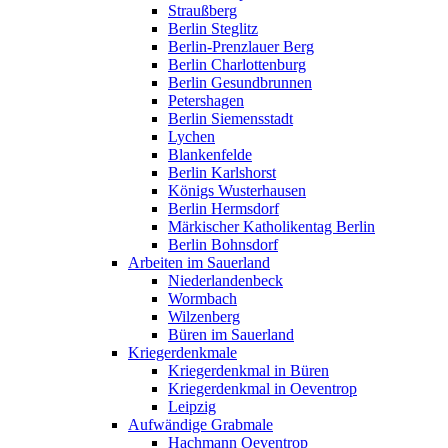
Straußberg
Berlin Steglitz
Berlin-Prenzlauer Berg
Berlin Charlottenburg
Berlin Gesundbrunnen
Petershagen
Berlin Siemensstadt
Lychen
Blankenfelde
Berlin Karlshorst
Königs Wusterhausen
Berlin Hermsdorf
Märkischer Katholikentag Berlin
Berlin Bohnsdorf
Arbeiten im Sauerland
Niederlandenbeck
Wormbach
Wilzenberg
Büren im Sauerland
Kriegerdenkmale
Kriegerdenkmal in Büren
Kriegerdenkmal in Oeventrop
Leipzig
Aufwändige Grabmale
Hachmann Oeventrop