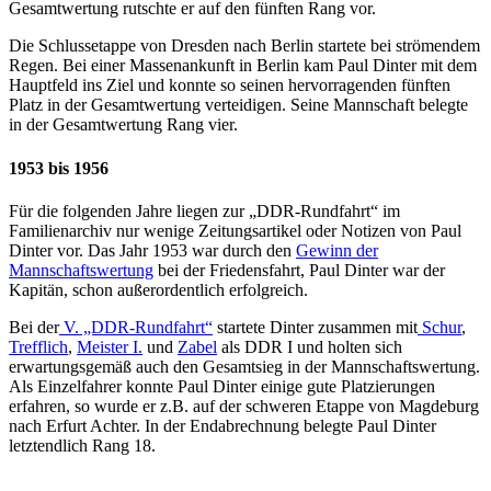
Gesamtwertung rutschte er auf den fünften Rang vor.
Die Schlussetappe von Dresden nach Berlin startete bei strömendem
Regen. Bei einer Massenankunft in Berlin kam Paul Dinter mit dem
Hauptfeld ins Ziel und konnte so seinen hervorragenden fünften
Platz in der Gesamtwertung verteidigen. Seine Mannschaft belegte
in der Gesamtwertung Rang vier.
1953 bis 1956
Für die folgenden Jahre liegen zur „DDR-Rundfahrt“ im
Familienarchiv nur wenige Zeitungsartikel oder Notizen von Paul
Dinter vor. Das Jahr 1953 war durch den
Gewinn der
Mannschaftswertung
bei der Friedensfahrt, Paul Dinter war der
Kapitän, schon außerordentlich erfolgreich.
Bei der
V. „DDR-Rundfahrt“
startete Dinter zusammen mit
Schur
,
Trefflich
,
Meister I.
und
Zabel
als DDR I und holten sich
erwartungsgemäß auch den Gesamtsieg in der Mannschaftswertung.
Als Einzelfahrer konnte Paul Dinter einige gute Platzierungen
erfahren, so wurde er z.B. auf der schweren Etappe von Magdeburg
nach Erfurt Achter. In der Endabrechnung belegte Paul Dinter
letztendlich Rang 18.