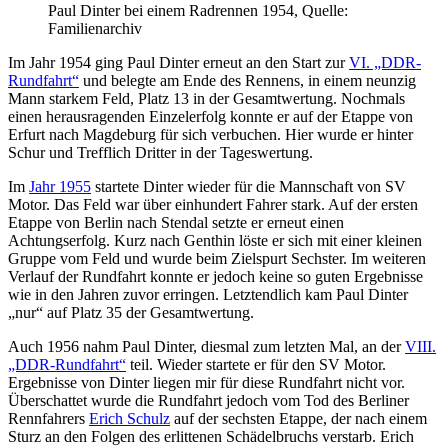
Paul Dinter bei einem Radrennen 1954, Quelle:
Familienarchiv
Im Jahr 1954 ging Paul Dinter erneut an den Start zur
VI. „DDR-
Rundfahrt“
und belegte am Ende des Rennens, in einem neunzig
Mann starkem Feld, Platz 13 in der Gesamtwertung. Nochmals
einen herausragenden Einzelerfolg konnte er auf der Etappe von
Erfurt nach Magdeburg für sich verbuchen. Hier wurde er hinter
Schur und Trefflich Dritter in der Tageswertung.
Im
Jahr 1955
startete Dinter wieder für die Mannschaft von SV
Motor. Das Feld war über einhundert Fahrer stark. Auf der ersten
Etappe von Berlin nach Stendal setzte er erneut einen
Achtungserfolg. Kurz nach Genthin löste er sich mit einer kleinen
Gruppe vom Feld und wurde beim Zielspurt Sechster. Im weiteren
Verlauf der Rundfahrt konnte er jedoch keine so guten Ergebnisse
wie in den Jahren zuvor erringen. Letztendlich kam Paul Dinter
„nur“ auf Platz 35 der Gesamtwertung.
Auch 1956 nahm Paul Dinter, diesmal zum letzten Mal, an der
VIII.
„DDR-Rundfahrt“
teil. Wieder startete er für den SV Motor.
Ergebnisse von Dinter liegen mir für diese Rundfahrt nicht vor.
Überschattet wurde die Rundfahrt jedoch vom Tod des Berliner
Rennfahrers
Erich Schulz
auf der sechsten Etappe, der nach einem
Sturz an den Folgen des erlittenen Schädelbruchs verstarb. Erich