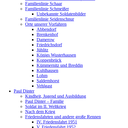
Familienlinie Schaar
Familienlinie Schmeißer
Unbekannte Soldatenbilder
Familienlinie Seidenschnur
Orte unserer Vorfahren
Abbendorf
Brenkenhof
Damerow
Friedrichsdorf
Jühlitz
Königs Wusterhausen
Koppenbrück
Kümmernitz und Breddin
Kuhlhausen
Lohm
Saldernhorst
Vehlgast
Paul Dinter
Kindheit, Jugend und Ausbildung
Paul Dinter – Familie
Soldat im II. Weltkrieg
Nach dem Krieg
Friedensfahrten und andere große Rennen
IV. Friedensfahrt 1951
V. Friedensfahrt 1952