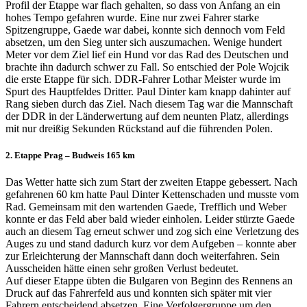
Profil der Etappe war flach gehalten, so dass von Anfang an ein
hohes Tempo gefahren wurde. Eine nur zwei Fahrer starke
Spitzengruppe, Gaede war dabei, konnte sich dennoch vom Feld
absetzen, um den Sieg unter sich auszumachen. Wenige hundert
Meter vor dem Ziel lief ein Hund vor das Rad des Deutschen und
brachte ihn dadurch schwer zu Fall. So entschied der Pole Wojcik
die erste Etappe für sich. DDR-Fahrer Lothar Meister wurde im
Spurt des Hauptfeldes Dritter. Paul Dinter kam knapp dahinter auf
Rang sieben durch das Ziel. Nach diesem Tag war die Mannschaft
der DDR in der Länderwertung auf dem neunten Platz, allerdings
mit nur dreißig Sekunden Rückstand auf die führenden Polen.
2. Etappe Prag – Budweis 165 km
Das Wetter hatte sich zum Start der zweiten Etappe gebessert. Nach
gefahrenen 60 km hatte Paul Dinter Kettenschaden und musste vom
Rad. Gemeinsam mit den wartenden Gaede, Trefflich und Weber
konnte er das Feld aber bald wieder einholen. Leider stürzte Gaede
auch an diesem Tag erneut schwer und zog sich eine Verletzung des
Auges zu und stand dadurch kurz vor dem Aufgeben – konnte aber
zur Erleichterung der Mannschaft dann doch weiterfahren. Sein
Ausscheiden hätte einen sehr großen Verlust bedeutet.
Auf dieser Etappe übten die Bulgaren von Beginn des Rennens an
Druck auf das Fahrerfeld aus und konnten sich später mit vier
Fahrern entscheidend absetzen. Eine Verfolgergruppe um den