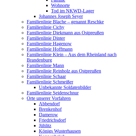
Wohnorte
Tod im NKWD-Lager
Johannes Joseph Seyer
Familienlinie Blache – genannt Reschke
Familienlinie Cichy
Familienlinie Diekmann aus Ostpreußen
Familienlinie Dinter
Familienlinie Hagenow
Familienlinie Hoffmann
Familienlinie Klein – Aus dem Rheinland nach
Brandenburg
Familienlinie Mann
Familienlinie Reinholz aus Ostpreußen
Familienlinie Schaar
Familienlinie Schmeißer
Unbekannte Soldatenbilder
Familienlinie Seidenschnur
Orte unserer Vorfahren
Abbendorf
Brenkenhof
Damerow
Friedrichsdorf
Jühlitz
Königs Wusterhausen