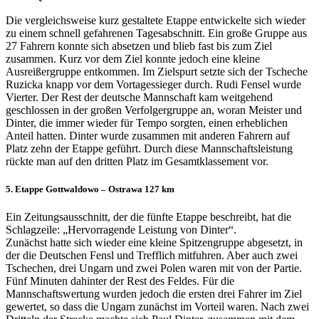
Die vergleichsweise kurz gestaltete Etappe entwickelte sich wieder
zu einem schnell gefahrenen Tagesabschnitt. Ein große Gruppe aus
27 Fahrern konnte sich absetzen und blieb fast bis zum Ziel
zusammen. Kurz vor dem Ziel konnte jedoch eine kleine
Ausreißergruppe entkommen. Im Zielspurt setzte sich der Tscheche
Ruzicka knapp vor dem Vortagessieger durch. Rudi Fensel wurde
Vierter. Der Rest der deutsche Mannschaft kam weitgehend
geschlossen in der großen Verfolgergruppe an, woran Meister und
Dinter, die immer wieder für Tempo sorgten, einen erheblichen
Anteil hatten. Dinter wurde zusammen mit anderen Fahrern auf
Platz zehn der Etappe geführt. Durch diese Mannschaftsleistung
rückte man auf den dritten Platz im Gesamtklassement vor.
5. Etappe Gottwaldowo – Ostrawa 127 km
Ein Zeitungsausschnitt, der die fünfte Etappe beschreibt, hat die
Schlagzeile: „Hervorragende Leistung von Dinter“.
Zunächst hatte sich wieder eine kleine Spitzengruppe abgesetzt, in
der die Deutschen Fensl und Trefflich mitfuhren. Aber auch zwei
Tschechen, drei Ungarn und zwei Polen waren mit von der Partie.
Fünf Minuten dahinter der Rest des Feldes. Für die
Mannschaftswertung wurden jedoch die ersten drei Fahrer im Ziel
gewertet, so dass die Ungarn zunächst im Vorteil waren. Nach zwei