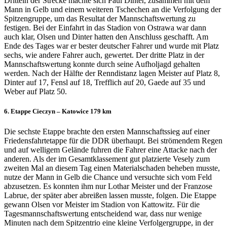
Dritteln der Strecke machte sich Paul Dinter, zusammen mit dem
Mann in Gelb und einem weiteren Tschechen an die Verfolgung der
Spitzengruppe, um das Resultat der Mannschaftswertung zu
festigen. Bei der Einfahrt in das Stadion von Ostrawa war dann
auch klar, Olsen und Dinter hatten den Anschluss geschafft. Am
Ende des Tages war er bester deutscher Fahrer und wurde mit Platz
sechs, wie andere Fahrer auch, gewertet. Der dritte Platz in der
Mannschaftswertung konnte durch seine Aufholjagd gehalten
werden. Nach der Hälfte der Renndistanz lagen Meister auf Platz 8,
Dinter auf 17, Fensl auf 18, Trefflich auf 20, Gaede auf 35 und
Weber auf Platz 50.
6. Etappe Cieczyn – Katowice 179 km
Die sechste Etappe brachte den ersten Mannschaftssieg auf einer
Friedensfahrtetappe für die DDR überhaupt. Bei strömendem Regen
und auf welligem Gelände fuhren die Fahrer eine Attacke nach der
anderen. Als der im Gesamtklassement gut platzierte Vesely zum
zweiten Mal an diesem Tag einen Materialschaden beheben musste,
nutze der Mann in Gelb die Chance und versuchte sich vom Feld
abzusetzen. Es konnten ihm nur Lothar Meister und der Franzose
Labrue, der später aber abreißen lassen musste, folgen. Die Etappe
gewann Olsen vor Meister im Stadion von Kattowitz. Für die
Tagesmannschaftswertung entscheidend war, dass nur wenige
Minuten nach dem Spitzentrio eine kleine Verfolgergruppe, in der