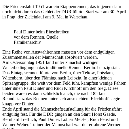
Die Friedensfahrt 1951 war ein Etappenrennen, das in jenem Jahr
noch nicht durch das Gebiet der DDR führte. Start war am 30. April
in Prag, der Zieleinlauf am 9. Mai in Warschau.
Paul Dinter beim Einschreiben
vor dem Rennen, Quelle:
Familienarchiv
Eine Reihe von Auswahlrennen mussten vor dem endgültigen
Zusammenstellen der Mannschaft absolviert werden.
Am Ostersonntag 1951 fand unter zunächst widrigen
Wetterbedingungen das traditionelle Rennen Berlin-Leipzig statt.
Das Eintagesrennen führte von Berlin, über Teltow, Potsdam,
Wittenberg, über den Fläming nach Leipzig. In einer kleinen
Spitzengruppe, die weit vor dem Feld fuhr, kämpften wenige Fahrer,
unter ihnen Paul Dinter und Rudi Kirchhoff um den Sieg. Diese
beiden waren es dann schließlich auch, die nach 185 km
Renndistanz das Rennen unter sich ausmachten. Kirchhoff siegte
knapp vor Dinter.
Ende April stand die Mannschaftsaufstellung für die Friedensfahrt
endgültig fest. Für die DDR gingen an den Start: Horst Gaede,
Bernhard Trefflich, Paul Dinter, Lothar Meister, Rudi Fensl und
Werner Weber. Trainer der Mannschaft war der erfahrene Werner