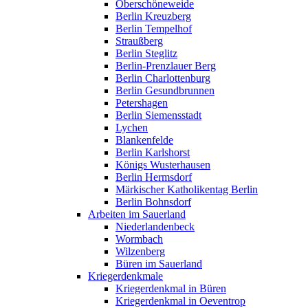
Oberschöneweide
Berlin Kreuzberg
Berlin Tempelhof
Straußberg
Berlin Steglitz
Berlin-Prenzlauer Berg
Berlin Charlottenburg
Berlin Gesundbrunnen
Petershagen
Berlin Siemensstadt
Lychen
Blankenfelde
Berlin Karlshorst
Königs Wusterhausen
Berlin Hermsdorf
Märkischer Katholikentag Berlin
Berlin Bohnsdorf
Arbeiten im Sauerland
Niederlandenbeck
Wormbach
Wilzenberg
Büren im Sauerland
Kriegerdenkmale
Kriegerdenkmal in Büren
Kriegerdenkmal in Oeventrop