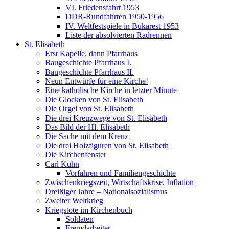
VI. Friedensfahrt 1953
DDR-Rundfahrten 1950-1956
IV. Weltfestspiele in Bukarest 1953
Liste der absolvierten Radrennen
St. Elisabeth
Erst Kapelle, dann Pfarrhaus
Baugeschichte Pfarrhaus I.
Baugeschichte Pfarrhaus II.
Neun Entwürfe für eine Kirche!
Eine katholische Kirche in letzter Minute
Die Glocken von St. Elisabeth
Die Orgel von St. Elisabeth
Die drei Kreuzwege von St. Elisabeth
Das Bild der Hl. Elisabeth
Die Sache mit dem Kreuz
Die drei Holzfiguren von St. Elisabeth
Die Kirchenfenster
Carl Kühn
Vorfahren und Familiengeschichte
Zwischenkriegszeit, Wirtschaftskrise, Inflation
Dreißiger Jahre – Nationalsozialismus
Zweiter Weltkrieg
Kriegstote im Kirchenbuch
Soldaten
Fremdarbeiter