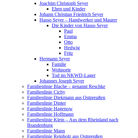
Joachim Christoph Seyer
Ehen und Kinder
Johann Christian Friedrich Seyer
Hasso Seyer – Handwerker und Maurer
Die Kinder von Hasso Seyer
Paul
Emma
Otto
Hedwig
Fritz
Hermann Seyer
Familie
Wohnorte
Tod im NKWD-Lager
Johannes Joseph Seyer
Familienlinie Blache – genannt Reschke
Familienlinie Cichy
Familienlinie Diekmann aus Ostpreußen
Familienlinie Dinter
Familienlinie Hagenow
Familienlinie Hoffmann
Familienlinie Klein – Aus dem Rheinland nach
Brandenburg
Familienlinie Mann
Familienlinie Reinholz aus Ostpreußen