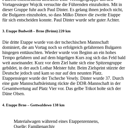
Vortagessieger Wojcik versuchte die Führenden einzuholen. Mit in
dieser Gruppe fuhr auch Paul Dinter. Es gelang ihnen jedoch nicht,
die Bulgaren einzuholen, so dass Milko Dimov die zweite Etappe
für sich entscheiden konnte. Paul Dinter wurde sehr guter Achter.
3. Etappe Budweiß – Brno (Brünn) 220 km
Die dritte Etappe wurde von der tschechischen Mannschaft
dominiert, die am Vortag noch so erfolgreich gefahrenen Bulgaren
hingegen enttäuschten. Wieder wurde von Beginn an ein hohes
Tempo gefahren und auf dem hügeligen Kurs zog sich das Feld bald
weit auseinander. Kurz vor dem Ziel hatte sich eine Spitzengruppe
gebildet, in der auch Lothar Meister fuhr. Beim Zielsprint stürzte der
Deutsche jedoch und kam so nur auf den neunten Platz.
Etappensieger wurde der Tscheche Vesely. Dinter wurde 37. Durch
eine gute Mannschaftsleistung rückte die DDR-Mannschaft in der
Gesamtwertung auf Platz Vier vor. Das gelbe Trikot holte sich der
Däne Olsen.
4. Etappe Brno – Gottwaldowo 138 km
Materialwagen während eines Etappenrennens,
Quelle: Familienarchiv