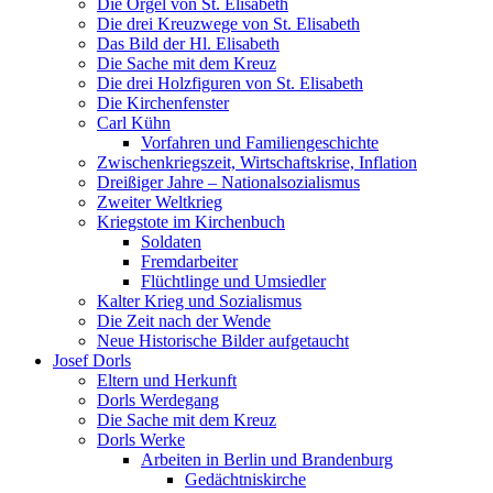
Die Orgel von St. Elisabeth
Die drei Kreuzwege von St. Elisabeth
Das Bild der Hl. Elisabeth
Die Sache mit dem Kreuz
Die drei Holzfiguren von St. Elisabeth
Die Kirchenfenster
Carl Kühn
Vorfahren und Familiengeschichte
Zwischenkriegszeit, Wirtschaftskrise, Inflation
Dreißiger Jahre – Nationalsozialismus
Zweiter Weltkrieg
Kriegstote im Kirchenbuch
Soldaten
Fremdarbeiter
Flüchtlinge und Umsiedler
Kalter Krieg und Sozialismus
Die Zeit nach der Wende
Neue Historische Bilder aufgetaucht
Josef Dorls
Eltern und Herkunft
Dorls Werdegang
Die Sache mit dem Kreuz
Dorls Werke
Arbeiten in Berlin und Brandenburg
Gedächtniskirche