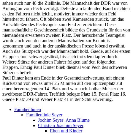
sahen auch nur 48 die Ziellinie. Die Mannschaft der DDR war von
Anfang an vom Pech verfolgt. Defekte am laufenden Band machten
es den Fahrern nicht leicht, motiviert immer wieder dem Feld
hinterher zu fahren. Oft blieben zwei Kameraden zurück, um das
Aufschließen des Pechvogels zum Feld zu erleichtern. Diese
mannschaftliche Geschlossenheit bildete des Grundstein für den von
niemandem erwarteten zweiten Platz. Der herrschende Teamgeist
wurde auch von den anderen Mannschaften zur Kenntnis
genommen und auch in der ausländischen Presse lobend erwähnt.
Auch das Sturzpech war der Mannschaft hold. Gaede, auf der ersten
Etappe schon schwer gestürzt, biss sich trotzdem tapfer durch.
Weitere Stürze der anderen Fahrer folgten auf den folgenden
Etappen. Einzig Paul Dinter blieb diesmal vom Pech des schweren
Stürzens befreit.
Paul Dinter kam am Ende in der Gesamteinzelwertung mit einem
Rückstand von etwas unter 25 Minuten auf den Spitzenplatz auf
einen hervorragenden 14. Platz und war nach Lothar Meister der
zweitbeste DDR-Fahrer. Trefflich belegte Platz 15, Fensl Platz 16,
Gaede Platz 39 und Weber Platz 41 in der Schlusswertung.
Familienlinien
Familienlinie Seyer
Jochim Seyer_Anna Blume
Christian Joachim Seyer
Ehen und Kinder