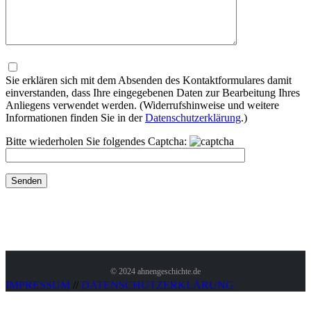
Bitte
lasse
dieses
Sie erklären sich mit dem Absenden des Kontaktformulares damit
Feld
einverstanden, dass Ihre eingegebenen Daten zur Bearbeitung Ihres
leer.
Anliegens verwendet werden. (Widerrufshinweise und weitere
Informationen finden Sie in der
Datenschutzerklärung
.)
Bitte wiederholen Sie folgendes Captcha:
© 2024 ahnengeschichte.de
IMPRESSUM
//
DATENSCHUTZERKLÄRUNG