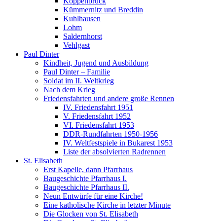
Koppenbrück
Kümmernitz und Breddin
Kuhlhausen
Lohm
Saldernhorst
Vehlgast
Paul Dinter
Kindheit, Jugend und Ausbildung
Paul Dinter – Familie
Soldat im II. Weltkrieg
Nach dem Krieg
Friedensfahrten und andere große Rennen
IV. Friedensfahrt 1951
V. Friedensfahrt 1952
VI. Friedensfahrt 1953
DDR-Rundfahrten 1950-1956
IV. Weltfestspiele in Bukarest 1953
Liste der absolvierten Radrennen
St. Elisabeth
Erst Kapelle, dann Pfarrhaus
Baugeschichte Pfarrhaus I.
Baugeschichte Pfarrhaus II.
Neun Entwürfe für eine Kirche!
Eine katholische Kirche in letzter Minute
Die Glocken von St. Elisabeth