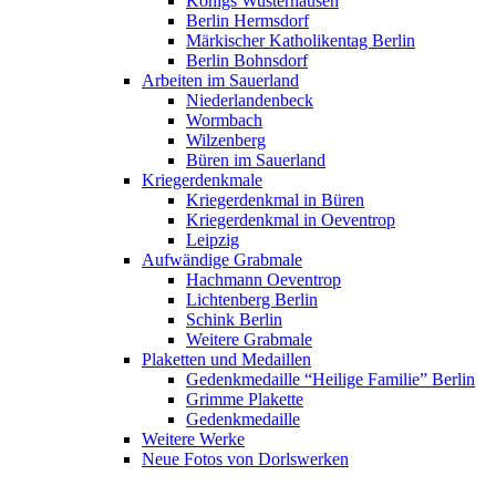
Königs Wusterhausen
Berlin Hermsdorf
Märkischer Katholikentag Berlin
Berlin Bohnsdorf
Arbeiten im Sauerland
Niederlandenbeck
Wormbach
Wilzenberg
Büren im Sauerland
Kriegerdenkmale
Kriegerdenkmal in Büren
Kriegerdenkmal in Oeventrop
Leipzig
Aufwändige Grabmale
Hachmann Oeventrop
Lichtenberg Berlin
Schink Berlin
Weitere Grabmale
Plaketten und Medaillen
Gedenkmedaille “Heilige Familie” Berlin
Grimme Plakette
Gedenkmedaille
Weitere Werke
Neue Fotos von Dorlswerken