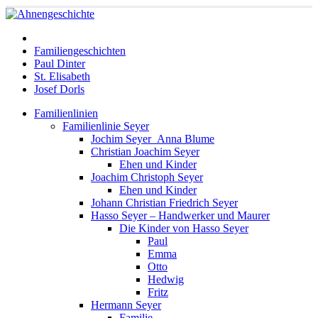
Familiengeschichten
Paul Dinter
St. Elisabeth
Josef Dorls
Familienlinien
Familienlinie Seyer
Jochim Seyer_Anna Blume
Christian Joachim Seyer
Ehen und Kinder
Joachim Christoph Seyer
Ehen und Kinder
Johann Christian Friedrich Seyer
Hasso Seyer – Handwerker und Maurer
Die Kinder von Hasso Seyer
Paul
Emma
Otto
Hedwig
Fritz
Hermann Seyer
Familie