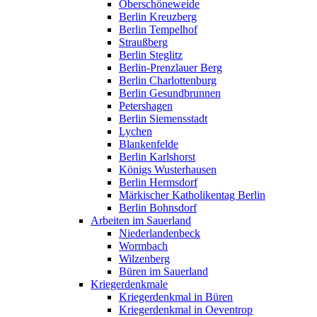
Oberschöneweide
Berlin Kreuzberg
Berlin Tempelhof
Straußberg
Berlin Steglitz
Berlin-Prenzlauer Berg
Berlin Charlottenburg
Berlin Gesundbrunnen
Petershagen
Berlin Siemensstadt
Lychen
Blankenfelde
Berlin Karlshorst
Königs Wusterhausen
Berlin Hermsdorf
Märkischer Katholikentag Berlin
Berlin Bohnsdorf
Arbeiten im Sauerland
Niederlandenbeck
Wormbach
Wilzenberg
Büren im Sauerland
Kriegerdenkmale
Kriegerdenkmal in Büren
Kriegerdenkmal in Oeventrop