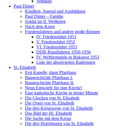
Vehlgast
Paul Dinter
Kindheit, Jugend und Ausbildung
Paul Dinter – Familie
Soldat im II. Weltkrieg
Nach dem Krieg
Friedensfahrten und andere große Rennen
IV. Friedensfahrt 1951
V. Friedensfahrt 1952
VI. Friedensfahrt 1953
DDR-Rundfahrten 1950-1956
IV. Weltfestspiele in Bukarest 1953
Liste der absolvierten Radrennen
St. Elisabeth
Erst Kapelle, dann Pfarrhaus
Baugeschichte Pfarrhaus I.
Baugeschichte Pfarrhaus II.
Neun Entwürfe für eine Kirche!
Eine katholische Kirche in letzter Minute
Die Glocken von St. Elisabeth
Die Orgel von St. Elisabeth
Die drei Kreuzwege von St. Elisabeth
Das Bild der Hl. Elisabeth
Die Sache mit dem Kreuz
Die drei Holzfiguren von St. Elisabeth