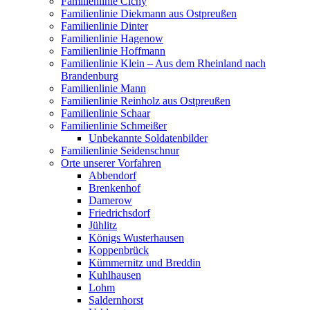
Familienlinie Cichy
Familienlinie Diekmann aus Ostpreußen
Familienlinie Dinter
Familienlinie Hagenow
Familienlinie Hoffmann
Familienlinie Klein – Aus dem Rheinland nach
Brandenburg
Familienlinie Mann
Familienlinie Reinholz aus Ostpreußen
Familienlinie Schaar
Familienlinie Schmeißer
Unbekannte Soldatenbilder
Familienlinie Seidenschnur
Orte unserer Vorfahren
Abbendorf
Brenkenhof
Damerow
Friedrichsdorf
Jühlitz
Königs Wusterhausen
Koppenbrück
Kümmernitz und Breddin
Kuhlhausen
Lohm
Saldernhorst