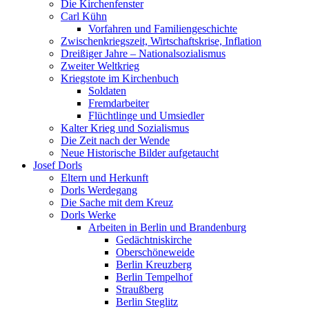
Die Kirchenfenster
Carl Kühn
Vorfahren und Familiengeschichte
Zwischenkriegszeit, Wirtschaftskrise, Inflation
Dreißiger Jahre – Nationalsozialismus
Zweiter Weltkrieg
Kriegstote im Kirchenbuch
Soldaten
Fremdarbeiter
Flüchtlinge und Umsiedler
Kalter Krieg und Sozialismus
Die Zeit nach der Wende
Neue Historische Bilder aufgetaucht
Josef Dorls
Eltern und Herkunft
Dorls Werdegang
Die Sache mit dem Kreuz
Dorls Werke
Arbeiten in Berlin und Brandenburg
Gedächtniskirche
Oberschöneweide
Berlin Kreuzberg
Berlin Tempelhof
Straußberg
Berlin Steglitz