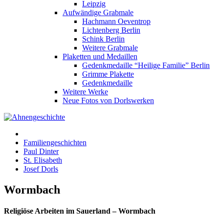
Leipzig
Aufwändige Grabmale
Hachmann Oeventrop
Lichtenberg Berlin
Schink Berlin
Weitere Grabmale
Plaketten und Medaillen
Gedenkmedaille “Heilige Familie” Berlin
Grimme Plakette
Gedenkmedaille
Weitere Werke
Neue Fotos von Dorlswerken
Familiengeschichten
Paul Dinter
St. Elisabeth
Josef Dorls
Wormbach
Religiöse Arbeiten im Sauerland – Wormbach