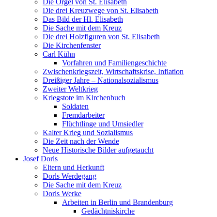
Die Orgel von St. Elisabeth
Die drei Kreuzwege von St. Elisabeth
Das Bild der Hl. Elisabeth
Die Sache mit dem Kreuz
Die drei Holzfiguren von St. Elisabeth
Die Kirchenfenster
Carl Kühn
Vorfahren und Familiengeschichte
Zwischenkriegszeit, Wirtschaftskrise, Inflation
Dreißiger Jahre – Nationalsozialismus
Zweiter Weltkrieg
Kriegstote im Kirchenbuch
Soldaten
Fremdarbeiter
Flüchtlinge und Umsiedler
Kalter Krieg und Sozialismus
Die Zeit nach der Wende
Neue Historische Bilder aufgetaucht
Josef Dorls
Eltern und Herkunft
Dorls Werdegang
Die Sache mit dem Kreuz
Dorls Werke
Arbeiten in Berlin und Brandenburg
Gedächtniskirche