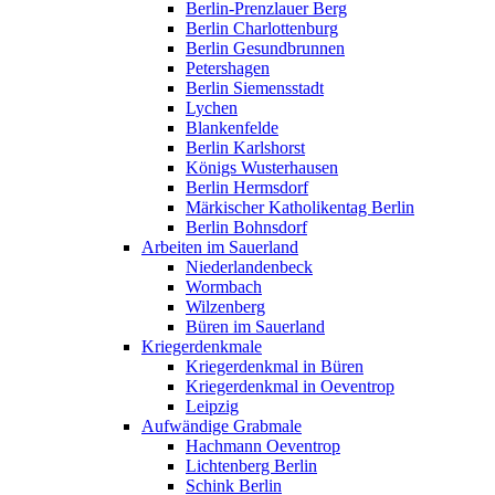
Berlin-Prenzlauer Berg
Berlin Charlottenburg
Berlin Gesundbrunnen
Petershagen
Berlin Siemensstadt
Lychen
Blankenfelde
Berlin Karlshorst
Königs Wusterhausen
Berlin Hermsdorf
Märkischer Katholikentag Berlin
Berlin Bohnsdorf
Arbeiten im Sauerland
Niederlandenbeck
Wormbach
Wilzenberg
Büren im Sauerland
Kriegerdenkmale
Kriegerdenkmal in Büren
Kriegerdenkmal in Oeventrop
Leipzig
Aufwändige Grabmale
Hachmann Oeventrop
Lichtenberg Berlin
Schink Berlin