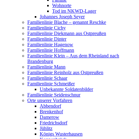
Wohnorte
Tod im NKWD-Lager
Johannes Joseph Seyer
Familienlinie Blache – genannt Reschke
Familienlinie Cichy
Familienlinie Diekmann aus Ostpreußen
Familienlinie Dinter
Familienlinie Hagenow
Familienlinie Hoffmann
Familienlinie Klein – Aus dem Rheinland nach
Brandenburg
Familienlinie Mann
Familienlinie Reinholz aus Ostpreußen
Familienlinie Schaar
Familienlinie Schmeißer
Unbekannte Soldatenbilder
Familienlinie Seidenschnur
Orte unserer Vorfahren
Abbendorf
Brenkenhof
Damerow
Friedrichsdorf
Jühlitz
Königs Wusterhausen