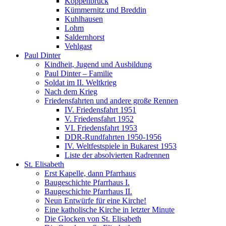
Koppenbrück
Kümmernitz und Breddin
Kuhlhausen
Lohm
Saldernhorst
Vehlgast
Paul Dinter
Kindheit, Jugend und Ausbildung
Paul Dinter – Familie
Soldat im II. Weltkrieg
Nach dem Krieg
Friedensfahrten und andere große Rennen
IV. Friedensfahrt 1951
V. Friedensfahrt 1952
VI. Friedensfahrt 1953
DDR-Rundfahrten 1950-1956
IV. Weltfestspiele in Bukarest 1953
Liste der absolvierten Radrennen
St. Elisabeth
Erst Kapelle, dann Pfarrhaus
Baugeschichte Pfarrhaus I.
Baugeschichte Pfarrhaus II.
Neun Entwürfe für eine Kirche!
Eine katholische Kirche in letzter Minute
Die Glocken von St. Elisabeth