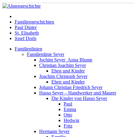
Familiengeschichten
Paul Dinter
St. Elisabeth
Josef Dorls
Familienlinien
Familienlinie Seyer
Jochim Seyer_Anna Blume
Christian Joachim Seyer
Ehen und Kinder
Joachim Christoph Seyer
Ehen und Kinder
Johann Christian Friedrich Seyer
Hasso Seyer – Handwerker und Maurer
Die Kinder von Hasso Seyer
Paul
Emma
Otto
Hedwig
Fritz
Hermann Seyer
Familie