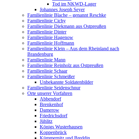
Tod im NKWD-Lager
Johannes Joseph Seyer
Familienlinie Blache – genannt Reschke
Familienlinie Cichy
Familienlinie Diekmann aus Ostpreußen
Familienlinie Dinter
Familienlinie Hagenow
Familienlinie Hoffmann
Familienlinie Klein – Aus dem Rheinland nach
Brandenburg
Familienlinie Mann
Familienlinie Reinholz aus Ostpreußen
Familienlinie Schaar
Familienlinie Schmeißer
Unbekannte Soldatenbilder
Familienlinie Seidenschnur
Orte unserer Vorfahren
Abbendorf
Brenkenhof
Damerow
Friedrichsdorf
Jühlitz
Königs Wusterhausen
Koppenbrück
Kümmernitz und Breddin