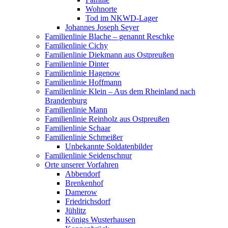
Wohnorte
Tod im NKWD-Lager
Johannes Joseph Seyer
Familienlinie Blache – genannt Reschke
Familienlinie Cichy
Familienlinie Diekmann aus Ostpreußen
Familienlinie Dinter
Familienlinie Hagenow
Familienlinie Hoffmann
Familienlinie Klein – Aus dem Rheinland nach
Brandenburg
Familienlinie Mann
Familienlinie Reinholz aus Ostpreußen
Familienlinie Schaar
Familienlinie Schmeißer
Unbekannte Soldatenbilder
Familienlinie Seidenschnur
Orte unserer Vorfahren
Abbendorf
Brenkenhof
Damerow
Friedrichsdorf
Jühlitz
Königs Wusterhausen