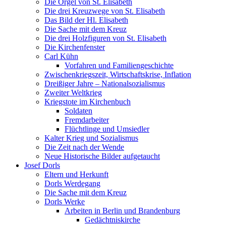
Die Orgel von St. Elisabeth
Die drei Kreuzwege von St. Elisabeth
Das Bild der Hl. Elisabeth
Die Sache mit dem Kreuz
Die drei Holzfiguren von St. Elisabeth
Die Kirchenfenster
Carl Kühn
Vorfahren und Familiengeschichte
Zwischenkriegszeit, Wirtschaftskrise, Inflation
Dreißiger Jahre – Nationalsozialismus
Zweiter Weltkrieg
Kriegstote im Kirchenbuch
Soldaten
Fremdarbeiter
Flüchtlinge und Umsiedler
Kalter Krieg und Sozialismus
Die Zeit nach der Wende
Neue Historische Bilder aufgetaucht
Josef Dorls
Eltern und Herkunft
Dorls Werdegang
Die Sache mit dem Kreuz
Dorls Werke
Arbeiten in Berlin und Brandenburg
Gedächtniskirche