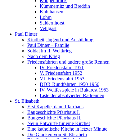
Koppenbrück
Kümmernitz und Breddin
Kuhlhausen
Lohm
Saldernhorst
Vehlgast
Paul Dinter
Kindheit, Jugend und Ausbildung
Paul Dinter – Familie
Soldat im II. Weltkrieg
Nach dem Krieg
Friedensfahrten und andere große Rennen
IV. Friedensfahrt 1951
V. Friedensfahrt 1952
VI. Friedensfahrt 1953
DDR-Rundfahrten 1950-1956
IV. Weltfestspiele in Bukarest 1953
Liste der absolvierten Radrennen
St. Elisabeth
Erst Kapelle, dann Pfarrhaus
Baugeschichte Pfarrhaus I.
Baugeschichte Pfarrhaus II.
Neun Entwürfe für eine Kirche!
Eine katholische Kirche in letzter Minute
Die Glocken von St. Elisabeth