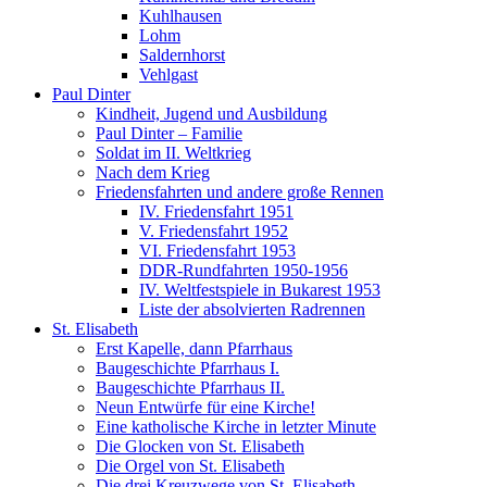
Kuhlhausen
Lohm
Saldernhorst
Vehlgast
Paul Dinter
Kindheit, Jugend und Ausbildung
Paul Dinter – Familie
Soldat im II. Weltkrieg
Nach dem Krieg
Friedensfahrten und andere große Rennen
IV. Friedensfahrt 1951
V. Friedensfahrt 1952
VI. Friedensfahrt 1953
DDR-Rundfahrten 1950-1956
IV. Weltfestspiele in Bukarest 1953
Liste der absolvierten Radrennen
St. Elisabeth
Erst Kapelle, dann Pfarrhaus
Baugeschichte Pfarrhaus I.
Baugeschichte Pfarrhaus II.
Neun Entwürfe für eine Kirche!
Eine katholische Kirche in letzter Minute
Die Glocken von St. Elisabeth
Die Orgel von St. Elisabeth
Die drei Kreuzwege von St. Elisabeth