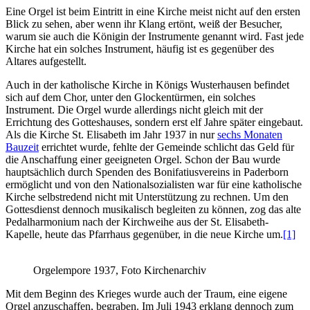
Eine Orgel ist beim Eintritt in eine Kirche meist nicht auf den ersten
Blick zu sehen, aber wenn ihr Klang ertönt, weiß der Besucher,
warum sie auch die Königin der Instrumente genannt wird. Fast jede
Kirche hat ein solches Instrument, häufig ist es gegenüber des
Altares aufgestellt.
Auch in der katholische Kirche in Königs Wusterhausen befindet
sich auf dem Chor, unter den Glockentürmen, ein solches
Instrument. Die Orgel wurde allerdings nicht gleich mit der
Errichtung des Gotteshauses, sondern erst elf Jahre später eingebaut.
Als die Kirche St. Elisabeth im Jahr 1937 in nur
sechs Monaten
Bauzeit
errichtet wurde, fehlte der Gemeinde schlicht das Geld für
die Anschaffung einer geeigneten Orgel. Schon der Bau wurde
hauptsächlich durch Spenden des Bonifatiusvereins in Paderborn
ermöglicht und von den Nationalsozialisten war für eine katholische
Kirche selbstredend nicht mit Unterstützung zu rechnen. Um den
Gottesdienst dennoch musikalisch begleiten zu können, zog das alte
Pedalharmonium nach der Kirchweihe aus der St. Elisabeth-
Kapelle, heute das Pfarrhaus gegenüber, in die neue Kirche um.
[1]
Orgelempore 1937, Foto Kirchenarchiv
Mit dem Beginn des Krieges wurde auch der Traum, eine eigene
Orgel anzuschaffen, begraben. Im Juli 1943 erklang dennoch zum