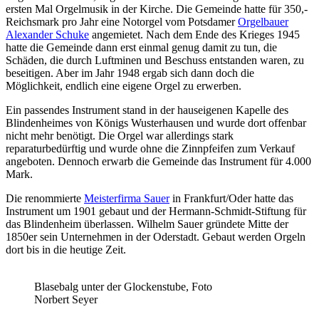
ersten Mal Orgelmusik in der Kirche. Die Gemeinde hatte für 350,-
Reichsmark pro Jahr eine Notorgel vom Potsdamer
Orgelbauer
Alexander Schuke
angemietet. Nach dem Ende des Krieges 1945
hatte die Gemeinde dann erst einmal genug damit zu tun, die
Schäden, die durch Luftminen und Beschuss entstanden waren, zu
beseitigen. Aber im Jahr 1948 ergab sich dann doch die
Möglichkeit, endlich eine eigene Orgel zu erwerben.
Ein passendes Instrument stand in der hauseigenen Kapelle des
Blindenheimes von Königs Wusterhausen und wurde dort offenbar
nicht mehr benötigt. Die Orgel war allerdings stark
reparaturbedürftig und wurde ohne die Zinnpfeifen zum Verkauf
angeboten. Dennoch erwarb die Gemeinde das Instrument für 4.000
Mark.
Die renommierte
Meisterfirma Sauer
in Frankfurt/Oder hatte das
Instrument um 1901 gebaut und der Hermann-Schmidt-Stiftung für
das Blindenheim überlassen. Wilhelm Sauer gründete Mitte der
1850er sein Unternehmen in der Oderstadt. Gebaut werden Orgeln
dort bis in die heutige Zeit.
Blasebalg unter der Glockenstube, Foto
Norbert Seyer