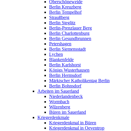
Oberschöneweide
Berlin Kreuzberg
Berlin Tempelhof
Straußberg
Berlin Steglitz
Berlin-Prenzlauer Berg
Berlin Charlottenburg
Berlin Gesundbrunnen
Petershagen
Berlin Siemensstadt
Lychen
Blankenfelde
Berlin Karlshorst
Königs Wusterhausen
Berlin Hermsdorf
Märkischer Katholikentag Berlin
Berlin Bohnsdorf
Arbeiten im Sauerland
Niederlandenbeck
Wormbach
Wilzenberg
Büren im Sauerland
Kriegerdenkmale
Kriegerdenkmal in Büren
Kriegerdenkmal in Oeventrop