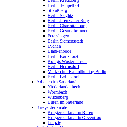
Berlin Kreuzberg
Berlin Tempelhof
Straußberg
Berlin Steglitz
Berlin-Prenzlauer Berg
Berlin Charlottenburg
Berlin Gesundbrunnen
Petershagen
Berlin Siemensstadt
Lychen
Blankenfelde
Berlin Karlshorst
Königs Wusterhausen
Berlin Hermsdorf
Märkischer Katholikentag Berlin
Berlin Bohnsdorf
Arbeiten im Sauerland
Niederlandenbeck
Wormbach
Wilzenberg
Büren im Sauerland
Kriegerdenkmale
Kriegerdenkmal in Büren
Kriegerdenkmal in Oeventrop
Leipzig