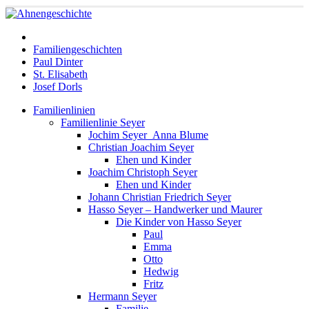
Familiengeschichten
Paul Dinter
St. Elisabeth
Josef Dorls
Familienlinien
Familienlinie Seyer
Jochim Seyer_Anna Blume
Christian Joachim Seyer
Ehen und Kinder
Joachim Christoph Seyer
Ehen und Kinder
Johann Christian Friedrich Seyer
Hasso Seyer – Handwerker und Maurer
Die Kinder von Hasso Seyer
Paul
Emma
Otto
Hedwig
Fritz
Hermann Seyer
Familie