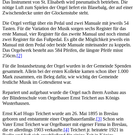
Das Instrument von St. Elisabeth wird pneumatisch betrieben. Die
nötige Luft zum Spielen der Orgel liefert ein Blasebalg, der auf einer
Zwischendecke unter der Glockenstube steht.
Die Orgel verfügt über ein Pedal und zwei Manuale mit jeweils 54
Tasten. Für die Variation der Musik sorgen sechs Register für das
erste Manual, vier Register für das zweite Manual und noch einmal
zwei Register für das Fußpedal. Es gibt die Möglichkeit jeweils ein
Manual mit dem Pedal oder beide Manuale miteinander zu koppeln.
Das Orgelwerk besteht aus 584 Pfeifen, die längste Pfeife misst
256cm.
[2]
Für die Instandsetzung der Orgel wurden in der Gemeinde Spenden
gesammelt. Allein bei der ersten Kollekte kamen schon über 1.000
Mark zusammen, ein Beleg dafür, wie wichtig der Gemeinde
festliche Musik im Gottesdienst war.
Repariert und aufgebaut wurde die Orgel nach ihrem Ausbau aus
der Blindenschule vom Orgelbauer Ernst Teichert aus Königs
Wusterhausen.
Ernst Karl Hugo Teichert wurde am 26. Mai 1895 in Breslau
geboren und entstammte einer Orgelbauerfamilie.
[3]
Schon sein
Vater Ernst Teichert war Orgelbauer mit eigener Firma in Breslau,
die er allerdings 1903 verkaufte.
[4]
Teichert jr. heiratete 1921 in