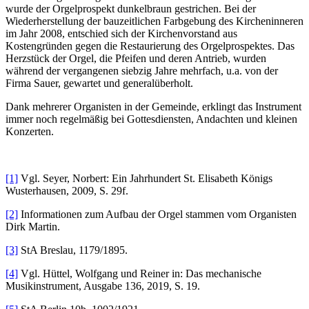
wurde der Orgelprospekt dunkelbraun gestrichen. Bei der
Wiederherstellung der bauzeitlichen Farbgebung des Kircheninneren
im Jahr 2008, entschied sich der Kirchenvorstand aus
Kostengründen gegen die Restaurierung des Orgelprospektes. Das
Herzstück der Orgel, die Pfeifen und deren Antrieb, wurden
während der vergangenen siebzig Jahre mehrfach, u.a. von der
Firma Sauer, gewartet und generalüberholt.
Dank mehrerer Organisten in der Gemeinde, erklingt das Instrument
immer noch regelmäßig bei Gottesdiensten, Andachten und kleinen
Konzerten.
[1]
Vgl. Seyer, Norbert: Ein Jahrhundert St. Elisabeth Königs
Wusterhausen, 2009, S. 29f.
[2]
Informationen zum Aufbau der Orgel stammen vom Organisten
Dirk Martin.
[3]
StA Breslau, 1179/1895.
[4]
Vgl. Hüttel, Wolfgang und Reiner in: Das mechanische
Musikinstrument, Ausgabe 136, 2019, S. 19.