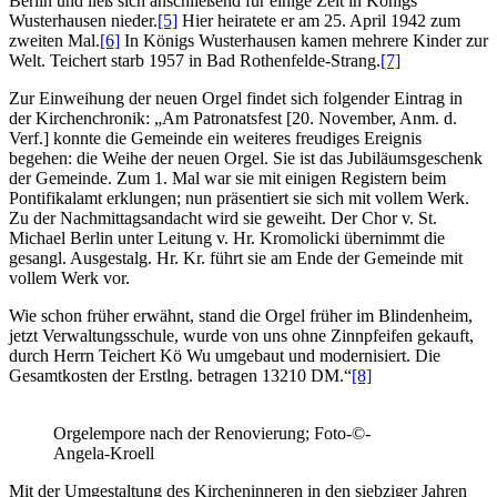
Berlin und ließ sich anschließend für einige Zeit in Königs
Wusterhausen nieder.
[5]
Hier heiratete er am 25. April 1942 zum
zweiten Mal.
[6]
In Königs Wusterhausen kamen mehrere Kinder zur
Welt. Teichert starb 1957 in Bad Rothenfelde-Strang.
[7]
Zur Einweihung der neuen Orgel findet sich folgender Eintrag in
der Kirchenchronik: „Am Patronatsfest [20. November, Anm. d.
Verf.] konnte die Gemeinde ein weiteres freudiges Ereignis
begehen: die Weihe der neuen Orgel. Sie ist das Jubiläumsgeschenk
der Gemeinde. Zum 1. Mal war sie mit einigen Registern beim
Pontifikalamt erklungen; nun präsentiert sie sich mit vollem Werk.
Zu der Nachmittagsandacht wird sie geweiht. Der Chor v. St.
Michael Berlin unter Leitung v. Hr. Kromolicki übernimmt die
gesangl. Ausgestalg. Hr. Kr. führt sie am Ende der Gemeinde mit
vollem Werk vor.
Wie schon früher erwähnt, stand die Orgel früher im Blindenheim,
jetzt Verwaltungsschule, wurde von uns ohne Zinnpfeifen gekauft,
durch Herrn Teichert Kö Wu umgebaut und modernisiert. Die
Gesamtkosten der Erstlng. betragen 13210 DM.“
[8]
Orgelempore nach der Renovierung; Foto-©-
Angela-Kroell
Mit der Umgestaltung des Kircheninneren in den siebziger Jahren