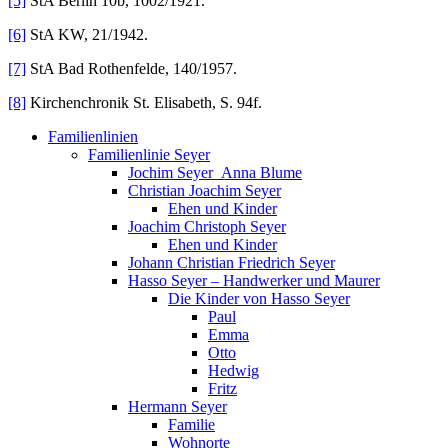
[5]
StA Berlin 10b, 1002/1921.
[6]
StA KW, 21/1942.
[7]
StA Bad Rothenfelde, 140/1957.
[8]
Kirchenchronik St. Elisabeth, S. 94f.
Familienlinien
Familienlinie Seyer
Jochim Seyer_Anna Blume
Christian Joachim Seyer
Ehen und Kinder
Joachim Christoph Seyer
Ehen und Kinder
Johann Christian Friedrich Seyer
Hasso Seyer – Handwerker und Maurer
Die Kinder von Hasso Seyer
Paul
Emma
Otto
Hedwig
Fritz
Hermann Seyer
Familie
Wohnorte