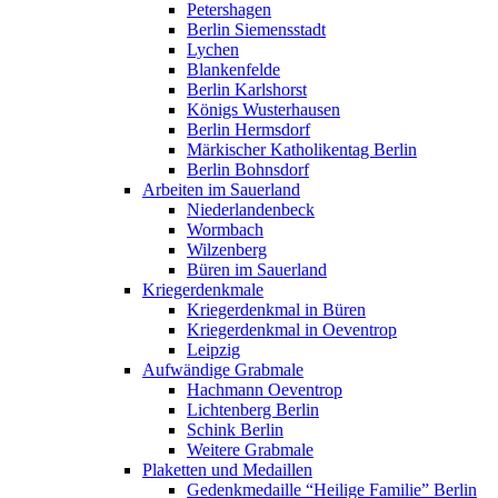
Petershagen
Berlin Siemensstadt
Lychen
Blankenfelde
Berlin Karlshorst
Königs Wusterhausen
Berlin Hermsdorf
Märkischer Katholikentag Berlin
Berlin Bohnsdorf
Arbeiten im Sauerland
Niederlandenbeck
Wormbach
Wilzenberg
Büren im Sauerland
Kriegerdenkmale
Kriegerdenkmal in Büren
Kriegerdenkmal in Oeventrop
Leipzig
Aufwändige Grabmale
Hachmann Oeventrop
Lichtenberg Berlin
Schink Berlin
Weitere Grabmale
Plaketten und Medaillen
Gedenkmedaille “Heilige Familie” Berlin