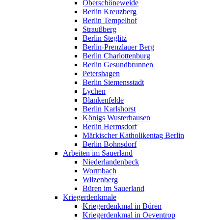
Oberschöneweide
Berlin Kreuzberg
Berlin Tempelhof
Straußberg
Berlin Steglitz
Berlin-Prenzlauer Berg
Berlin Charlottenburg
Berlin Gesundbrunnen
Petershagen
Berlin Siemensstadt
Lychen
Blankenfelde
Berlin Karlshorst
Königs Wusterhausen
Berlin Hermsdorf
Märkischer Katholikentag Berlin
Berlin Bohnsdorf
Arbeiten im Sauerland
Niederlandenbeck
Wormbach
Wilzenberg
Büren im Sauerland
Kriegerdenkmale
Kriegerdenkmal in Büren
Kriegerdenkmal in Oeventrop