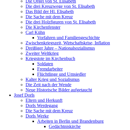
Die Orgel von St. Elisabeth
Die drei Kreuzwege von St. Elisabeth
Das Bild der Hl. Elisabeth
Die Sache mit dem Kreuz
Die drei Holzfiguren von St. Elisabeth
Die Kirchenfenster
Carl Kühn
Vorfahren und Familiengeschichte
Zwischenkriegszeit, Wirtschaftskrise, Inflation
Dreißiger Jahre – Nationalsozialismus
Zweiter Weltkrieg
Kriegstote im Kirchenbuch
Soldaten
Fremdarbeiter
Flüchtlinge und Umsiedler
Kalter Krieg und Sozialismus
Die Zeit nach der Wende
Neue Historische Bilder aufgetaucht
Josef Dorls
Eltern und Herkunft
Dorls Werdegang
Die Sache mit dem Kreuz
Dorls Werke
Arbeiten in Berlin und Brandenburg
Gedächtniskirche