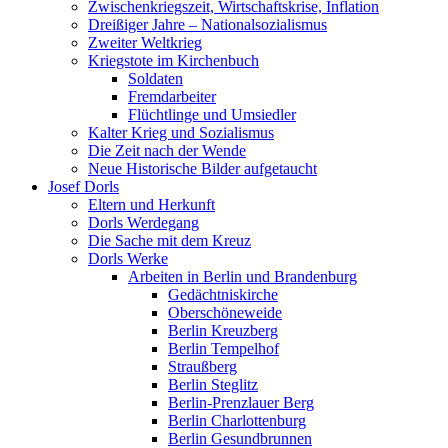
Zwischenkriegszeit, Wirtschaftskrise, Inflation
Dreißiger Jahre – Nationalsozialismus
Zweiter Weltkrieg
Kriegstote im Kirchenbuch
Soldaten
Fremdarbeiter
Flüchtlinge und Umsiedler
Kalter Krieg und Sozialismus
Die Zeit nach der Wende
Neue Historische Bilder aufgetaucht
Josef Dorls
Eltern und Herkunft
Dorls Werdegang
Die Sache mit dem Kreuz
Dorls Werke
Arbeiten in Berlin und Brandenburg
Gedächtniskirche
Oberschöneweide
Berlin Kreuzberg
Berlin Tempelhof
Straußberg
Berlin Steglitz
Berlin-Prenzlauer Berg
Berlin Charlottenburg
Berlin Gesundbrunnen