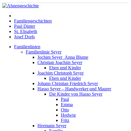
Familiengeschichten
Paul Dinter
St. Elisabeth
Josef Dorls
Familienlinien
Familienlinie Seyer
Jochim Seyer_Anna Blume
Christian Joachim Seyer
Ehen und Kinder
Joachim Christoph Seyer
Ehen und Kinder
Johann Christian Friedrich Seyer
Hasso Seyer – Handwerker und Maurer
Die Kinder von Hasso Seyer
Paul
Emma
Otto
Hedwig
Fritz
Hermann Seyer
Familie