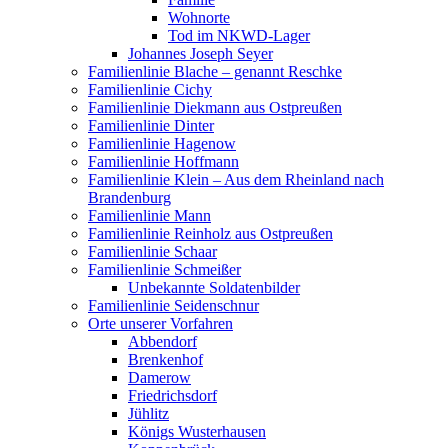
Wohnorte
Tod im NKWD-Lager
Johannes Joseph Seyer
Familienlinie Blache – genannt Reschke
Familienlinie Cichy
Familienlinie Diekmann aus Ostpreußen
Familienlinie Dinter
Familienlinie Hagenow
Familienlinie Hoffmann
Familienlinie Klein – Aus dem Rheinland nach
Brandenburg
Familienlinie Mann
Familienlinie Reinholz aus Ostpreußen
Familienlinie Schaar
Familienlinie Schmeißer
Unbekannte Soldatenbilder
Familienlinie Seidenschnur
Orte unserer Vorfahren
Abbendorf
Brenkenhof
Damerow
Friedrichsdorf
Jühlitz
Königs Wusterhausen