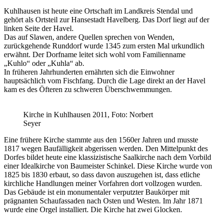
Kuhlhausen ist heute eine Ortschaft im Landkreis Stendal und
gehört als Ortsteil zur Hansestadt Havelberg. Das Dorf liegt auf der
linken Seite der Havel.
Das auf Slawen, andere Quellen sprechen von Wenden,
zurückgehende Runddorf wurde 1345 zum ersten Mal urkundlich
erwähnt. Der Dorfname leitet sich wohl vom Familienname
„Kuhlo“ oder „Kuhla“ ab.
In früheren Jahrhunderten ernährten sich die Einwohner
hauptsächlich vom Fischfang. Durch die Lage direkt an der Havel
kam es des Öfteren zu schweren Überschwemmungen.
Kirche in Kuhlhausen 2011, Foto: Norbert
Seyer
Eine frühere Kirche stammte aus den 1560er Jahren und musste
1817 wegen Baufälligkeit abgerissen werden. Den Mittelpunkt des
Dorfes bildet heute eine klassizistische Saalkirche nach dem Vorbild
einer Idealkirche von Baumeister Schinkel. Diese Kirche wurde von
1825 bis 1830 erbaut, so dass davon auszugehen ist, dass etliche
kirchliche Handlungen meiner Vorfahren dort vollzogen wurden.
Das Gebäude ist ein monumentaler verputzter Baukörper mit
prägnanten Schaufassaden nach Osten und Westen. Im Jahr 1871
wurde eine Orgel installiert. Die Kirche hat zwei Glocken.