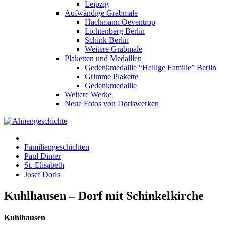
Leipzig
Aufwändige Grabmale
Hachmann Oeventrop
Lichtenberg Berlin
Schink Berlin
Weitere Grabmale
Plaketten und Medaillen
Gedenkmedaille “Heilige Familie” Berlin
Grimme Plakette
Gedenkmedaille
Weitere Werke
Neue Fotos von Dorlswerken
Familiengeschichten
Paul Dinter
St. Elisabeth
Josef Dorls
Kuhlhausen – Dorf mit Schinkelkirche
Kuhlhausen