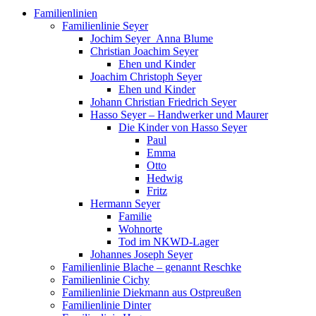
Familienlinien
Familienlinie Seyer
Jochim Seyer_Anna Blume
Christian Joachim Seyer
Ehen und Kinder
Joachim Christoph Seyer
Ehen und Kinder
Johann Christian Friedrich Seyer
Hasso Seyer – Handwerker und Maurer
Die Kinder von Hasso Seyer
Paul
Emma
Otto
Hedwig
Fritz
Hermann Seyer
Familie
Wohnorte
Tod im NKWD-Lager
Johannes Joseph Seyer
Familienlinie Blache – genannt Reschke
Familienlinie Cichy
Familienlinie Diekmann aus Ostpreußen
Familienlinie Dinter