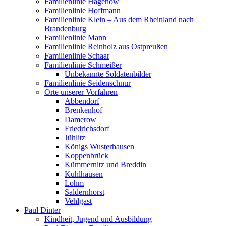
Familienlinie Hagenow
Familienlinie Hoffmann
Familienlinie Klein – Aus dem Rheinland nach
Brandenburg
Familienlinie Mann
Familienlinie Reinholz aus Ostpreußen
Familienlinie Schaar
Familienlinie Schmeißer
Unbekannte Soldatenbilder
Familienlinie Seidenschnur
Orte unserer Vorfahren
Abbendorf
Brenkenhof
Damerow
Friedrichsdorf
Jühlitz
Königs Wusterhausen
Koppenbrück
Kümmernitz und Breddin
Kuhlhausen
Lohm
Saldernhorst
Vehlgast
Paul Dinter
Kindheit, Jugend und Ausbildung