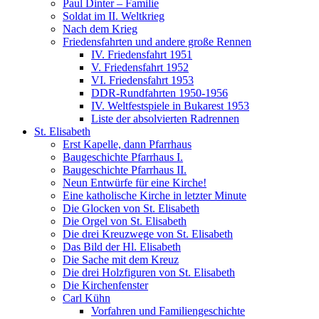
Paul Dinter – Familie
Soldat im II. Weltkrieg
Nach dem Krieg
Friedensfahrten und andere große Rennen
IV. Friedensfahrt 1951
V. Friedensfahrt 1952
VI. Friedensfahrt 1953
DDR-Rundfahrten 1950-1956
IV. Weltfestspiele in Bukarest 1953
Liste der absolvierten Radrennen
St. Elisabeth
Erst Kapelle, dann Pfarrhaus
Baugeschichte Pfarrhaus I.
Baugeschichte Pfarrhaus II.
Neun Entwürfe für eine Kirche!
Eine katholische Kirche in letzter Minute
Die Glocken von St. Elisabeth
Die Orgel von St. Elisabeth
Die drei Kreuzwege von St. Elisabeth
Das Bild der Hl. Elisabeth
Die Sache mit dem Kreuz
Die drei Holzfiguren von St. Elisabeth
Die Kirchenfenster
Carl Kühn
Vorfahren und Familiengeschichte