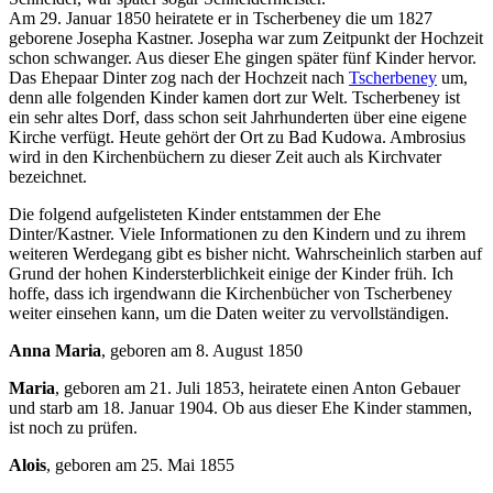
Am 29. Januar 1850 heiratete er in Tscherbeney die um 1827
geborene Josepha Kastner. Josepha war zum Zeitpunkt der Hochzeit
schon schwanger. Aus dieser Ehe gingen später fünf Kinder hervor.
Das Ehepaar Dinter zog nach der Hochzeit nach
Tscherbeney
um,
denn alle folgenden Kinder kamen dort zur Welt. Tscherbeney ist
ein sehr altes Dorf, dass schon seit Jahrhunderten über eine eigene
Kirche verfügt. Heute gehört der Ort zu Bad Kudowa. Ambrosius
wird in den Kirchenbüchern zu dieser Zeit auch als Kirchvater
bezeichnet.
Die folgend aufgelisteten Kinder entstammen der Ehe
Dinter/Kastner. Viele Informationen zu den Kindern und zu ihrem
weiteren Werdegang gibt es bisher nicht. Wahrscheinlich starben auf
Grund der hohen Kindersterblichkeit einige der Kinder früh. Ich
hoffe, dass ich irgendwann die Kirchenbücher von Tscherbeney
weiter einsehen kann, um die Daten weiter zu vervollständigen.
Anna Maria
, geboren am 8. August 1850
Maria
, geboren am 21. Juli 1853, heiratete einen Anton Gebauer
und starb am 18. Januar 1904. Ob aus dieser Ehe Kinder stammen,
ist noch zu prüfen.
Alois
, geboren am 25. Mai 1855