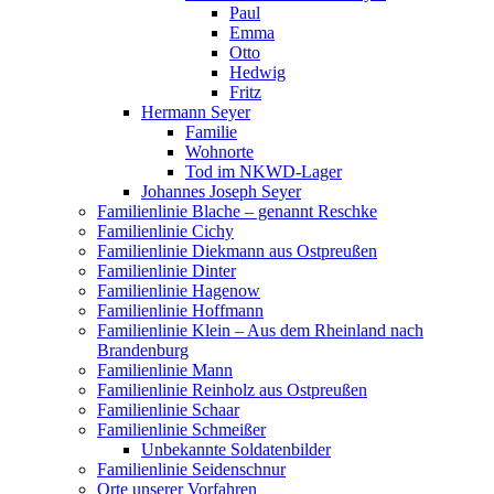
Paul
Emma
Otto
Hedwig
Fritz
Hermann Seyer
Familie
Wohnorte
Tod im NKWD-Lager
Johannes Joseph Seyer
Familienlinie Blache – genannt Reschke
Familienlinie Cichy
Familienlinie Diekmann aus Ostpreußen
Familienlinie Dinter
Familienlinie Hagenow
Familienlinie Hoffmann
Familienlinie Klein – Aus dem Rheinland nach
Brandenburg
Familienlinie Mann
Familienlinie Reinholz aus Ostpreußen
Familienlinie Schaar
Familienlinie Schmeißer
Unbekannte Soldatenbilder
Familienlinie Seidenschnur
Orte unserer Vorfahren