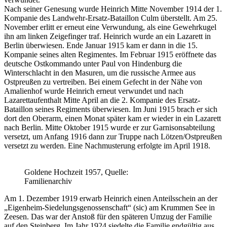
Nach seiner Genesung wurde Heinrich Mitte November 1914 der 1.
Kompanie des Landwehr-Ersatz-Bataillon Culm überstellt. Am 25.
November erlitt er erneut eine Verwundung, als eine Gewehrkugel
ihn am linken Zeigefinger traf. Heinrich wurde an ein Lazarett in
Berlin überwiesen. Ende Januar 1915 kam er dann in die 15.
Kompanie seines alten Regimentes. Im Februar 1915 eröffnete das
deutsche Ostkommando unter Paul von Hindenburg die
Winterschlacht in den Masuren, um die russische Armee aus
Ostpreußen zu vertreiben. Bei einem Gefecht in der Nähe von
Amalienhof wurde Heinrich erneut verwundet und nach
Lazarettaufenthalt Mitte April an die 2. Kompanie des Ersatz-
Bataillon seines Regiments überwiesen. Im Juni 1915 brach er sich
dort den Oberarm, einen Monat später kam er wieder in ein Lazarett
nach Berlin. Mitte Oktober 1915 wurde er zur Garnisonsabteilung
versetzt, um Anfang 1916 dann zur Truppe nach Lötzen/Ostpreußen
versetzt zu werden. Eine Nachmusterung erfolgte im April 1918.
Goldene Hochzeit 1957, Quelle:
Familienarchiv
Am 1. Dezember 1919 erwarb Heinrich einen Anteilsschein an der
„Eigenheim-Siedelungsgenossenschaft“ (sic) am Krummen See in
Zeesen. Das war der Anstoß für den späteren Umzug der Familie
auf den Steinberg. Im Jahr 1924 siedelte die Familie endgültig aus