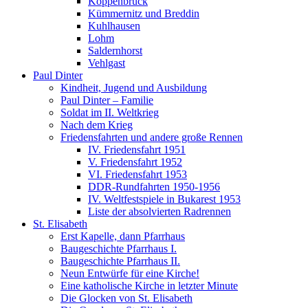
Koppenbrück
Kümmernitz und Breddin
Kuhlhausen
Lohm
Saldernhorst
Vehlgast
Paul Dinter
Kindheit, Jugend und Ausbildung
Paul Dinter – Familie
Soldat im II. Weltkrieg
Nach dem Krieg
Friedensfahrten und andere große Rennen
IV. Friedensfahrt 1951
V. Friedensfahrt 1952
VI. Friedensfahrt 1953
DDR-Rundfahrten 1950-1956
IV. Weltfestspiele in Bukarest 1953
Liste der absolvierten Radrennen
St. Elisabeth
Erst Kapelle, dann Pfarrhaus
Baugeschichte Pfarrhaus I.
Baugeschichte Pfarrhaus II.
Neun Entwürfe für eine Kirche!
Eine katholische Kirche in letzter Minute
Die Glocken von St. Elisabeth