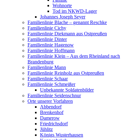
Wohnorte
Tod im NKWD-Lager
Johannes Joseph Seyer
Familienlinie Blache – genannt Reschke
Familienlinie Cichy
Familienlinie Diekmann aus Ostpreußen
Familienlinie Dinter
Familienlinie Hagenow
Familienlinie Hoffmann
Familienlinie Klein – Aus dem Rheinland nach
Brandenburg
Familienlinie Mann
Familienlinie Reinholz aus Ostpreußen
Familienlinie Schaar
Familienlinie Schmeißer
Unbekannte Soldatenbilder
Familienlinie Seidenschnur
Orte unserer Vorfahren
Abbendorf
Brenkenhof
Damerow
Friedrichsdorf
Jühlitz
Königs Wusterhausen