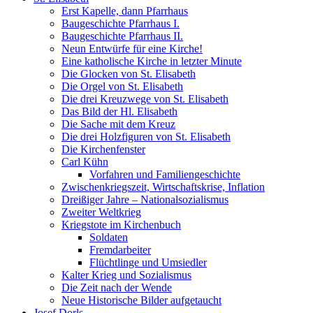
Erst Kapelle, dann Pfarrhaus
Baugeschichte Pfarrhaus I.
Baugeschichte Pfarrhaus II.
Neun Entwürfe für eine Kirche!
Eine katholische Kirche in letzter Minute
Die Glocken von St. Elisabeth
Die Orgel von St. Elisabeth
Die drei Kreuzwege von St. Elisabeth
Das Bild der Hl. Elisabeth
Die Sache mit dem Kreuz
Die drei Holzfiguren von St. Elisabeth
Die Kirchenfenster
Carl Kühn
Vorfahren und Familiengeschichte
Zwischenkriegszeit, Wirtschaftskrise, Inflation
Dreißiger Jahre – Nationalsozialismus
Zweiter Weltkrieg
Kriegstote im Kirchenbuch
Soldaten
Fremdarbeiter
Flüchtlinge und Umsiedler
Kalter Krieg und Sozialismus
Die Zeit nach der Wende
Neue Historische Bilder aufgetaucht
Josef Dorls