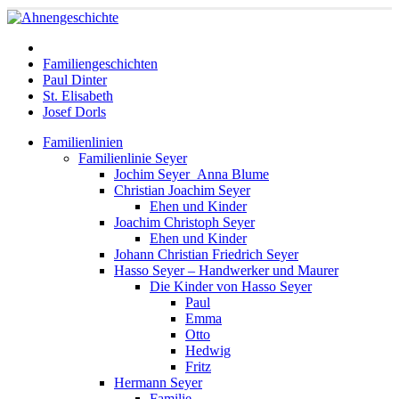
Familiengeschichten
Paul Dinter
St. Elisabeth
Josef Dorls
Familienlinien
Familienlinie Seyer
Jochim Seyer_Anna Blume
Christian Joachim Seyer
Ehen und Kinder
Joachim Christoph Seyer
Ehen und Kinder
Johann Christian Friedrich Seyer
Hasso Seyer – Handwerker und Maurer
Die Kinder von Hasso Seyer
Paul
Emma
Otto
Hedwig
Fritz
Hermann Seyer
Familie