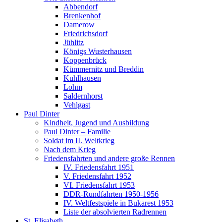
Abbendorf
Brenkenhof
Damerow
Friedrichsdorf
Jühlitz
Königs Wusterhausen
Koppenbrück
Kümmernitz und Breddin
Kuhlhausen
Lohm
Saldernhorst
Vehlgast
Paul Dinter
Kindheit, Jugend und Ausbildung
Paul Dinter – Familie
Soldat im II. Weltkrieg
Nach dem Krieg
Friedensfahrten und andere große Rennen
IV. Friedensfahrt 1951
V. Friedensfahrt 1952
VI. Friedensfahrt 1953
DDR-Rundfahrten 1950-1956
IV. Weltfestspiele in Bukarest 1953
Liste der absolvierten Radrennen
St. Elisabeth