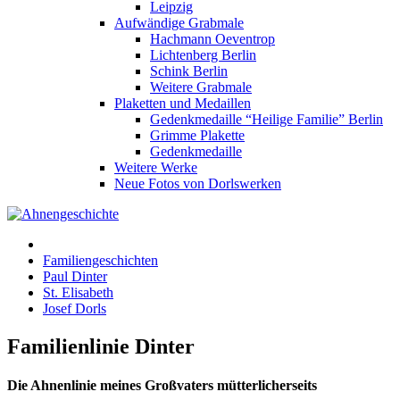
Leipzig
Aufwändige Grabmale
Hachmann Oeventrop
Lichtenberg Berlin
Schink Berlin
Weitere Grabmale
Plaketten und Medaillen
Gedenkmedaille “Heilige Familie” Berlin
Grimme Plakette
Gedenkmedaille
Weitere Werke
Neue Fotos von Dorlswerken
Familiengeschichten
Paul Dinter
St. Elisabeth
Josef Dorls
Familienlinie Dinter
Die Ahnenlinie meines Großvaters mütterlicherseits