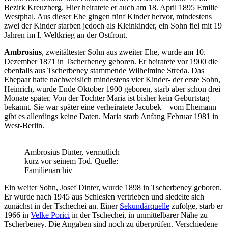
Bezirk Kreuzberg. Hier heiratete er auch am 18. April 1895 Emilie
Westphal. Aus dieser Ehe gingen fünf Kinder hervor, mindestens
zwei der Kinder starben jedoch als Kleinkinder, ein Sohn fiel mit 19
Jahren im I. Weltkrieg an der Ostfront.
Ambrosius
, zweitältester Sohn aus zweiter Ehe, wurde am 10.
Dezember 1871 in Tscherbeney geboren. Er heiratete vor 1900 die
ebenfalls aus Tscherbeney stammende Wilhelmine Streda. Das
Ehepaar hatte nachweislich mindestens vier Kinder- der erste Sohn,
Heinrich, wurde Ende Oktober 1900 geboren, starb aber schon drei
Monate später. Von der Tochter Maria ist bisher kein Geburtstag
bekannt. Sie war später eine verheiratete Jacubek – vom Ehemann
gibt es allerdings keine Daten. Maria starb Anfang Februar 1981 in
West-Berlin.
Ambrosius Dinter, vermutlich
kurz vor seinem Tod. Quelle:
Familienarchiv
Ein weiter Sohn, Josef Dinter, wurde 1898 in Tscherbeney geboren.
Er wurde nach 1945 aus Schlesien vertrieben und siedelte sich
zunächst in der Tschechei an. Einer
Sekundärquelle
zufolge, starb er
1966 in
Velke Porici
in der Tschechei, in unmittelbarer Nähe zu
Tscherbeney. Die Angaben sind noch zu überprüfen. Verschiedene