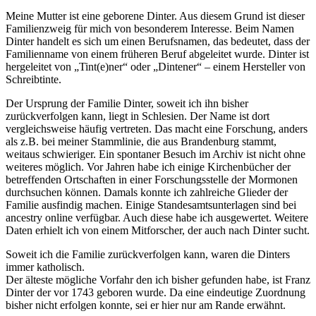
Meine Mutter ist eine geborene Dinter. Aus diesem Grund ist dieser
Familienzweig für mich von besonderem Interesse. Beim Namen
Dinter handelt es sich um einen Berufsnamen, das bedeutet, dass der
Familienname von einem früheren Beruf abgeleitet wurde. Dinter ist
hergeleitet von „Tint(e)ner“ oder „Dintener“ – einem Hersteller von
Schreibtinte.
Der Ursprung der Familie Dinter, soweit ich ihn bisher
zurückverfolgen kann, liegt in Schlesien. Der Name ist dort
vergleichsweise häufig vertreten. Das macht eine Forschung, anders
als z.B. bei meiner Stammlinie, die aus Brandenburg stammt,
weitaus schwieriger. Ein spontaner Besuch im Archiv ist nicht ohne
weiteres möglich. Vor Jahren habe ich einige Kirchenbücher der
betreffenden Ortschaften in einer Forschungsstelle der Mormonen
durchsuchen können. Damals konnte ich zahlreiche Glieder der
Familie ausfindig machen. Einige Standesamtsunterlagen sind bei
ancestry online verfügbar. Auch diese habe ich ausgewertet. Weitere
Daten erhielt ich von einem Mitforscher, der auch nach Dinter sucht.
Soweit ich die Familie zurückverfolgen kann, waren die Dinters
immer katholisch.
Der älteste mögliche Vorfahr den ich bisher gefunden habe, ist Franz
Dinter der vor 1743 geboren wurde. Da eine eindeutige Zuordnung
bisher nicht erfolgen konnte, sei er hier nur am Rande erwähnt.