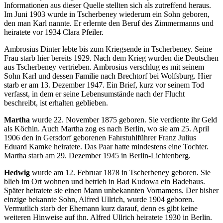
Informationen aus dieser Quelle stellten sich als zutreffend heraus.
Im Juni 1903 wurde in Tscherbeney wiederum ein Sohn geboren,
den man Karl nannte. Er erlernte den Beruf des Zimmermanns und
heiratete vor 1934 Clara Pfeiler.
Ambrosius Dinter lebte bis zum Kriegsende in Tscherbeney. Seine
Frau starb hier bereits 1929. Nach dem Krieg wurden die Deutschen
aus Tscherbeney vertrieben. Ambrosius verschlug es mit seinem
Sohn Karl und dessen Familie nach Brechtorf bei Wolfsburg. Hier
starb er am 13. Dezember 1947. Ein Brief, kurz vor seinem Tod
verfasst, in dem er seine Lebensumstände nach der Flucht
beschreibt, ist erhalten geblieben.
Martha
wurde 22. November 1875 geboren. Sie verdiente ihr Geld
als Köchin. Auch Martha zog es nach Berlin, wo sie am 25. April
1906 den in Gersdorf geborenen Fahrstuhlführer Franz Julius
Eduard Kamke heiratete. Das Paar hatte mindestens eine Tochter.
Martha starb am 29. Dezember 1945 in Berlin-Lichtenberg.
Hedwig
wurde am 12. Februar 1878 in Tscherbeney geboren. Sie
blieb im Ort wohnen und betrieb in Bad Kudowa ein Badehaus.
Später heiratete sie einen Mann unbekannten Vornamens. Der bisher
einzige bekannte Sohn, Alfred Ullrich, wurde 1904 geboren.
Vermutlich starb der Ehemann kurz darauf, denn es gibt keine
weiteren Hinweise auf ihn. Alfred Ullrich heiratete 1930 in Berlin.