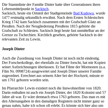
Die Stammlinie der Familie Dinter hatte über Generationen ihren
Lebensmittelpunkt in
Sackisch
.
Sackisch, heute ein Ortsteil der Stadtgemeinde
Bad Kudowa
, wurde
1477 erstmalig urkundlich erwähnt. Nach dem Ersten Schlesischen
Krieg 1742 kam Sackisch zusammen mit der Grafschaft Glatz an
Preußen. Nach der Neugliederung Preußens 1815 gehörte die
Grafschaft zu Schlesien. Sackisch liegt heute fast unmittelbar an der
Grenze zu Tschechien. Kirchlich gesehen, gehörte Sackisch in der
relevanten Zeit zu Lewin.
Joseph Dinter
Auch die Zuordnung von Joseph Dinter ist noch nicht eindeutig.
Der Forscherkollege, der ebenfalls zu Dinter forscht, hat mir Kopien
seiner Aufzeichnungen überlassen. Er hat Filme der Mormonen (u.a.
Film Nr. 0998724) ausgewertet und Joseph Diner unserer Familie
zugeordnet. Errechnet aus seinem Alter bei der Hochzeit, müsste er
um 1761 geboren worden sein.
Im Pfarrarchiv Lewin existiert noch die Innwohnerliste von 1820.
Darin enthalten ist auch ein Joseph Dinter, der 1820 Kolonist und 57
Jahre alt war. Er wäre demnach etwa 1763 geboren. Das man es mit
den Altersangaben in den damaligen Registern nicht immer ganz so
genau nahm, habe ich schon oft erlebt. Es könnte sich hier also um