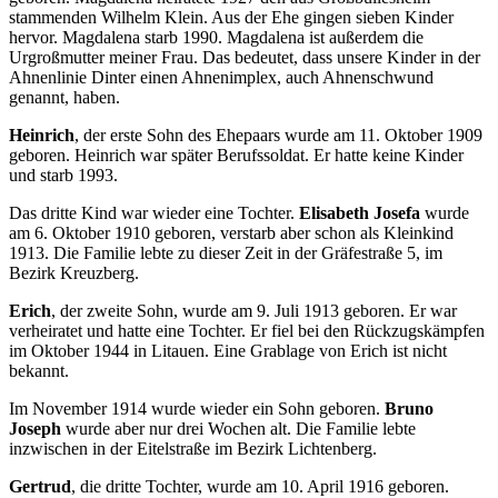
stammenden Wilhelm Klein. Aus der Ehe gingen sieben Kinder
hervor. Magdalena starb 1990. Magdalena ist außerdem die
Urgroßmutter meiner Frau. Das bedeutet, dass unsere Kinder in der
Ahnenlinie Dinter einen Ahnenimplex, auch Ahnenschwund
genannt, haben.
Heinrich
, der erste Sohn des Ehepaars wurde am 11. Oktober 1909
geboren. Heinrich war später Berufssoldat. Er hatte keine Kinder
und starb 1993.
Das dritte Kind war wieder eine Tochter.
Elisabeth Josefa
wurde
am 6. Oktober 1910 geboren, verstarb aber schon als Kleinkind
1913. Die Familie lebte zu dieser Zeit in der Gräfestraße 5, im
Bezirk Kreuzberg.
Erich
, der zweite Sohn, wurde am 9. Juli 1913 geboren. Er war
verheiratet und hatte eine Tochter. Er fiel bei den Rückzugskämpfen
im Oktober 1944 in Litauen. Eine Grablage von Erich ist nicht
bekannt.
Im November 1914 wurde wieder ein Sohn geboren.
Bruno
Joseph
wurde aber nur drei Wochen alt. Die Familie lebte
inzwischen in der Eitelstraße im Bezirk Lichtenberg.
Gertrud
, die dritte Tochter, wurde am 10. April 1916 geboren.