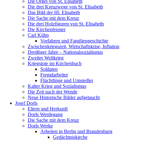
Die Orgel von St. Elisabeth
Die drei Kreuzwege von St. Elisabeth
Das Bild der Hl. Elisabeth
Die Sache mit dem Kreuz
Die drei Holzfiguren von St. Elisabeth
Die Kirchenfenster
Carl Kühn
Vorfahren und Familiengeschichte
Zwischenkriegszeit, Wirtschaftskrise, Inflation
Dreißiger Jahre – Nationalsozialismus
Zweiter Weltkrieg
Kriegstote im Kirchenbuch
Soldaten
Fremdarbeiter
Flüchtlinge und Umsiedler
Kalter Krieg und Sozialismus
Die Zeit nach der Wende
Neue Historische Bilder aufgetaucht
Josef Dorls
Eltern und Herkunft
Dorls Werdegang
Die Sache mit dem Kreuz
Dorls Werke
Arbeiten in Berlin und Brandenburg
Gedächtniskirche