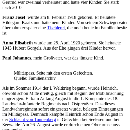
Gertrud war zweimal verheiratet und hatte vier Kinder. Sie starb
nach 2010.
Franz Josef
wurde am 8. Februar 1918 geboren. Er heiratete
Hildegard Kaatz und hatte neun Kinder. Von seinem Schwiegervater
übernahm er später eine
Tischlerei
, die noch heute im Familienbesitz
ist.
Anna Elisabeth
wurde am 25. April 1920 geboren. Sie heiratete
1943 Hubert Gorgels. Aus der Ehe gingen drei Kinder hervor.
Paul Johannes
, mein Großvater, war das jüngste Kind.
Militärpass, Seite mit den ersten Gefechten,
Quelle: Familienarchiv
Als im Sommer 1914 der I. Weltkrieg begann, wurde Heinrich,
obwohl schon Mitte dreißig, gleich mit Beginn der Mobilmachung
eingezogen. Er kam Anfang August in die 1. Kompanie des 18.
Landwehr-Infanterie Regiments nach Ostpreußen. Das dieses
Landwehrregiment sofort eingesetzt wurde, belegen Eintragungen
im Militärpass. Demnach kämpfte Heinrich schon Ende August in
der
Schlacht von Tannenberg
in Gefechten bei Seelesen und bei
Seewalde. Am 26. August wurde er durch einen Oberarmschuss
verwundet.