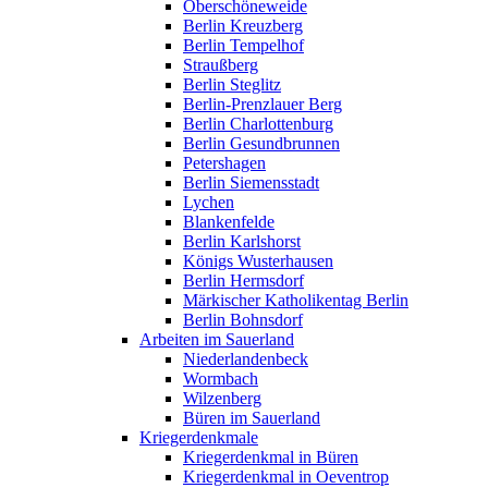
Oberschöneweide
Berlin Kreuzberg
Berlin Tempelhof
Straußberg
Berlin Steglitz
Berlin-Prenzlauer Berg
Berlin Charlottenburg
Berlin Gesundbrunnen
Petershagen
Berlin Siemensstadt
Lychen
Blankenfelde
Berlin Karlshorst
Königs Wusterhausen
Berlin Hermsdorf
Märkischer Katholikentag Berlin
Berlin Bohnsdorf
Arbeiten im Sauerland
Niederlandenbeck
Wormbach
Wilzenberg
Büren im Sauerland
Kriegerdenkmale
Kriegerdenkmal in Büren
Kriegerdenkmal in Oeventrop