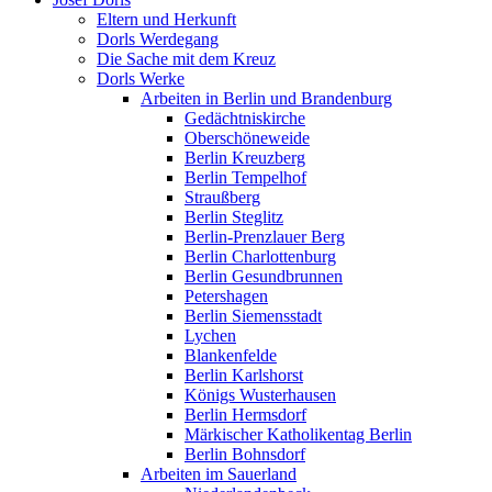
Eltern und Herkunft
Dorls Werdegang
Die Sache mit dem Kreuz
Dorls Werke
Arbeiten in Berlin und Brandenburg
Gedächtniskirche
Oberschöneweide
Berlin Kreuzberg
Berlin Tempelhof
Straußberg
Berlin Steglitz
Berlin-Prenzlauer Berg
Berlin Charlottenburg
Berlin Gesundbrunnen
Petershagen
Berlin Siemensstadt
Lychen
Blankenfelde
Berlin Karlshorst
Königs Wusterhausen
Berlin Hermsdorf
Märkischer Katholikentag Berlin
Berlin Bohnsdorf
Arbeiten im Sauerland