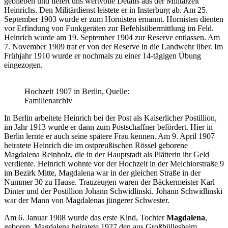
geblieben und liefert uns wertvolle Details aus der Militärzeit
Heinrichs. Den Militärdienst leistete er in Insterburg ab. Am 25.
September 1903 wurde er zum Hornisten ernannt. Hornisten dienten
vor Erfindung von Funkgeräten zur Befehlsübermittlung im Feld.
Heinrich wurde am 19. September 1904 zur Reserve entlassen. Am
7. November 1909 trat er von der Reserve in die Landwehr über. Im
Frühjahr 1910 wurde er nochmals zu einer 14-tägigen Übung
eingezogen.
Hochzeit 1907 in Berlin, Quelle:
Familienarchiv
In Berlin arbeitete Heinrich bei der Post als Kaiserlicher Postillion,
im Jahr 1913 wurde er dann zum Postschaffner befördert. Hier in
Berlin lernte er auch seine spätere Frau kennen. Am 9. April 1907
heiratete Heinrich die im ostpreußischen Rössel geborene
Magdalena Reinholz, die in der Hauptstadt als Plätterin ihr Geld
verdiente. Heinrich wohnte vor der Hochzeit in der Melchiorstraße 9
im Bezirk Mitte, Magdalena war in der gleichen Straße in der
Nummer 30 zu Hause. Trauzeugen waren der Bäckermeister Karl
Dinter und der Postillion Johann Schwidlinski. Johann Schwidlinski
war der Mann von Magdalenas jüngerer Schwester.
Am 6. Januar 1908 wurde das erste Kind, Tochter
Magdalena
,
geboren. Magdalena heiratete 1927 den aus Großbüllesheim