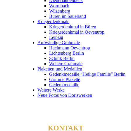
Niederlandenbeck
Wormbach
Wilzenberg
Büren im Sauerland
Kriegerdenkmale
Kriegerdenkmal in Büren
Kriegerdenkmal in Oeventrop
Leipzig
Aufwändige Grabmale
Hachmann Oeventrop
Lichtenberg Berlin
Schink Berlin
Weitere Grabmale
Plaketten und Medaillen
Gedenkmedaille “Heilige Familie” Berlin
Grimme Plakette
Gedenkmedaille
Weitere Werke
Neue Fotos von Dorlswerken
KONTAKT