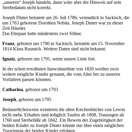
„unseren“ Joseph handeln, dann wäre aber der Hinweis auf sein
Sterbedatum nicht korrekt.
Joseph Dinter heiratete am 26. Juli 1786, vermutlich in Sackisch, die
um 1763 geborene Dorothea Nebita. Joseph Dinter war zu dieser
Zeit Häusler.
Das Ehepaar hatte mindestens zwei Söhne.
Franz
, geboren um 1790 in Sackisch, heiratete am 15. November
1814 Klara Rusmich. Weitere Daten sind nicht bekannt.
Ignatz
, geboren um 1791, setzte unsere Linie fort.
In der schon erwähnten Innwohnerliste von 1820 werden zwei
weitere mögliche Kinder genannt, die vom Alter her zu unseren
Vorfahren passen könnten.
Catharina
, geboren um 1793
Joseph
, geboren um 1795
Bedauerlicherweise existieren die alten Kirchenbücher von Lewin
nicht mehr. Erhalten sind lediglich Taufen ab 1808, Trauungen ab
1760 und Sterbefälle ab 1842. Ein Beweis der Zugehörigkeit der
beiden Kinder zu Joseph Dinter könnte nur über einen möglichen
Traueintrag der beiden Kinder erfolgen.