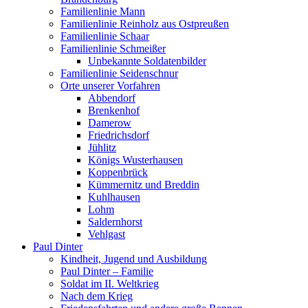
Familienlinie Mann
Familienlinie Reinholz aus Ostpreußen
Familienlinie Schaar
Familienlinie Schmeißer
Unbekannte Soldatenbilder
Familienlinie Seidenschnur
Orte unserer Vorfahren
Abbendorf
Brenkenhof
Damerow
Friedrichsdorf
Jühlitz
Königs Wusterhausen
Koppenbrück
Kümmernitz und Breddin
Kuhlhausen
Lohm
Saldernhorst
Vehlgast
Paul Dinter
Kindheit, Jugend und Ausbildung
Paul Dinter – Familie
Soldat im II. Weltkrieg
Nach dem Krieg