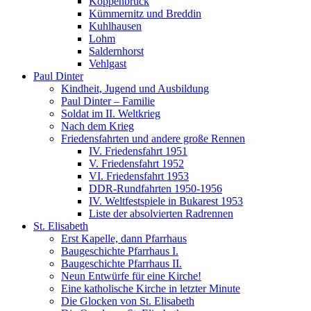
Koppenbrück
Kümmernitz und Breddin
Kuhlhausen
Lohm
Saldernhorst
Vehlgast
Paul Dinter
Kindheit, Jugend und Ausbildung
Paul Dinter – Familie
Soldat im II. Weltkrieg
Nach dem Krieg
Friedensfahrten und andere große Rennen
IV. Friedensfahrt 1951
V. Friedensfahrt 1952
VI. Friedensfahrt 1953
DDR-Rundfahrten 1950-1956
IV. Weltfestspiele in Bukarest 1953
Liste der absolvierten Radrennen
St. Elisabeth
Erst Kapelle, dann Pfarrhaus
Baugeschichte Pfarrhaus I.
Baugeschichte Pfarrhaus II.
Neun Entwürfe für eine Kirche!
Eine katholische Kirche in letzter Minute
Die Glocken von St. Elisabeth