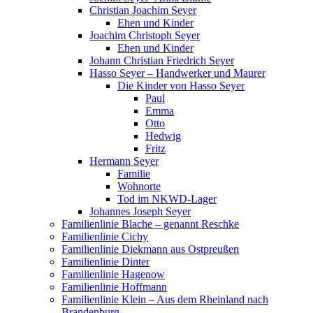
Christian Joachim Seyer
Ehen und Kinder
Joachim Christoph Seyer
Ehen und Kinder
Johann Christian Friedrich Seyer
Hasso Seyer – Handwerker und Maurer
Die Kinder von Hasso Seyer
Paul
Emma
Otto
Hedwig
Fritz
Hermann Seyer
Familie
Wohnorte
Tod im NKWD-Lager
Johannes Joseph Seyer
Familienlinie Blache – genannt Reschke
Familienlinie Cichy
Familienlinie Diekmann aus Ostpreußen
Familienlinie Dinter
Familienlinie Hagenow
Familienlinie Hoffmann
Familienlinie Klein – Aus dem Rheinland nach
Brandenburg