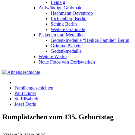
Leipzig
Aufwändige Grabmale
Hachmann Oeventrop
Lichtenberg Berlin
Schink Berlin
Weitere Grabmale
Plaketten und Medaillen
Gedenkmedaille “Heilige Familie” Berlin
Grimme Plakette
Gedenkmedaille
Weitere Werke
Neue Fotos von Dorlswerken
Familiengeschichten
Paul Dinter
St. Elisabeth
Josef Dorls
Rumplätzchen zum 135. Geburtstag