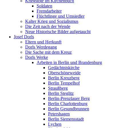
Kriegstote im Kirchenbuch
Soldaten
Fremdarbeiter
Flüchtlinge und Umsiedler
Kalter Krieg und Sozialismus
Die Zeit nach der Wende
Neue Historische Bilder aufgetaucht
Josef Dorls
Eltern und Herkunft
Dorls Werdegang
Die Sache mit dem Kreuz
Dorls Werke
Arbeiten in Berlin und Brandenburg
Gedächtniskirche
Oberschöneweide
Berlin Kreuzberg
Berlin Tempelhof
Straußberg
Berlin Steglitz
Berlin-Prenzlauer Berg
Berlin Charlottenburg
Berlin Gesundbrunnen
Petershagen
Berlin Siemensstadt
Lychen