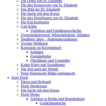
Die Orgel von St. Elisabeth
Die drei Kreuzwege von St. Elisabeth
Das Bild der Hl. Elisabeth
Die Sache mit dem Kreuz
Die drei Holzfiguren von St. Elisabeth
Die Kirchenfenster
Carl Kühn
Vorfahren und Familiengeschichte
Zwischenkriegszeit, Wirtschaftskrise, Inflation
Dreißiger Jahre – Nationalsozialismus
Zweiter Weltkrieg
Kriegstote im Kirchenbuch
Soldaten
Fremdarbeiter
Flüchtlinge und Umsiedler
Kalter Krieg und Sozialismus
Die Zeit nach der Wende
Neue Historische Bilder aufgetaucht
Josef Dorls
Eltern und Herkunft
Dorls Werdegang
Die Sache mit dem Kreuz
Dorls Werke
Arbeiten in Berlin und Brandenburg
Gedächtniskirche