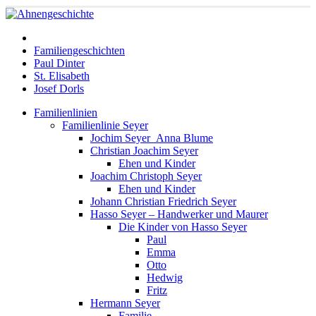
Familiengeschichten
Paul Dinter
St. Elisabeth
Josef Dorls
Familienlinien
Familienlinie Seyer
Jochim Seyer_Anna Blume
Christian Joachim Seyer
Ehen und Kinder
Joachim Christoph Seyer
Ehen und Kinder
Johann Christian Friedrich Seyer
Hasso Seyer – Handwerker und Maurer
Die Kinder von Hasso Seyer
Paul
Emma
Otto
Hedwig
Fritz
Hermann Seyer
Familie