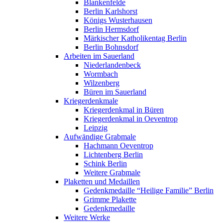
Blankenfelde
Berlin Karlshorst
Königs Wusterhausen
Berlin Hermsdorf
Märkischer Katholikentag Berlin
Berlin Bohnsdorf
Arbeiten im Sauerland
Niederlandenbeck
Wormbach
Wilzenberg
Büren im Sauerland
Kriegerdenkmale
Kriegerdenkmal in Büren
Kriegerdenkmal in Oeventrop
Leipzig
Aufwändige Grabmale
Hachmann Oeventrop
Lichtenberg Berlin
Schink Berlin
Weitere Grabmale
Plaketten und Medaillen
Gedenkmedaille “Heilige Familie” Berlin
Grimme Plakette
Gedenkmedaille
Weitere Werke