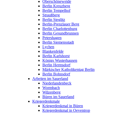
Oberschöneweide
Berlin Kreuzberg
Berlin Tempelhof
Straußberg
Berlin Steglitz
Berlin-Prenzlauer Berg
Berlin Charlottenburg
Berlin Gesundbrunnen
Petershagen
Berlin Siemensstadt
Lychen
Blankenfelde
Berlin Karlshorst
Königs Wusterhausen
Berlin Hermsdorf
Märkischer Katholikentag Berlin
Berlin Bohnsdorf
Arbeiten im Sauerland
Niederlandenbeck
Wormbach
Wilzenberg
Büren im Sauerland
Kriegerdenkmale
Kriegerdenkmal in Büren
Kriegerdenkmal in Oeventrop