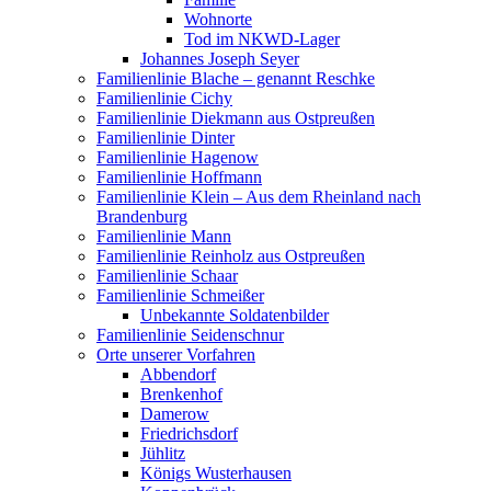
Wohnorte
Tod im NKWD-Lager
Johannes Joseph Seyer
Familienlinie Blache – genannt Reschke
Familienlinie Cichy
Familienlinie Diekmann aus Ostpreußen
Familienlinie Dinter
Familienlinie Hagenow
Familienlinie Hoffmann
Familienlinie Klein – Aus dem Rheinland nach
Brandenburg
Familienlinie Mann
Familienlinie Reinholz aus Ostpreußen
Familienlinie Schaar
Familienlinie Schmeißer
Unbekannte Soldatenbilder
Familienlinie Seidenschnur
Orte unserer Vorfahren
Abbendorf
Brenkenhof
Damerow
Friedrichsdorf
Jühlitz
Königs Wusterhausen