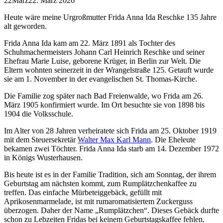
22
März
22. März 2026
Heute wäre meine Urgroßmutter Frida Anna Ida Reschke 135 Jahre
alt geworden.
Frida Anna Ida kam am 22. März 1891 als Tochter des
Schuhmachermeisters Johann Carl Heinrich Reschke und seiner
Ehefrau Marie Luise, geborene Krüger, in Berlin zur Welt. Die
Eltern wohnten seinerzeit in der Wrangelstraße 125. Getauft wurde
sie am 1. November in der evangelischen St. Thomas-Kirche.
Die Familie zog später nach Bad Freienwalde, wo Frida am 26.
März 1905 konfirmiert wurde. Im Ort besuchte sie von 1898 bis
1904 die Volksschule.
Im Alter von 28 Jahren verheiratete sich Frida am 25. Oktober 1919
mit dem Steuersekretär
Walter Max Karl Mann
. Die Eheleute
bekamen zwei Töchter. Frida Anna Ida starb am 14. Dezember 1972
in Königs Wusterhausen.
Bis heute ist es in der Familie Tradition, sich am Sonntag, der ihrem
Geburtstag am nächsten kommt, zum Rumplätzchenkaffee zu
treffen. Das einfache Mürbeteiggebäck, gefüllt mit
Aprikosenmarmelade, ist mit rumaromatisiertem Zuckerguss
überzogen. Daher der Name „Rumplätzchen“. Dieses Gebäck durfte
schon zu Lebzeiten Fridas bei keinem Geburtstagskaffee fehlen.