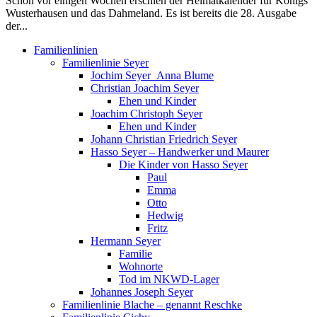
Schon vor einigen Wochen erschien der Heimatkalender für Königs
Wusterhausen und das Dahmeland. Es ist bereits die 28. Ausgabe
der...
Familienlinien
Familienlinie Seyer
Jochim Seyer_Anna Blume
Christian Joachim Seyer
Ehen und Kinder
Joachim Christoph Seyer
Ehen und Kinder
Johann Christian Friedrich Seyer
Hasso Seyer – Handwerker und Maurer
Die Kinder von Hasso Seyer
Paul
Emma
Otto
Hedwig
Fritz
Hermann Seyer
Familie
Wohnorte
Tod im NKWD-Lager
Johannes Joseph Seyer
Familienlinie Blache – genannt Reschke