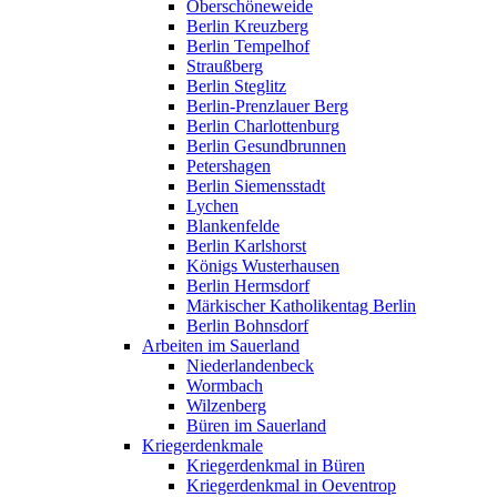
Oberschöneweide
Berlin Kreuzberg
Berlin Tempelhof
Straußberg
Berlin Steglitz
Berlin-Prenzlauer Berg
Berlin Charlottenburg
Berlin Gesundbrunnen
Petershagen
Berlin Siemensstadt
Lychen
Blankenfelde
Berlin Karlshorst
Königs Wusterhausen
Berlin Hermsdorf
Märkischer Katholikentag Berlin
Berlin Bohnsdorf
Arbeiten im Sauerland
Niederlandenbeck
Wormbach
Wilzenberg
Büren im Sauerland
Kriegerdenkmale
Kriegerdenkmal in Büren
Kriegerdenkmal in Oeventrop