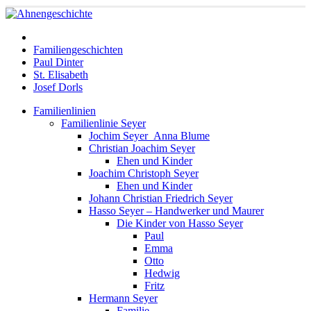
Familiengeschichten
Paul Dinter
St. Elisabeth
Josef Dorls
Familienlinien
Familienlinie Seyer
Jochim Seyer_Anna Blume
Christian Joachim Seyer
Ehen und Kinder
Joachim Christoph Seyer
Ehen und Kinder
Johann Christian Friedrich Seyer
Hasso Seyer – Handwerker und Maurer
Die Kinder von Hasso Seyer
Paul
Emma
Otto
Hedwig
Fritz
Hermann Seyer
Familie