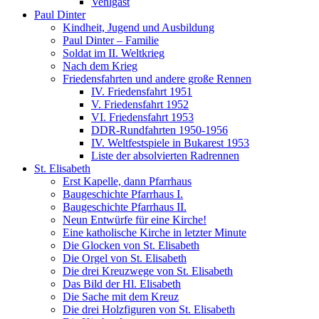
Vehlgast
Paul Dinter
Kindheit, Jugend und Ausbildung
Paul Dinter – Familie
Soldat im II. Weltkrieg
Nach dem Krieg
Friedensfahrten und andere große Rennen
IV. Friedensfahrt 1951
V. Friedensfahrt 1952
VI. Friedensfahrt 1953
DDR-Rundfahrten 1950-1956
IV. Weltfestspiele in Bukarest 1953
Liste der absolvierten Radrennen
St. Elisabeth
Erst Kapelle, dann Pfarrhaus
Baugeschichte Pfarrhaus I.
Baugeschichte Pfarrhaus II.
Neun Entwürfe für eine Kirche!
Eine katholische Kirche in letzter Minute
Die Glocken von St. Elisabeth
Die Orgel von St. Elisabeth
Die drei Kreuzwege von St. Elisabeth
Das Bild der Hl. Elisabeth
Die Sache mit dem Kreuz
Die drei Holzfiguren von St. Elisabeth