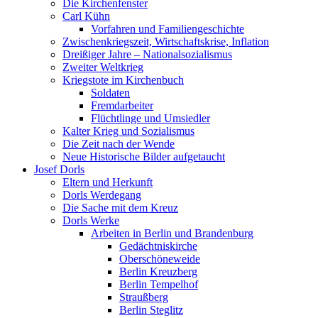
Die Kirchenfenster
Carl Kühn
Vorfahren und Familiengeschichte
Zwischenkriegszeit, Wirtschaftskrise, Inflation
Dreißiger Jahre – Nationalsozialismus
Zweiter Weltkrieg
Kriegstote im Kirchenbuch
Soldaten
Fremdarbeiter
Flüchtlinge und Umsiedler
Kalter Krieg und Sozialismus
Die Zeit nach der Wende
Neue Historische Bilder aufgetaucht
Josef Dorls
Eltern und Herkunft
Dorls Werdegang
Die Sache mit dem Kreuz
Dorls Werke
Arbeiten in Berlin und Brandenburg
Gedächtniskirche
Oberschöneweide
Berlin Kreuzberg
Berlin Tempelhof
Straußberg
Berlin Steglitz