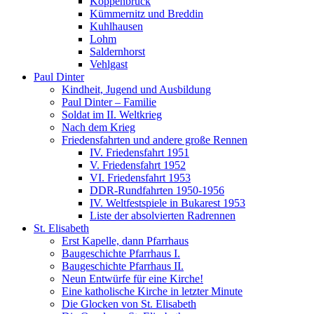
Koppenbrück
Kümmernitz und Breddin
Kuhlhausen
Lohm
Saldernhorst
Vehlgast
Paul Dinter
Kindheit, Jugend und Ausbildung
Paul Dinter – Familie
Soldat im II. Weltkrieg
Nach dem Krieg
Friedensfahrten und andere große Rennen
IV. Friedensfahrt 1951
V. Friedensfahrt 1952
VI. Friedensfahrt 1953
DDR-Rundfahrten 1950-1956
IV. Weltfestspiele in Bukarest 1953
Liste der absolvierten Radrennen
St. Elisabeth
Erst Kapelle, dann Pfarrhaus
Baugeschichte Pfarrhaus I.
Baugeschichte Pfarrhaus II.
Neun Entwürfe für eine Kirche!
Eine katholische Kirche in letzter Minute
Die Glocken von St. Elisabeth