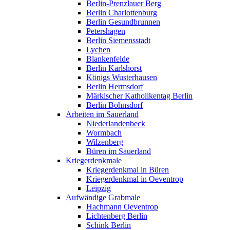
Berlin-Prenzlauer Berg
Berlin Charlottenburg
Berlin Gesundbrunnen
Petershagen
Berlin Siemensstadt
Lychen
Blankenfelde
Berlin Karlshorst
Königs Wusterhausen
Berlin Hermsdorf
Märkischer Katholikentag Berlin
Berlin Bohnsdorf
Arbeiten im Sauerland
Niederlandenbeck
Wormbach
Wilzenberg
Büren im Sauerland
Kriegerdenkmale
Kriegerdenkmal in Büren
Kriegerdenkmal in Oeventrop
Leipzig
Aufwändige Grabmale
Hachmann Oeventrop
Lichtenberg Berlin
Schink Berlin