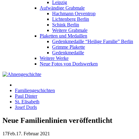
Leipzig
Aufwändige Grabmale
Hachmann Oeventrop
Lichtenberg Berlin
Schink Berlin
Weitere Grabmale
Plaketten und Medaillen
Gedenkmedaille “Heilige Familie” Berlin
Grimme Plakette
Gedenkmedaille
Weitere Werke
Neue Fotos von Dorlswerken
Familiengeschichten
Paul Dinter
St. Elisabeth
Josef Dorls
Neue Familienlinien veröffentlicht
17
Feb.
17. Februar 2021