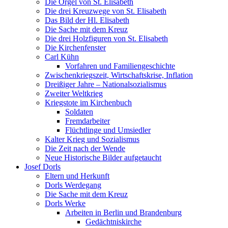
Die Orgel von St. Elisabeth
Die drei Kreuzwege von St. Elisabeth
Das Bild der Hl. Elisabeth
Die Sache mit dem Kreuz
Die drei Holzfiguren von St. Elisabeth
Die Kirchenfenster
Carl Kühn
Vorfahren und Familiengeschichte
Zwischenkriegszeit, Wirtschaftskrise, Inflation
Dreißiger Jahre – Nationalsozialismus
Zweiter Weltkrieg
Kriegstote im Kirchenbuch
Soldaten
Fremdarbeiter
Flüchtlinge und Umsiedler
Kalter Krieg und Sozialismus
Die Zeit nach der Wende
Neue Historische Bilder aufgetaucht
Josef Dorls
Eltern und Herkunft
Dorls Werdegang
Die Sache mit dem Kreuz
Dorls Werke
Arbeiten in Berlin und Brandenburg
Gedächtniskirche