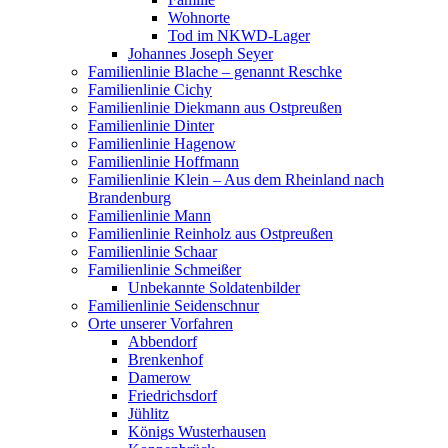
Wohnorte
Tod im NKWD-Lager
Johannes Joseph Seyer
Familienlinie Blache – genannt Reschke
Familienlinie Cichy
Familienlinie Diekmann aus Ostpreußen
Familienlinie Dinter
Familienlinie Hagenow
Familienlinie Hoffmann
Familienlinie Klein – Aus dem Rheinland nach
Brandenburg
Familienlinie Mann
Familienlinie Reinholz aus Ostpreußen
Familienlinie Schaar
Familienlinie Schmeißer
Unbekannte Soldatenbilder
Familienlinie Seidenschnur
Orte unserer Vorfahren
Abbendorf
Brenkenhof
Damerow
Friedrichsdorf
Jühlitz
Königs Wusterhausen