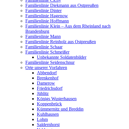
Familienlinie Cichy
Familienlinie Diekmann aus Ostpreußen
Familienlinie Dinter
Familienlinie Hagenow
Familienlinie Hoffmann
Familienlinie Klein – Aus dem Rheinland nach
Brandenburg
Familienlinie Mann
Familienlinie Reinholz aus Ostpreußen
Familienlinie Schaar
Familienlinie Schmeißer
Unbekannte Soldatenbilder
Familienlinie Seidenschnur
Orte unserer Vorfahren
Abbendorf
Brenkenhof
Damerow
Friedrichsdorf
Jühlitz
Königs Wusterhausen
Koppenbrück
Kümmernitz und Breddin
Kuhlhausen
Lohm
Saldernhorst