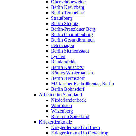
Oberschöneweide
Berlin Kreuzberg
Berlin Tempelhof
Straußberg
Berlin Steglitz
Berlin-Prenzlauer Berg
Berlin Charlottenburg
Berlin Gesundbrunnen
Petershagen
Berlin Siemensstadt
Lychen
Blankenfelde
Berlin Karlshorst
Königs Wusterhausen
Berlin Hermsdorf
Märkischer Katholikentag Berlin
Berlin Bohnsdorf
Arbeiten im Sauerland
Niederlandenbeck
Wormbach
Wilzenberg
Büren im Sauerland
Kriegerdenkmale
Kriegerdenkmal in Büren
Kriegerdenkmal in Oeventrop