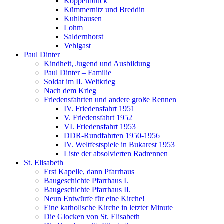
Koppenbrück
Kümmernitz und Breddin
Kuhlhausen
Lohm
Saldernhorst
Vehlgast
Paul Dinter
Kindheit, Jugend und Ausbildung
Paul Dinter – Familie
Soldat im II. Weltkrieg
Nach dem Krieg
Friedensfahrten und andere große Rennen
IV. Friedensfahrt 1951
V. Friedensfahrt 1952
VI. Friedensfahrt 1953
DDR-Rundfahrten 1950-1956
IV. Weltfestspiele in Bukarest 1953
Liste der absolvierten Radrennen
St. Elisabeth
Erst Kapelle, dann Pfarrhaus
Baugeschichte Pfarrhaus I.
Baugeschichte Pfarrhaus II.
Neun Entwürfe für eine Kirche!
Eine katholische Kirche in letzter Minute
Die Glocken von St. Elisabeth