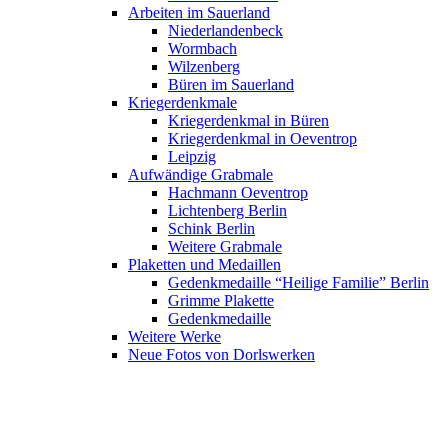
Arbeiten im Sauerland
Niederlandenbeck
Wormbach
Wilzenberg
Büren im Sauerland
Kriegerdenkmale
Kriegerdenkmal in Büren
Kriegerdenkmal in Oeventrop
Leipzig
Aufwändige Grabmale
Hachmann Oeventrop
Lichtenberg Berlin
Schink Berlin
Weitere Grabmale
Plaketten und Medaillen
Gedenkmedaille “Heilige Familie” Berlin
Grimme Plakette
Gedenkmedaille
Weitere Werke
Neue Fotos von Dorlswerken