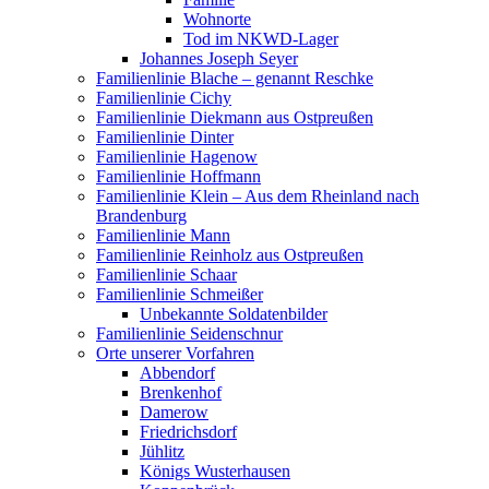
Wohnorte
Tod im NKWD-Lager
Johannes Joseph Seyer
Familienlinie Blache – genannt Reschke
Familienlinie Cichy
Familienlinie Diekmann aus Ostpreußen
Familienlinie Dinter
Familienlinie Hagenow
Familienlinie Hoffmann
Familienlinie Klein – Aus dem Rheinland nach
Brandenburg
Familienlinie Mann
Familienlinie Reinholz aus Ostpreußen
Familienlinie Schaar
Familienlinie Schmeißer
Unbekannte Soldatenbilder
Familienlinie Seidenschnur
Orte unserer Vorfahren
Abbendorf
Brenkenhof
Damerow
Friedrichsdorf
Jühlitz
Königs Wusterhausen