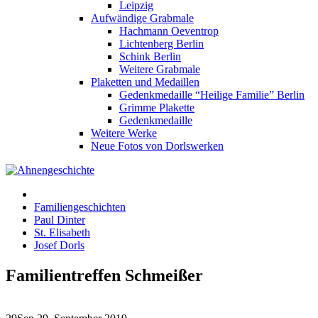
Leipzig
Aufwändige Grabmale
Hachmann Oeventrop
Lichtenberg Berlin
Schink Berlin
Weitere Grabmale
Plaketten und Medaillen
Gedenkmedaille “Heilige Familie” Berlin
Grimme Plakette
Gedenkmedaille
Weitere Werke
Neue Fotos von Dorlswerken
Familiengeschichten
Paul Dinter
St. Elisabeth
Josef Dorls
Familientreffen Schmeißer