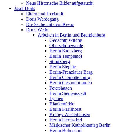
Neue Historische Bilder aufgetaucht
Josef Dorls
Eltern und Herkunft
Dorls Werdegang
Die Sache mit dem Kreuz
Dorls Werke
Arbeiten in Berlin und Brandenburg
Gedächtniskirche
Oberschöneweide
Berlin Kreuzberg
Berlin Tempelhof
Straußberg
Berlin Steglitz
Berlin-Prenzlauer Berg
Berlin Charlottenburg
Berlin Gesundbrunnen
Petershagen
Berlin Siemensstadt
Lychen
Blankenfelde
Berlin Karlshorst
Königs Wusterhausen
Berlin Hermsdorf
Märkischer Katholikentag Berlin
Berlin Bohnsdorf