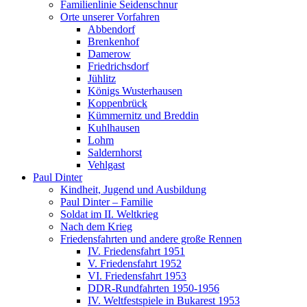
Familienlinie Seidenschnur
Orte unserer Vorfahren
Abbendorf
Brenkenhof
Damerow
Friedrichsdorf
Jühlitz
Königs Wusterhausen
Koppenbrück
Kümmernitz und Breddin
Kuhlhausen
Lohm
Saldernhorst
Vehlgast
Paul Dinter
Kindheit, Jugend und Ausbildung
Paul Dinter – Familie
Soldat im II. Weltkrieg
Nach dem Krieg
Friedensfahrten und andere große Rennen
IV. Friedensfahrt 1951
V. Friedensfahrt 1952
VI. Friedensfahrt 1953
DDR-Rundfahrten 1950-1956
IV. Weltfestspiele in Bukarest 1953