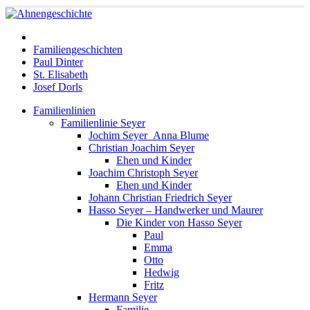
Familiengeschichten
Paul Dinter
St. Elisabeth
Josef Dorls
Familienlinien
Familienlinie Seyer
Jochim Seyer_Anna Blume
Christian Joachim Seyer
Ehen und Kinder
Joachim Christoph Seyer
Ehen und Kinder
Johann Christian Friedrich Seyer
Hasso Seyer – Handwerker und Maurer
Die Kinder von Hasso Seyer
Paul
Emma
Otto
Hedwig
Fritz
Hermann Seyer
Familie