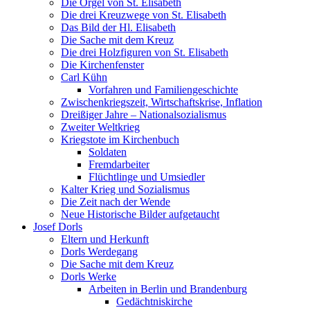
Die Orgel von St. Elisabeth
Die drei Kreuzwege von St. Elisabeth
Das Bild der Hl. Elisabeth
Die Sache mit dem Kreuz
Die drei Holzfiguren von St. Elisabeth
Die Kirchenfenster
Carl Kühn
Vorfahren und Familiengeschichte
Zwischenkriegszeit, Wirtschaftskrise, Inflation
Dreißiger Jahre – Nationalsozialismus
Zweiter Weltkrieg
Kriegstote im Kirchenbuch
Soldaten
Fremdarbeiter
Flüchtlinge und Umsiedler
Kalter Krieg und Sozialismus
Die Zeit nach der Wende
Neue Historische Bilder aufgetaucht
Josef Dorls
Eltern und Herkunft
Dorls Werdegang
Die Sache mit dem Kreuz
Dorls Werke
Arbeiten in Berlin und Brandenburg
Gedächtniskirche