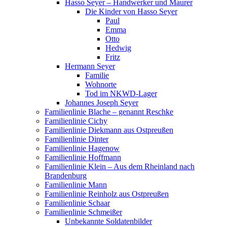
Hasso Seyer – Handwerker und Maurer
Die Kinder von Hasso Seyer
Paul
Emma
Otto
Hedwig
Fritz
Hermann Seyer
Familie
Wohnorte
Tod im NKWD-Lager
Johannes Joseph Seyer
Familienlinie Blache – genannt Reschke
Familienlinie Cichy
Familienlinie Diekmann aus Ostpreußen
Familienlinie Dinter
Familienlinie Hagenow
Familienlinie Hoffmann
Familienlinie Klein – Aus dem Rheinland nach
Brandenburg
Familienlinie Mann
Familienlinie Reinholz aus Ostpreußen
Familienlinie Schaar
Familienlinie Schmeißer
Unbekannte Soldatenbilder