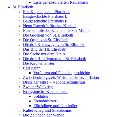
Liste der absolvierten Radrennen
St. Elisabeth
Erst Kapelle, dann Pfarrhaus
Baugeschichte Pfarrhaus I.
Baugeschichte Pfarrhaus II.
Neun Entwürfe für eine Kirche!
Eine katholische Kirche in letzter Minute
Die Glocken von St. Elisabeth
Die Orgel von St. Elisabeth
Die drei Kreuzwege von St. Elisabeth
Das Bild der Hl. Elisabeth
Die Sache mit dem Kreuz
Die drei Holzfiguren von St. Elisabeth
Die Kirchenfenster
Carl Kühn
Vorfahren und Familiengeschichte
Zwischenkriegszeit, Wirtschaftskrise, Inflation
Dreißiger Jahre – Nationalsozialismus
Zweiter Weltkrieg
Kriegstote im Kirchenbuch
Soldaten
Fremdarbeiter
Flüchtlinge und Umsiedler
Kalter Krieg und Sozialismus
Die Zeit nach der Wende