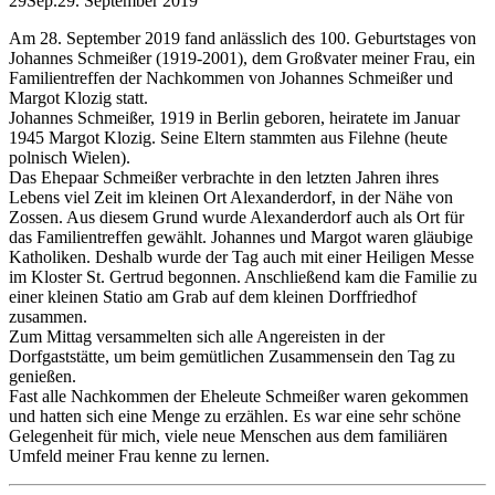
29
Sep.
29. September 2019
Am 28. September 2019 fand anlässlich des 100. Geburtstages von
Johannes Schmeißer (1919-2001), dem Großvater meiner Frau, ein
Familientreffen der Nachkommen von Johannes Schmeißer und
Margot Klozig statt.
Johannes Schmeißer, 1919 in Berlin geboren, heiratete im Januar
1945 Margot Klozig. Seine Eltern stammten aus Filehne (heute
polnisch Wielen).
Das Ehepaar Schmeißer verbrachte in den letzten Jahren ihres
Lebens viel Zeit im kleinen Ort Alexanderdorf, in der Nähe von
Zossen. Aus diesem Grund wurde Alexanderdorf auch als Ort für
das Familientreffen gewählt. Johannes und Margot waren gläubige
Katholiken. Deshalb wurde der Tag auch mit einer Heiligen Messe
im Kloster St. Gertrud begonnen. Anschließend kam die Familie zu
einer kleinen Statio am Grab auf dem kleinen Dorffriedhof
zusammen.
Zum Mittag versammelten sich alle Angereisten in der
Dorfgaststätte, um beim gemütlichen Zusammensein den Tag zu
genießen.
Fast alle Nachkommen der Eheleute Schmeißer waren gekommen
und hatten sich eine Menge zu erzählen. Es war eine sehr schöne
Gelegenheit für mich, viele neue Menschen aus dem familiären
Umfeld meiner Frau kenne zu lernen.