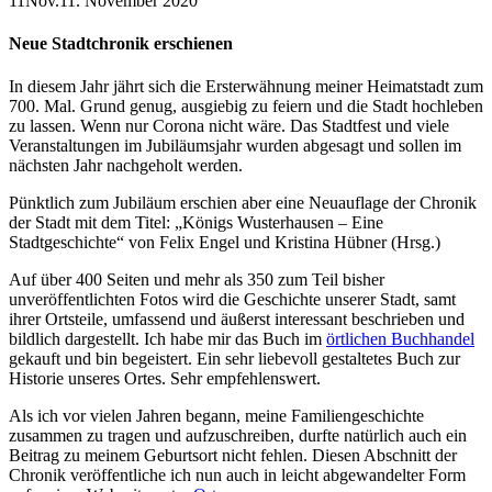
11
Nov.
11. November 2020
Neue Stadtchronik erschienen
In diesem Jahr jährt sich die Ersterwähnung meiner Heimatstadt zum
700. Mal. Grund genug, ausgiebig zu feiern und die Stadt hochleben
zu lassen. Wenn nur Corona nicht wäre. Das Stadtfest und viele
Veranstaltungen im Jubiläumsjahr wurden abgesagt und sollen im
nächsten Jahr nachgeholt werden.
Pünktlich zum Jubiläum erschien aber eine Neuauflage der Chronik
der Stadt mit dem Titel: „Königs Wusterhausen – Eine
Stadtgeschichte“ von Felix Engel und Kristina Hübner (Hrsg.)
Auf über 400 Seiten und mehr als 350 zum Teil bisher
unveröffentlichten Fotos wird die Geschichte unserer Stadt, samt
ihrer Ortsteile, umfassend und äußerst interessant beschrieben und
bildlich dargestellt. Ich habe mir das Buch im
örtlichen Buchhandel
gekauft und bin begeistert. Ein sehr liebevoll gestaltetes Buch zur
Historie unseres Ortes. Sehr empfehlenswert.
Als ich vor vielen Jahren begann, meine Familiengeschichte
zusammen zu tragen und aufzuschreiben, durfte natürlich auch ein
Beitrag zu meinem Geburtsort nicht fehlen. Diesen Abschnitt der
Chronik veröffentliche ich nun auch in leicht abgewandelter Form