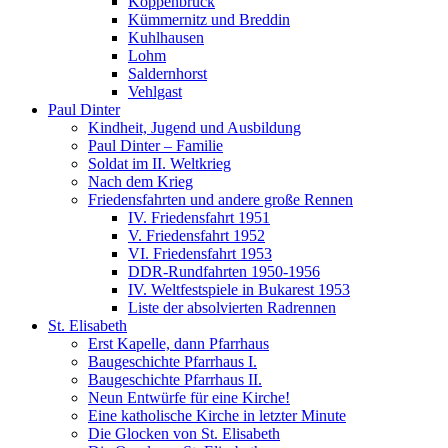
Koppenbrück
Kümmernitz und Breddin
Kuhlhausen
Lohm
Saldernhorst
Vehlgast
Paul Dinter
Kindheit, Jugend und Ausbildung
Paul Dinter – Familie
Soldat im II. Weltkrieg
Nach dem Krieg
Friedensfahrten und andere große Rennen
IV. Friedensfahrt 1951
V. Friedensfahrt 1952
VI. Friedensfahrt 1953
DDR-Rundfahrten 1950-1956
IV. Weltfestspiele in Bukarest 1953
Liste der absolvierten Radrennen
St. Elisabeth
Erst Kapelle, dann Pfarrhaus
Baugeschichte Pfarrhaus I.
Baugeschichte Pfarrhaus II.
Neun Entwürfe für eine Kirche!
Eine katholische Kirche in letzter Minute
Die Glocken von St. Elisabeth