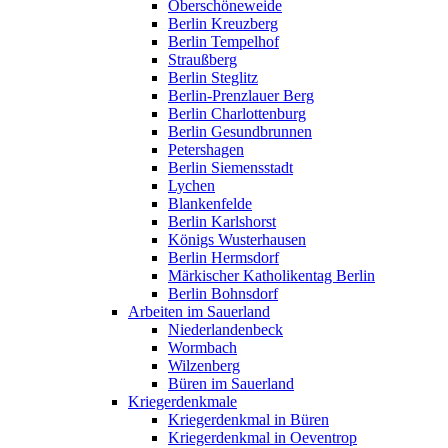
Oberschöneweide
Berlin Kreuzberg
Berlin Tempelhof
Straußberg
Berlin Steglitz
Berlin-Prenzlauer Berg
Berlin Charlottenburg
Berlin Gesundbrunnen
Petershagen
Berlin Siemensstadt
Lychen
Blankenfelde
Berlin Karlshorst
Königs Wusterhausen
Berlin Hermsdorf
Märkischer Katholikentag Berlin
Berlin Bohnsdorf
Arbeiten im Sauerland
Niederlandenbeck
Wormbach
Wilzenberg
Büren im Sauerland
Kriegerdenkmale
Kriegerdenkmal in Büren
Kriegerdenkmal in Oeventrop