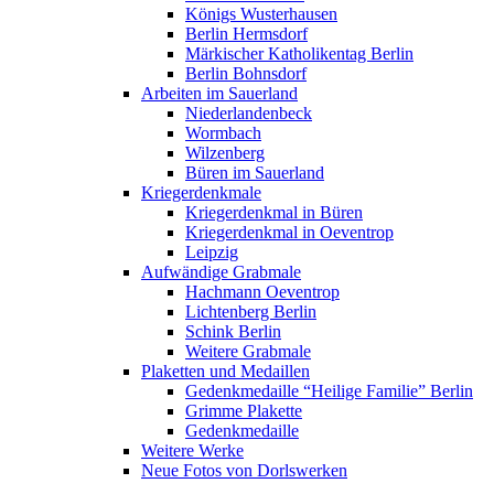
Königs Wusterhausen
Berlin Hermsdorf
Märkischer Katholikentag Berlin
Berlin Bohnsdorf
Arbeiten im Sauerland
Niederlandenbeck
Wormbach
Wilzenberg
Büren im Sauerland
Kriegerdenkmale
Kriegerdenkmal in Büren
Kriegerdenkmal in Oeventrop
Leipzig
Aufwändige Grabmale
Hachmann Oeventrop
Lichtenberg Berlin
Schink Berlin
Weitere Grabmale
Plaketten und Medaillen
Gedenkmedaille “Heilige Familie” Berlin
Grimme Plakette
Gedenkmedaille
Weitere Werke
Neue Fotos von Dorlswerken