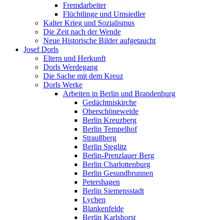
Fremdarbeiter
Flüchtlinge und Umsiedler
Kalter Krieg und Sozialismus
Die Zeit nach der Wende
Neue Historische Bilder aufgetaucht
Josef Dorls
Eltern und Herkunft
Dorls Werdegang
Die Sache mit dem Kreuz
Dorls Werke
Arbeiten in Berlin und Brandenburg
Gedächtniskirche
Oberschöneweide
Berlin Kreuzberg
Berlin Tempelhof
Straußberg
Berlin Steglitz
Berlin-Prenzlauer Berg
Berlin Charlottenburg
Berlin Gesundbrunnen
Petershagen
Berlin Siemensstadt
Lychen
Blankenfelde
Berlin Karlshorst