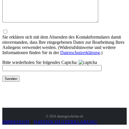
Bitte
lasse
dieses
Sie erklären sich mit dem Absenden des Kontaktformulares damit
Feld
einverstanden, dass Ihre eingegebenen Daten zur Bearbeitung Ihres
leer.
Anliegens verwendet werden. (Widerrufshinweise und weitere
Informationen finden Sie in der
Datenschutzerklärung
.)
Bitte wiederholen Sie folgendes Captcha:
© 2024 ahnengeschichte.de
IMPRESSUM
//
DATENSCHUTZERKLÄRUNG