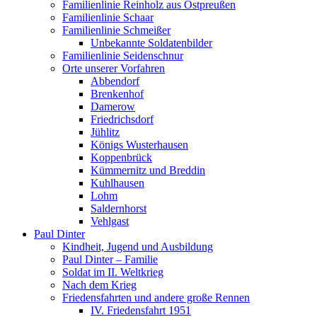
Familienlinie Reinholz aus Ostpreußen
Familienlinie Schaar
Familienlinie Schmeißer
Unbekannte Soldatenbilder
Familienlinie Seidenschnur
Orte unserer Vorfahren
Abbendorf
Brenkenhof
Damerow
Friedrichsdorf
Jühlitz
Königs Wusterhausen
Koppenbrück
Kümmernitz und Breddin
Kuhlhausen
Lohm
Saldernhorst
Vehlgast
Paul Dinter
Kindheit, Jugend und Ausbildung
Paul Dinter – Familie
Soldat im II. Weltkrieg
Nach dem Krieg
Friedensfahrten und andere große Rennen
IV. Friedensfahrt 1951