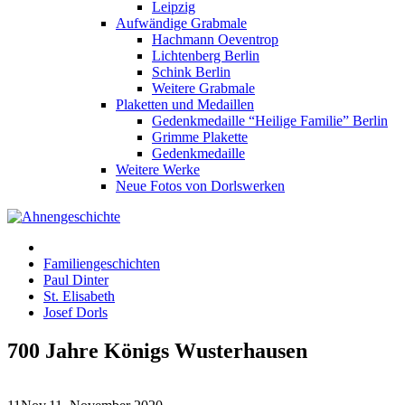
Leipzig
Aufwändige Grabmale
Hachmann Oeventrop
Lichtenberg Berlin
Schink Berlin
Weitere Grabmale
Plaketten und Medaillen
Gedenkmedaille “Heilige Familie” Berlin
Grimme Plakette
Gedenkmedaille
Weitere Werke
Neue Fotos von Dorlswerken
Familiengeschichten
Paul Dinter
St. Elisabeth
Josef Dorls
700 Jahre Königs Wusterhausen