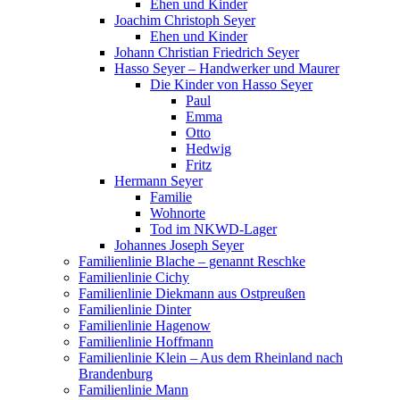
Ehen und Kinder
Joachim Christoph Seyer
Ehen und Kinder
Johann Christian Friedrich Seyer
Hasso Seyer – Handwerker und Maurer
Die Kinder von Hasso Seyer
Paul
Emma
Otto
Hedwig
Fritz
Hermann Seyer
Familie
Wohnorte
Tod im NKWD-Lager
Johannes Joseph Seyer
Familienlinie Blache – genannt Reschke
Familienlinie Cichy
Familienlinie Diekmann aus Ostpreußen
Familienlinie Dinter
Familienlinie Hagenow
Familienlinie Hoffmann
Familienlinie Klein – Aus dem Rheinland nach
Brandenburg
Familienlinie Mann