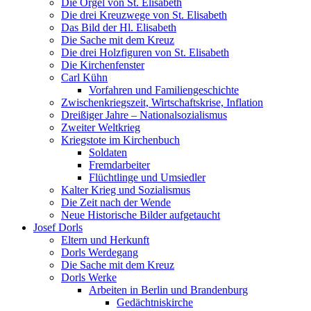
Die Orgel von St. Elisabeth
Die drei Kreuzwege von St. Elisabeth
Das Bild der Hl. Elisabeth
Die Sache mit dem Kreuz
Die drei Holzfiguren von St. Elisabeth
Die Kirchenfenster
Carl Kühn
Vorfahren und Familiengeschichte
Zwischenkriegszeit, Wirtschaftskrise, Inflation
Dreißiger Jahre – Nationalsozialismus
Zweiter Weltkrieg
Kriegstote im Kirchenbuch
Soldaten
Fremdarbeiter
Flüchtlinge und Umsiedler
Kalter Krieg und Sozialismus
Die Zeit nach der Wende
Neue Historische Bilder aufgetaucht
Josef Dorls
Eltern und Herkunft
Dorls Werdegang
Die Sache mit dem Kreuz
Dorls Werke
Arbeiten in Berlin und Brandenburg
Gedächtniskirche