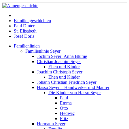
Familiengeschichten
Paul Dinter
St. Elisabeth
Josef Dorls
Familienlinien
Familienlinie Seyer
Jochim Seyer_Anna Blume
Christian Joachim Seyer
Ehen und Kinder
Joachim Christoph Seyer
Ehen und Kinder
Johann Christian Friedrich Seyer
Hasso Seyer – Handwerker und Maurer
Die Kinder von Hasso Seyer
Paul
Emma
Otto
Hedwig
Fritz
Hermann Seyer
Familie