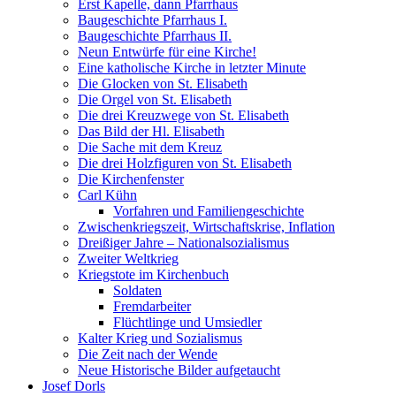
Erst Kapelle, dann Pfarrhaus
Baugeschichte Pfarrhaus I.
Baugeschichte Pfarrhaus II.
Neun Entwürfe für eine Kirche!
Eine katholische Kirche in letzter Minute
Die Glocken von St. Elisabeth
Die Orgel von St. Elisabeth
Die drei Kreuzwege von St. Elisabeth
Das Bild der Hl. Elisabeth
Die Sache mit dem Kreuz
Die drei Holzfiguren von St. Elisabeth
Die Kirchenfenster
Carl Kühn
Vorfahren und Familiengeschichte
Zwischenkriegszeit, Wirtschaftskrise, Inflation
Dreißiger Jahre – Nationalsozialismus
Zweiter Weltkrieg
Kriegstote im Kirchenbuch
Soldaten
Fremdarbeiter
Flüchtlinge und Umsiedler
Kalter Krieg und Sozialismus
Die Zeit nach der Wende
Neue Historische Bilder aufgetaucht
Josef Dorls