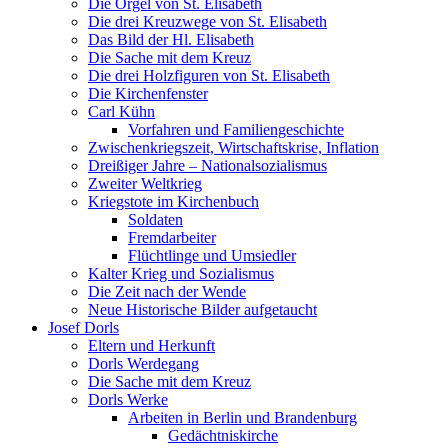
Die Orgel von St. Elisabeth
Die drei Kreuzwege von St. Elisabeth
Das Bild der Hl. Elisabeth
Die Sache mit dem Kreuz
Die drei Holzfiguren von St. Elisabeth
Die Kirchenfenster
Carl Kühn
Vorfahren und Familiengeschichte
Zwischenkriegszeit, Wirtschaftskrise, Inflation
Dreißiger Jahre – Nationalsozialismus
Zweiter Weltkrieg
Kriegstote im Kirchenbuch
Soldaten
Fremdarbeiter
Flüchtlinge und Umsiedler
Kalter Krieg und Sozialismus
Die Zeit nach der Wende
Neue Historische Bilder aufgetaucht
Josef Dorls
Eltern und Herkunft
Dorls Werdegang
Die Sache mit dem Kreuz
Dorls Werke
Arbeiten in Berlin und Brandenburg
Gedächtniskirche