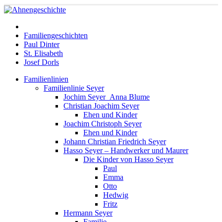
Familiengeschichten
Paul Dinter
St. Elisabeth
Josef Dorls
Familienlinien
Familienlinie Seyer
Jochim Seyer_Anna Blume
Christian Joachim Seyer
Ehen und Kinder
Joachim Christoph Seyer
Ehen und Kinder
Johann Christian Friedrich Seyer
Hasso Seyer – Handwerker und Maurer
Die Kinder von Hasso Seyer
Paul
Emma
Otto
Hedwig
Fritz
Hermann Seyer
Familie