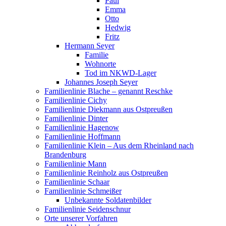
Paul
Emma
Otto
Hedwig
Fritz
Hermann Seyer
Familie
Wohnorte
Tod im NKWD-Lager
Johannes Joseph Seyer
Familienlinie Blache – genannt Reschke
Familienlinie Cichy
Familienlinie Diekmann aus Ostpreußen
Familienlinie Dinter
Familienlinie Hagenow
Familienlinie Hoffmann
Familienlinie Klein – Aus dem Rheinland nach
Brandenburg
Familienlinie Mann
Familienlinie Reinholz aus Ostpreußen
Familienlinie Schaar
Familienlinie Schmeißer
Unbekannte Soldatenbilder
Familienlinie Seidenschnur
Orte unserer Vorfahren