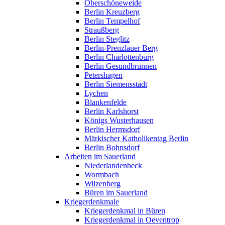
Oberschöneweide
Berlin Kreuzberg
Berlin Tempelhof
Straußberg
Berlin Steglitz
Berlin-Prenzlauer Berg
Berlin Charlottenburg
Berlin Gesundbrunnen
Petershagen
Berlin Siemensstadt
Lychen
Blankenfelde
Berlin Karlshorst
Königs Wusterhausen
Berlin Hermsdorf
Märkischer Katholikentag Berlin
Berlin Bohnsdorf
Arbeiten im Sauerland
Niederlandenbeck
Wormbach
Wilzenberg
Büren im Sauerland
Kriegerdenkmale
Kriegerdenkmal in Büren
Kriegerdenkmal in Oeventrop