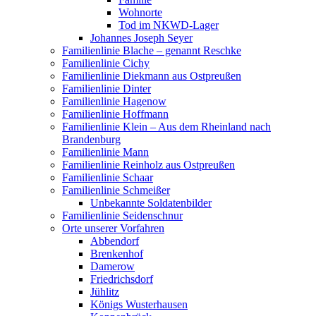
Wohnorte
Tod im NKWD-Lager
Johannes Joseph Seyer
Familienlinie Blache – genannt Reschke
Familienlinie Cichy
Familienlinie Diekmann aus Ostpreußen
Familienlinie Dinter
Familienlinie Hagenow
Familienlinie Hoffmann
Familienlinie Klein – Aus dem Rheinland nach
Brandenburg
Familienlinie Mann
Familienlinie Reinholz aus Ostpreußen
Familienlinie Schaar
Familienlinie Schmeißer
Unbekannte Soldatenbilder
Familienlinie Seidenschnur
Orte unserer Vorfahren
Abbendorf
Brenkenhof
Damerow
Friedrichsdorf
Jühlitz
Königs Wusterhausen