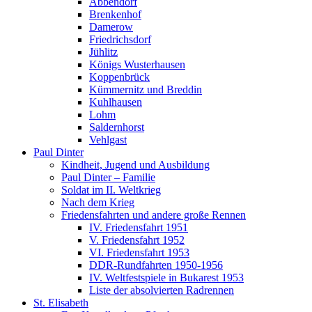
Abbendorf
Brenkenhof
Damerow
Friedrichsdorf
Jühlitz
Königs Wusterhausen
Koppenbrück
Kümmernitz und Breddin
Kuhlhausen
Lohm
Saldernhorst
Vehlgast
Paul Dinter
Kindheit, Jugend und Ausbildung
Paul Dinter – Familie
Soldat im II. Weltkrieg
Nach dem Krieg
Friedensfahrten und andere große Rennen
IV. Friedensfahrt 1951
V. Friedensfahrt 1952
VI. Friedensfahrt 1953
DDR-Rundfahrten 1950-1956
IV. Weltfestspiele in Bukarest 1953
Liste der absolvierten Radrennen
St. Elisabeth