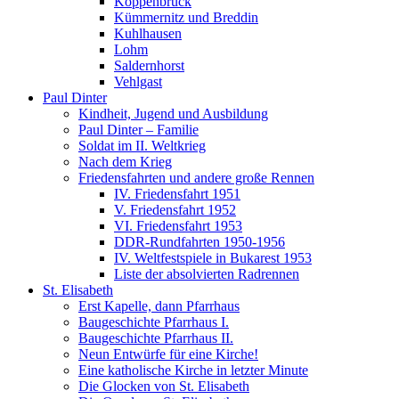
Koppenbrück
Kümmernitz und Breddin
Kuhlhausen
Lohm
Saldernhorst
Vehlgast
Paul Dinter
Kindheit, Jugend und Ausbildung
Paul Dinter – Familie
Soldat im II. Weltkrieg
Nach dem Krieg
Friedensfahrten und andere große Rennen
IV. Friedensfahrt 1951
V. Friedensfahrt 1952
VI. Friedensfahrt 1953
DDR-Rundfahrten 1950-1956
IV. Weltfestspiele in Bukarest 1953
Liste der absolvierten Radrennen
St. Elisabeth
Erst Kapelle, dann Pfarrhaus
Baugeschichte Pfarrhaus I.
Baugeschichte Pfarrhaus II.
Neun Entwürfe für eine Kirche!
Eine katholische Kirche in letzter Minute
Die Glocken von St. Elisabeth