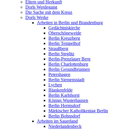
Eltern und Herkunft
Dorls Werdegang
Die Sache mit dem Kreuz
Dorls Werke
Arbeiten in Berlin und Brandenburg
Gedächtniskirche
Oberschöneweide
Berlin Kreuzberg
Berlin Tempelhof
Straußberg
Berlin Steglitz
Berlin-Prenzlauer Berg
Berlin Charlottenburg
Berlin Gesundbrunnen
Petershagen
Berlin Siemensstadt
Lychen
Blankenfelde
Berlin Karlshorst
Königs Wusterhausen
Berlin Hermsdorf
Märkischer Katholikentag Berlin
Berlin Bohnsdorf
Arbeiten im Sauerland
Niederlandenbeck