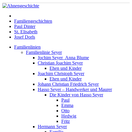
Familiengeschichten
Paul Dinter
St. Elisabeth
Josef Dorls
Familienlinien
Familienlinie Seyer
Jochim Seyer_Anna Blume
Christian Joachim Seyer
Ehen und Kinder
Joachim Christoph Seyer
Ehen und Kinder
Johann Christian Friedrich Seyer
Hasso Seyer – Handwerker und Maurer
Die Kinder von Hasso Seyer
Paul
Emma
Otto
Hedwig
Fritz
Hermann Seyer
Familie