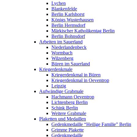
Lychen
Blankenfelde
Berlin Karlshorst
Königs Wusterhausen
Berlin Hermsdorf
Märkischer Katholikentag Berlin
Berlin Bohnsdorf
Arbeiten im Sauerland
Niederlandenbeck
Wormbach
Wilzenberg
Büren im Sauerland
Kriegerdenkmale
Kriegerdenkmal in Büren
Kriegerdenkmal in Oeventrop
Leipzig
Aufwändige Grabmale
Hachmann Oeventrop
Lichtenberg Berlin
Schink Berlin
Weitere Grabmale
Plaketten und Medaillen
Gedenkmedaille “Heilige Familie” Berlin
Grimme Plakette
Gedenkmedaille