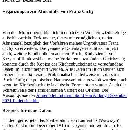
29
Dez.
29. Dezember 2021
Ergänzungen zur Ahnentafel von Franz Cichy
Von den Mormonen erhielt ich in den letzten Wochen wieder einige
aufschlussreiche Dokumente, die es mir ermöglichten, meine
Ahnentafel bezüglich der Vorfahren meines Urgroßvaters Franz
Cichy zu erweitern. Die genauere Datenlage erlaubt es mir jetzt
auch, weitere Familienlinien aus dem Buch „Rody ziemi“ von
Krzysztof Raniowski an meine Vorfahren anzubinden. Gleichzeitig
konnten durch die Kopien der Kirchenbucheinträge vorgefundene
Daten im Buch überprüft werden. Alle Daten im Buch stellten sich
bisher als richtig heraus. Problematisch ist teilweise nur, dass im
Buch häufig die polnischen Namensvarianten gewählt wurden, auch
wenn im Kirchenbuch die lateinische Form notiert wurde. Auch die
Schreibweise der Familiennamen variiert des Öfteren. Die
Ausgangslage der
Ahnentafel mit dem Stand von Anfang Dezember
2021 findet sich hier
.
Beispiele für neue Daten:
Eindeutiger ist jetzt das Sterbedatum von Laurentius (Wawrzyn)
Cichy. Er starb im Dezember 1816 in Jazyniec und wurde am 10.