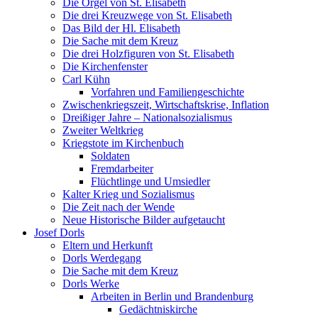
Die Orgel von St. Elisabeth
Die drei Kreuzwege von St. Elisabeth
Das Bild der Hl. Elisabeth
Die Sache mit dem Kreuz
Die drei Holzfiguren von St. Elisabeth
Die Kirchenfenster
Carl Kühn
Vorfahren und Familiengeschichte
Zwischenkriegszeit, Wirtschaftskrise, Inflation
Dreißiger Jahre – Nationalsozialismus
Zweiter Weltkrieg
Kriegstote im Kirchenbuch
Soldaten
Fremdarbeiter
Flüchtlinge und Umsiedler
Kalter Krieg und Sozialismus
Die Zeit nach der Wende
Neue Historische Bilder aufgetaucht
Josef Dorls
Eltern und Herkunft
Dorls Werdegang
Die Sache mit dem Kreuz
Dorls Werke
Arbeiten in Berlin und Brandenburg
Gedächtniskirche