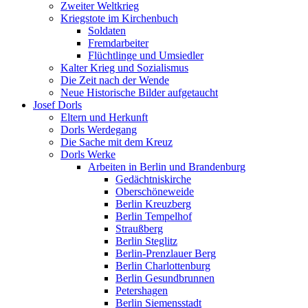
Zweiter Weltkrieg
Kriegstote im Kirchenbuch
Soldaten
Fremdarbeiter
Flüchtlinge und Umsiedler
Kalter Krieg und Sozialismus
Die Zeit nach der Wende
Neue Historische Bilder aufgetaucht
Josef Dorls
Eltern und Herkunft
Dorls Werdegang
Die Sache mit dem Kreuz
Dorls Werke
Arbeiten in Berlin und Brandenburg
Gedächtniskirche
Oberschöneweide
Berlin Kreuzberg
Berlin Tempelhof
Straußberg
Berlin Steglitz
Berlin-Prenzlauer Berg
Berlin Charlottenburg
Berlin Gesundbrunnen
Petershagen
Berlin Siemensstadt