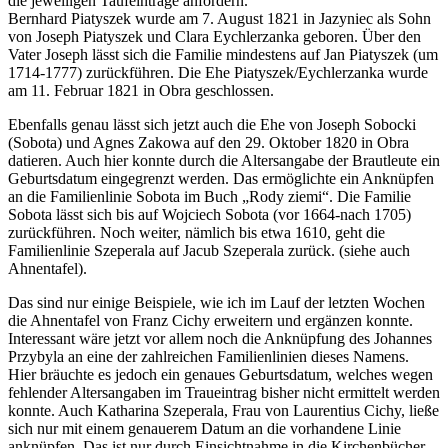
die jeweiligen Taufeinträge anfordern.
Bernhard Piatyszek wurde am 7. August 1821 in Jazyniec als Sohn
von Joseph Piatyszek und Clara Eychlerzanka geboren. Über den
Vater Joseph lässt sich die Familie mindestens auf Jan Piatyszek (um
1714-1777) zurückführen. Die Ehe Piatyszek/Eychlerzanka wurde
am 11. Februar 1821 in Obra geschlossen.
Ebenfalls genau lässt sich jetzt auch die Ehe von Joseph Sobocki
(Sobota) und Agnes Zakowa auf den 29. Oktober 1820 in Obra
datieren. Auch hier konnte durch die Altersangabe der Brautleute ein
Geburtsdatum eingegrenzt werden. Das ermöglichte ein Anknüpfen
an die Familienlinie Sobota im Buch „Rody ziemi“. Die Familie
Sobota lässt sich bis auf Wojciech Sobota (vor 1664-nach 1705)
zurückführen. Noch weiter, nämlich bis etwa 1610, geht die
Familienlinie Szeperala auf Jacub Szeperala zurück. (siehe auch
Ahnentafel).
Das sind nur einige Beispiele, wie ich im Lauf der letzten Wochen
die Ahnentafel von Franz Cichy erweitern und ergänzen konnte.
Interessant wäre jetzt vor allem noch die Anknüpfung des Johannes
Przybyla an eine der zahlreichen Familienlinien dieses Namens.
Hier bräuchte es jedoch ein genaues Geburtsdatum, welches wegen
fehlender Altersangaben im Traueintrag bisher nicht ermittelt werden
konnte. Auch Katharina Szeperala, Frau von Laurentius Cichy, ließe
sich nur mit einem genauerem Datum an die vorhandene Linie
anknüpfen. Das ist nur durch Einsichtnahme in die Kirchenbücher