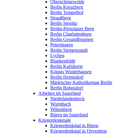
Oberschöneweide
Berlin Kreuzberg
Berlin Tempelhof
Straußberg
Berlin Steglitz
Berlin-Prenzlauer Berg
Berlin Charlottenburg
Berlin Gesundbrunnen
Petershagen
Berlin Siemensstadt
Lychen
Blankenfelde
Berlin Karlshorst
Königs Wusterhausen
Berlin Hermsdorf
Märkischer Katholikentag Berlin
Berlin Bohnsdorf
Arbeiten im Sauerland
Niederlandenbeck
Wormbach
Wilzenberg
Büren im Sauerland
Kriegerdenkmale
Kriegerdenkmal in Büren
Kriegerdenkmal in Oeventrop