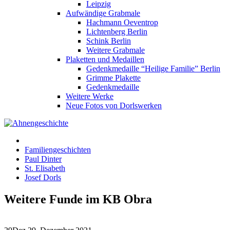
Leipzig
Aufwändige Grabmale
Hachmann Oeventrop
Lichtenberg Berlin
Schink Berlin
Weitere Grabmale
Plaketten und Medaillen
Gedenkmedaille “Heilige Familie” Berlin
Grimme Plakette
Gedenkmedaille
Weitere Werke
Neue Fotos von Dorlswerken
Familiengeschichten
Paul Dinter
St. Elisabeth
Josef Dorls
Weitere Funde im KB Obra