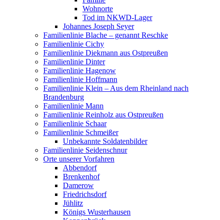
Wohnorte
Tod im NKWD-Lager
Johannes Joseph Seyer
Familienlinie Blache – genannt Reschke
Familienlinie Cichy
Familienlinie Diekmann aus Ostpreußen
Familienlinie Dinter
Familienlinie Hagenow
Familienlinie Hoffmann
Familienlinie Klein – Aus dem Rheinland nach
Brandenburg
Familienlinie Mann
Familienlinie Reinholz aus Ostpreußen
Familienlinie Schaar
Familienlinie Schmeißer
Unbekannte Soldatenbilder
Familienlinie Seidenschnur
Orte unserer Vorfahren
Abbendorf
Brenkenhof
Damerow
Friedrichsdorf
Jühlitz
Königs Wusterhausen