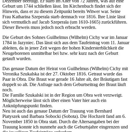
Dezember beerdigt. Er starb im Alter von 72 Jahren, was auf eine
Geburt um 1744 schließen lässt. Im Kirchenbuch findet sich der
Hinweis, dass er zu diesem Zeitpunkt bereits Witwer war. Seine
Frau Katharina Szeperala starb demnach vor 1816. Ihre Linie lässt
sich vermutlich auf Jacub Szeperala (um 1610-1665) zurückführen.
Dieser Beweis muss jedoch noch erbracht werden.
Die Geburt des Sohnes Guilhelmus (Wilhelm) Cichy war im Januar
1784 in Jazyniec. Das lässt sich aus dem Taufeintrag vom 11. Januar
ableiten, da in jener Zeit wegen der hohen Kindersterblichkeit die
Neugeborenen unmittelbar bei bzw. sehr kurz nach der Geburt
getauft wurden.
Das genaue Datum der Heirat von Guilhelmus (Wilhelm) Cichy mit
Veronika Szukalska ist der 27. Oktober 1816. Getraut wurde das
Paar in Obra. Die Braut war gerade 16 Jahre alt, der Bräutigam fast
doppelt so alt. Die Anfrage nach dem Geburtseitrag der Braut läuft
noch.
Die Familie Szukalski ist in der Region um Obra weit verzweigt.
Möglicherweise lässt sich über einen Vater hier auch ein
Anknüpfungspunkt finden.
Neu ist auch das genaue Datum der Trauung von Bernhard
Piatyszek und Barbara Sobocki (Sobota). Die Hochzeit fand am 6.
November 1850 in Obra statt. Durch die Altersangaben bei der
Trauung konnte ich nunmehr auch die Geburtsjahre eingrenzen und