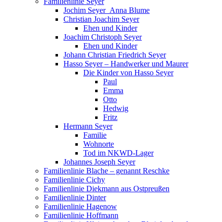
Familienlinie Seyer
Jochim Seyer_Anna Blume
Christian Joachim Seyer
Ehen und Kinder
Joachim Christoph Seyer
Ehen und Kinder
Johann Christian Friedrich Seyer
Hasso Seyer – Handwerker und Maurer
Die Kinder von Hasso Seyer
Paul
Emma
Otto
Hedwig
Fritz
Hermann Seyer
Familie
Wohnorte
Tod im NKWD-Lager
Johannes Joseph Seyer
Familienlinie Blache – genannt Reschke
Familienlinie Cichy
Familienlinie Diekmann aus Ostpreußen
Familienlinie Dinter
Familienlinie Hagenow
Familienlinie Hoffmann