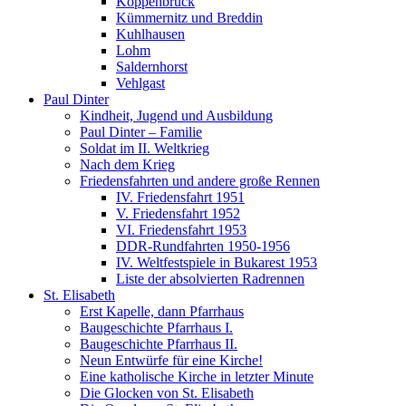
Koppenbrück
Kümmernitz und Breddin
Kuhlhausen
Lohm
Saldernhorst
Vehlgast
Paul Dinter
Kindheit, Jugend und Ausbildung
Paul Dinter – Familie
Soldat im II. Weltkrieg
Nach dem Krieg
Friedensfahrten und andere große Rennen
IV. Friedensfahrt 1951
V. Friedensfahrt 1952
VI. Friedensfahrt 1953
DDR-Rundfahrten 1950-1956
IV. Weltfestspiele in Bukarest 1953
Liste der absolvierten Radrennen
St. Elisabeth
Erst Kapelle, dann Pfarrhaus
Baugeschichte Pfarrhaus I.
Baugeschichte Pfarrhaus II.
Neun Entwürfe für eine Kirche!
Eine katholische Kirche in letzter Minute
Die Glocken von St. Elisabeth