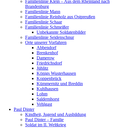
Familienlinie Klein – Aus dem Rheinland nach
Brandenburg
Familienlinie Mann
Familienlinie Reinholz aus Ostpreußen
Familienlinie Schaar
Familienlinie Schmeißer
Unbekannte Soldatenbilder
Familienlinie Seidenschnur
Orte unserer Vorfahren
Abbendorf
Brenkenhof
Damerow
Friedrichsdorf
Jühlitz
Königs Wusterhausen
Koppenbrück
Kümmernitz und Breddin
Kuhlhausen
Lohm
Saldernhorst
Vehlgast
Paul Dinter
Kindheit, Jugend und Ausbildung
Paul Dinter – Familie
Soldat im II. Weltkrieg