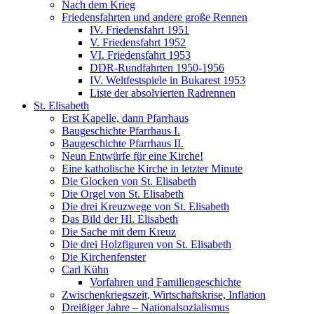
Nach dem Krieg
Friedensfahrten und andere große Rennen
IV. Friedensfahrt 1951
V. Friedensfahrt 1952
VI. Friedensfahrt 1953
DDR-Rundfahrten 1950-1956
IV. Weltfestspiele in Bukarest 1953
Liste der absolvierten Radrennen
St. Elisabeth
Erst Kapelle, dann Pfarrhaus
Baugeschichte Pfarrhaus I.
Baugeschichte Pfarrhaus II.
Neun Entwürfe für eine Kirche!
Eine katholische Kirche in letzter Minute
Die Glocken von St. Elisabeth
Die Orgel von St. Elisabeth
Die drei Kreuzwege von St. Elisabeth
Das Bild der Hl. Elisabeth
Die Sache mit dem Kreuz
Die drei Holzfiguren von St. Elisabeth
Die Kirchenfenster
Carl Kühn
Vorfahren und Familiengeschichte
Zwischenkriegszeit, Wirtschaftskrise, Inflation
Dreißiger Jahre – Nationalsozialismus