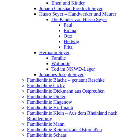
Ehen und Kinder
Johann Christian Friedrich Seyer
Hasso Seyer – Handwerker und Maurer
Die Kinder von Hasso Seyer
Paul
Emma
Otto
Hedwig
Fritz
Hermann Seyer
Familie
Wohnorte
Tod im NKWD-Lager
Johannes Joseph Seyer
Familienlinie Blache – genannt Reschke
Familienlinie Cichy
Familienlinie Diekmann aus Ostpreußen
Familienlinie Dinter
Familienlinie Hagenow
Familienlinie Hoffmann
Familienlinie Klein – Aus dem Rheinland nach
Brandenburg
Familienlinie Mann
Familienlinie Reinholz aus Ostpreußen
Familienlinie Schaar