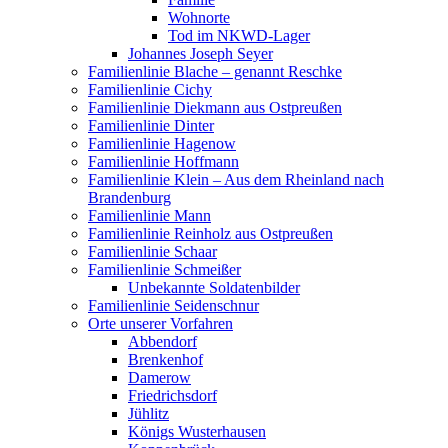
Wohnorte
Tod im NKWD-Lager
Johannes Joseph Seyer
Familienlinie Blache – genannt Reschke
Familienlinie Cichy
Familienlinie Diekmann aus Ostpreußen
Familienlinie Dinter
Familienlinie Hagenow
Familienlinie Hoffmann
Familienlinie Klein – Aus dem Rheinland nach
Brandenburg
Familienlinie Mann
Familienlinie Reinholz aus Ostpreußen
Familienlinie Schaar
Familienlinie Schmeißer
Unbekannte Soldatenbilder
Familienlinie Seidenschnur
Orte unserer Vorfahren
Abbendorf
Brenkenhof
Damerow
Friedrichsdorf
Jühlitz
Königs Wusterhausen