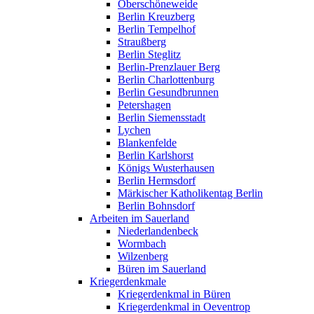
Oberschöneweide
Berlin Kreuzberg
Berlin Tempelhof
Straußberg
Berlin Steglitz
Berlin-Prenzlauer Berg
Berlin Charlottenburg
Berlin Gesundbrunnen
Petershagen
Berlin Siemensstadt
Lychen
Blankenfelde
Berlin Karlshorst
Königs Wusterhausen
Berlin Hermsdorf
Märkischer Katholikentag Berlin
Berlin Bohnsdorf
Arbeiten im Sauerland
Niederlandenbeck
Wormbach
Wilzenberg
Büren im Sauerland
Kriegerdenkmale
Kriegerdenkmal in Büren
Kriegerdenkmal in Oeventrop