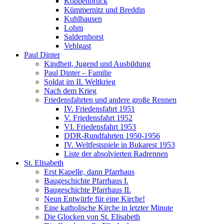
Koppenbrück
Kümmernitz und Breddin
Kuhlhausen
Lohm
Saldernhorst
Vehlgast
Paul Dinter
Kindheit, Jugend und Ausbildung
Paul Dinter – Familie
Soldat im II. Weltkrieg
Nach dem Krieg
Friedensfahrten und andere große Rennen
IV. Friedensfahrt 1951
V. Friedensfahrt 1952
VI. Friedensfahrt 1953
DDR-Rundfahrten 1950-1956
IV. Weltfestspiele in Bukarest 1953
Liste der absolvierten Radrennen
St. Elisabeth
Erst Kapelle, dann Pfarrhaus
Baugeschichte Pfarrhaus I.
Baugeschichte Pfarrhaus II.
Neun Entwürfe für eine Kirche!
Eine katholische Kirche in letzter Minute
Die Glocken von St. Elisabeth