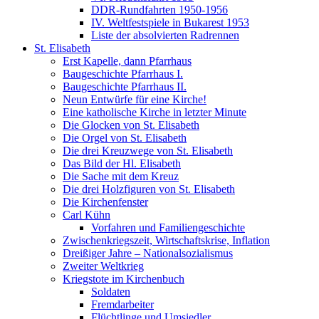
DDR-Rundfahrten 1950-1956
IV. Weltfestspiele in Bukarest 1953
Liste der absolvierten Radrennen
St. Elisabeth
Erst Kapelle, dann Pfarrhaus
Baugeschichte Pfarrhaus I.
Baugeschichte Pfarrhaus II.
Neun Entwürfe für eine Kirche!
Eine katholische Kirche in letzter Minute
Die Glocken von St. Elisabeth
Die Orgel von St. Elisabeth
Die drei Kreuzwege von St. Elisabeth
Das Bild der Hl. Elisabeth
Die Sache mit dem Kreuz
Die drei Holzfiguren von St. Elisabeth
Die Kirchenfenster
Carl Kühn
Vorfahren und Familiengeschichte
Zwischenkriegszeit, Wirtschaftskrise, Inflation
Dreißiger Jahre – Nationalsozialismus
Zweiter Weltkrieg
Kriegstote im Kirchenbuch
Soldaten
Fremdarbeiter
Flüchtlinge und Umsiedler