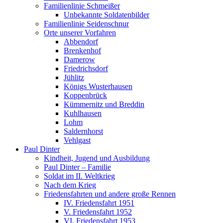
Familienlinie Schmeißer
Unbekannte Soldatenbilder
Familienlinie Seidenschnur
Orte unserer Vorfahren
Abbendorf
Brenkenhof
Damerow
Friedrichsdorf
Jühlitz
Königs Wusterhausen
Koppenbrück
Kümmernitz und Breddin
Kuhlhausen
Lohm
Saldernhorst
Vehlgast
Paul Dinter
Kindheit, Jugend und Ausbildung
Paul Dinter – Familie
Soldat im II. Weltkrieg
Nach dem Krieg
Friedensfahrten und andere große Rennen
IV. Friedensfahrt 1951
V. Friedensfahrt 1952
VI. Friedensfahrt 1953