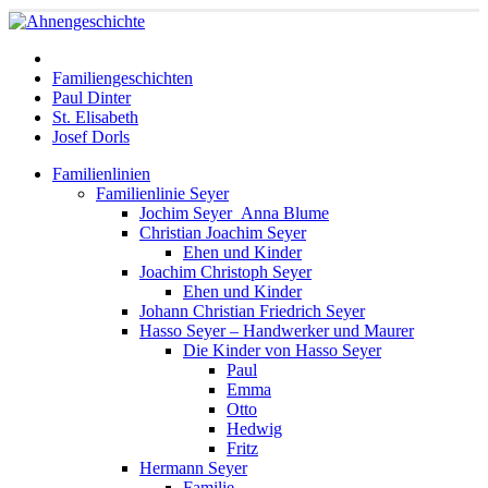
Familiengeschichten
Paul Dinter
St. Elisabeth
Josef Dorls
Familienlinien
Familienlinie Seyer
Jochim Seyer_Anna Blume
Christian Joachim Seyer
Ehen und Kinder
Joachim Christoph Seyer
Ehen und Kinder
Johann Christian Friedrich Seyer
Hasso Seyer – Handwerker und Maurer
Die Kinder von Hasso Seyer
Paul
Emma
Otto
Hedwig
Fritz
Hermann Seyer
Familie