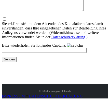
Bitte
lasse
dieses
Sie erklären sich mit dem Absenden des Kontaktformulares damit
Feld
einverstanden, dass Ihre eingegebenen Daten zur Bearbeitung Ihres
leer.
Anliegens verwendet werden. (Widerrufshinweise und weitere
Informationen finden Sie in der
Datenschutzerklärung
.)
Bitte wiederholen Sie folgendes Captcha:
© 2024 ahnengeschichte.de
IMPRESSUM
//
DATENSCHUTZERKLÄRUNG