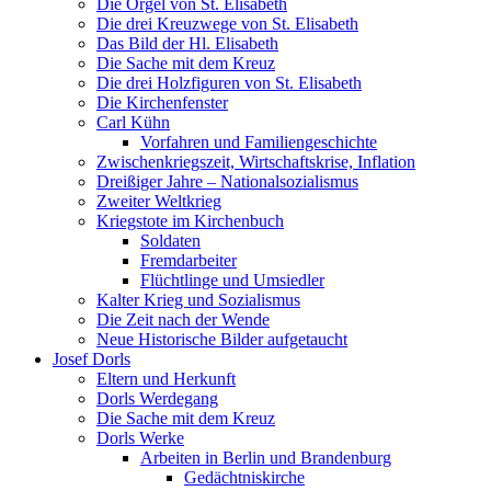
Die Orgel von St. Elisabeth
Die drei Kreuzwege von St. Elisabeth
Das Bild der Hl. Elisabeth
Die Sache mit dem Kreuz
Die drei Holzfiguren von St. Elisabeth
Die Kirchenfenster
Carl Kühn
Vorfahren und Familiengeschichte
Zwischenkriegszeit, Wirtschaftskrise, Inflation
Dreißiger Jahre – Nationalsozialismus
Zweiter Weltkrieg
Kriegstote im Kirchenbuch
Soldaten
Fremdarbeiter
Flüchtlinge und Umsiedler
Kalter Krieg und Sozialismus
Die Zeit nach der Wende
Neue Historische Bilder aufgetaucht
Josef Dorls
Eltern und Herkunft
Dorls Werdegang
Die Sache mit dem Kreuz
Dorls Werke
Arbeiten in Berlin und Brandenburg
Gedächtniskirche