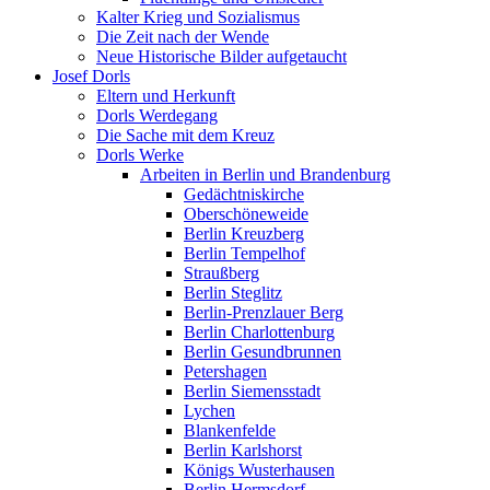
Kalter Krieg und Sozialismus
Die Zeit nach der Wende
Neue Historische Bilder aufgetaucht
Josef Dorls
Eltern und Herkunft
Dorls Werdegang
Die Sache mit dem Kreuz
Dorls Werke
Arbeiten in Berlin und Brandenburg
Gedächtniskirche
Oberschöneweide
Berlin Kreuzberg
Berlin Tempelhof
Straußberg
Berlin Steglitz
Berlin-Prenzlauer Berg
Berlin Charlottenburg
Berlin Gesundbrunnen
Petershagen
Berlin Siemensstadt
Lychen
Blankenfelde
Berlin Karlshorst
Königs Wusterhausen
Berlin Hermsdorf