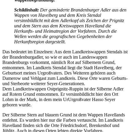
Schildinhalt:
Der geminderte Brandenburger Adler aus den
Wappen von Havelberg und dem Kreis Stendal
versinnbildlicht mit dem Adlerkopf als Zeichen der Prignitz
und dem Stern aus dem Kreiswappen Havelland die
Herkunfts- und Heimatregion der Vorfahren. Durch die
Wellen werden die geografischen Gegebenheiten der
Herkunftsregion dargestellt.
Das bedeutet im Einzelnen: Aus dem Landkreiswappen Stendals ist
der Brandenburgadler, so wie er auch im Landeswappen
Brandenburgs vorkommt, nämlich Rot auf Silbernem Grund,
entnommen. Im Landkreis Stendal liegt die Stadt Havelberg, der
Geburtsort meines Urgroßvaters. Des Weiteren gehören auch
Damerow und Vehlgast zum Landkreis. Diese Orte waren Geburts-
und Sterbeorte weiterer Seyer-Generationen.
Dem Landkreiswappen Ostprignitz-Ruppin ist der Silberne Adler
auf Rotem Grund entnommen. Er versinnbildlicht hier den Ort
Lohm in der Mark, in dem mein UrUrgroßvater Hasso Seyer
geboren wurde.
Der Silberne Stern auf blauem Grund ist dem Wappen Havellands
entlehnt. Es wurden hier nur die Farben vertauscht. Im Landkreis
Havelland finden sich die Orte Friedrichsdorf, Brenkenhof und
Jühlitz. Auch in diesen Orten lebten direkte Vorfahren.