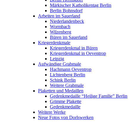
Märkischer Katholikentag Berlin
Berlin Bohnsdorf
Arbeiten im Sauerland
Niederlandenbeck
Wormbach
Wilzenberg
Büren im Sauerland
Kriegerdenkmale
Kriegerdenkmal in Büren
Kriegerdenkmal in Oeventrop
Leipzig
Aufwändige Grabmale
Hachmann Oeventrop
Lichtenberg Berlin
Schink Berlin
Weitere Grabmale
Plaketten und Medaillen
Gedenkmedaille “Heilige Familie” Berlin
Grimme Plakette
Gedenkmedaille
Weitere Werke
Neue Fotos von Dorlswerken